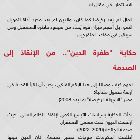
الاستثمار، في مقال له.
المال لم يعد رخيصًا كما كان، والدين لم يعد مجرد أداة لتمويل
النمو، بل أصبح ميزان قوة يُحدِّد مَن سيقود قاطرة المستقبل ومَن
سيبقى في مقاعد المتفرجين.
حكاية "طفرة الدين".. من الإنقاذ إلى
الصدمة
لفهم كيف وصلنا إلى هذا الرقم الفلكي، يجب أن نقرأ القصة في
أربعة فصول متتالية:
عصر "السيولة الرخيصة" (ما بعد 2008):
بدأت الحكاية بسياسات التيسير الكمي لإنقاذ النظام المالي، حيث
ارتفعت الديون تحت مسمى الاستقرار.
صدمة الجائحة (2020-2022):
أطلقت الحكومات موجات تحفيز ضخمة، كان الدين حينها