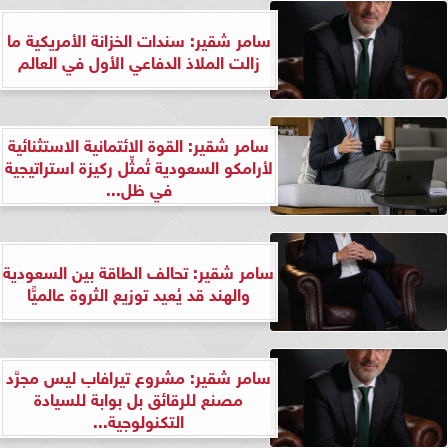
سامر شقير: سندات الخزانة الأمريكية ما
زالت الملاذ الدفاعي الأول في العالم
سامر شقير: القوة الائتمانية الاستثنائية
لأرامكو السعودية تُمثِّل ركيزة استراتيجية
في ظل...
سامر شقير: تحالف الطاقة بين السعودية
والهند قد يُعيد توزيع الثروة عالميًّا
سامر شقير: مشروع تيرافاب ليس مجرَّد
مصنع للرقائق بل بوابة للسيادة
التكنولوجية...