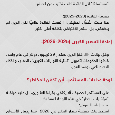
"مستساغًا" لأن الفائدة كانت تقترب من الصفر.
صدمة الفائدة (2023-2025):
هنا حدث التَّحوُّل الحقيقي؛ ارتفعت الفائدة عالميًّا لكن الدين لم
ينخفض، بل استمر الاقتراض بتكلفة أعلى بكثير.
إعادة التسعير الكبرى (2025-2026):
وفق بيانات IIF، قفز الدين بمقدار 29 تريليون دولار في عام واحد،
قادتها الحكومات لتمويل "ثلاثية التوازنات الكبرى"، الدفاع، والذكاء
الاصطناعي، وسد العجز.
لوحة عدادات المستثمر.. أين تكمُن المخاطر؟
على المستثمر الحصيف ألا يكتفي بقراءة العناوين، بل عليه مراقبة
"مؤشرات الخطر" في هذه اللوحة المعقدة:
عبء إعادة التمويل:
استحقاقات ضخمة تنتظر العالم في 2026، مما يجعل الأسواق