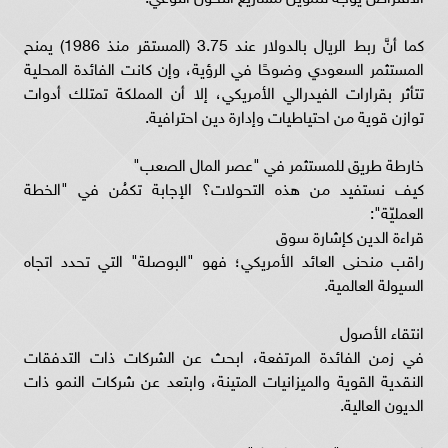
كما أنَّ ربط الريال بالدولار عند 3.75 (المستقر منذ 1986) يمنح
المستثمر السعودي وضوحًا في الرؤية، وإن كانت الفائدة المحلية
تتأثر بقرارات الفيدرالي الأمريكي، إلا أن المملكة تمتلك أدوات
توازن قوية من احتياطيات وإدارة دين احترافية.
خارطة طريق للمستثمر في "عصر المال الصعب"
كيف نستفيد من هذه التحولات؟ الإجابة تكمُن في "الخطة
العمليّة":
قراءة الدين كإشارة سوق
راقب منحنى العائد الأمريكي؛ فهو "البوصلة" التي تحدد اتجاه
السيولة العالمية.
انتقاء الأصول
في زمن الفائدة المرتفعة، ابحث عن الشركات ذات التدفقات
النقدية القوية والميزانيات المتينة، وابتعد عن شركات النمو ذات
الديون العالية.