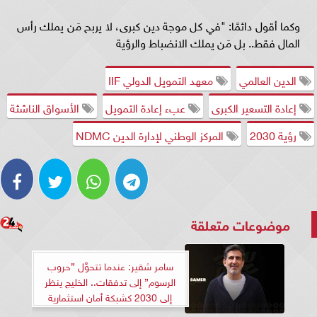
وكما أقول دائمًا: "في كل موجة دين كبرى، لا يربح مَن يملك رأس
المال فقط.. بل مَن يملك الانضباط والرؤية
الدين العالمي
معهد التمويل الدولي IIF
إعادة التسعير الكبرى
عبء إعادة التمويل
الأسواق الناشئة
رؤية 2030
المركز الوطني لإدارة الدين NDMC
موضوعات متعلقة
سامر شقير: عندما تتحوَّل ”حروب
الرسوم” إلى تدفقات.. الخليج ينظر
إلى 2030 كشبكة أمان استثمارية