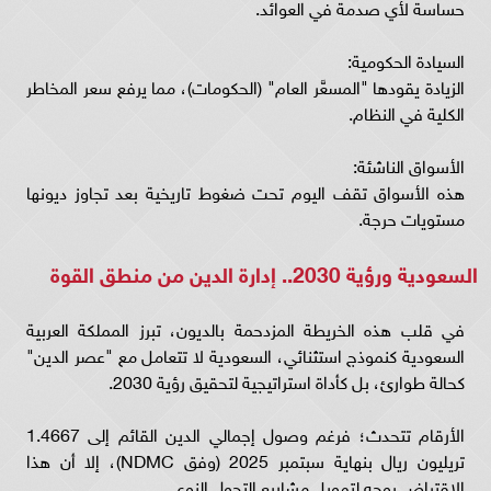
حساسة لأي صدمة في العوائد.
السيادة الحكومية:
الزيادة يقودها "المسعَّر العام" (الحكومات)، مما يرفع سعر المخاطر
الكلية في النظام.
الأسواق الناشئة:
هذه الأسواق تقف اليوم تحت ضغوط تاريخية بعد تجاوز ديونها
مستويات حرجة.
السعودية ورؤية 2030.. إدارة الدين من منطق القوة
في قلب هذه الخريطة المزدحمة بالديون، تبرز المملكة العربية
السعودية كنموذج استثنائي، السعودية لا تتعامل مع "عصر الدين"
كحالة طوارئ، بل كأداة استراتيجية لتحقيق رؤية 2030.
الأرقام تتحدث؛ فرغم وصول إجمالي الدين القائم إلى 1.4667
تريليون ريال بنهاية سبتمبر 2025 (وفق NDMC)، إلا أن هذا
الاقتراض يوجه لتمويل مشاريع التحول النوعي.