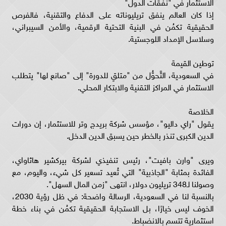
الاستثمار في "نفقات الدول"
إذا كان العالم ينفق تريليوناته على الدفاع والتقنية، فالفرص
الحقيقية تكمُن في البنية التحتية الرقمية، والأمن السيبراني،
وسلاسل الإمداد اللوجستية.
توطين القيمة
في السعودية، التَّحوُّل من "متلقٍ للدورة" إلى "صانع لها" يتطلب
الاستثمار في المراكز التقنية والابتكار المحلي.
الخلاصة
يقول "راي داليو"، مؤسس شركة بريدج وتر للاستثمار، إن دورات
الدين الكبرى تنذر بالخطر حين يسبق الدين الدخل.
ويرى "وارن بافيت"، رئيس تنفيذي لشركة بيركشير هاثاواي،
الفائدة بمثابة "الجاذبية" التي تُعيد تسعير كل شيء، واليوم، مع
وصولنا لـ348 تريليون دولار، انتهى "زمن المال السهل".
بالنسبة لنا في السعودية، الرسالة واضحة: في ظل رؤية 2030،
الخوف ليس خيارًا، بل الاستجابة الحقيقية تكمُن في بناء خطة
استثمارية تتسم بالانضباط.