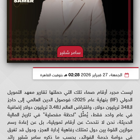
سامر شقير
الجمعة، 27 فبراير 2026
02:28 مـ
بتوقيت القاهرة
ليست مجرد أرقام صماء تلك التي حملتها تقارير معهد التمويل
الدولي (IIF) بنهاية عام 2025؛ فوصول الدين العالمي إلى حاجز
الـ348 تريليون دولار، واقتراض العالم لـ3.48 تريليون دولار إضافية
في عام واحد فقط، يُمثِّل "لحظة مفصلية" في تاريخ المالية
الحديثة، نحن لا نتحدث عن أرقام تمويلية، بل عن إعادة رسم
موازين القوة بين دول تمتلك رفاهية إدارة العجز، ودول قد تغرق
في دوامة خدمة الفوائد، بحسب ما ذكره سامر شقير رائد