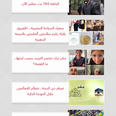
الحلقة 164 بث مباشر الآن
سفراء السياحة المصرية.. «الفيروز
يلازا» يكرم سائحتين ألمانيتين بالنجمة
الذهبية
حنان ترك تتصدر التريند بسبب ابنتها..
ما القصة؟
صيام ذي الحجة.. نصائح للصائمين
خلال الموجة الحارة