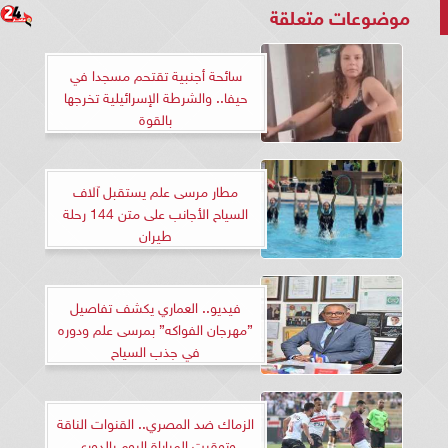
موضوعات متعلقة
سائحة أجنبية تقتحم مسجدا في
حيفا.. والشرطة الإسرائيلية تخرجها
بالقوة
مطار مرسى علم يستقبل آلاف
السياح الأجانب على متن 144 رحلة
طيران
فيديو.. العماري يكشف تفاصيل
”مهرجان الفواكه” بمرسى علم ودوره
في جذب السياح
الزماك ضد المصري.. القنوات الناقة
وتوقيت المباراة اليوم بالدوري