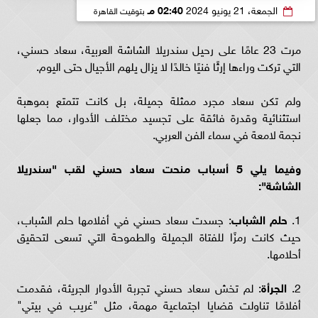
الجمعة، 21 يونيو 2024
02:40 مـ
بتوقيت القاهرة
مرت 23 عامًا على رحيل سندريلا الشاشة العربية، سعاد حسني،
التي تركت وراءها إرثًا فنيًا خالدًا لا يزال يلهم الأجيال حتى اليوم.
ولم تكن سعاد مجرد ممثلة جميلة، بل كانت تتمتع بموهبة
استثنائية وقدرة فائقة على تجسيد مختلف الأدوار، مما جعلها
نجمة لامعة في سماء الفن العربي.
وفيما يلي 5 أسباب منحت سعاد حسني لقب "سندريلا
الشاشة":
1.
حلم الشباب
: جسدت سعاد حسني في أفلامها حلم الشباب،
حيث كانت رمزًا للفتاة الجميلة والطموحة التي تسعى لتحقيق
أحلامها.
2.
الجرأة
: لم تخش سعاد حسني تجربة الأدوار الجريئة، فقدمت
أفلامًا تناولت قضايا اجتماعية مهمة، مثل "غريب في بيتي"