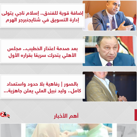
إضافة قوية للفندق.. إسلام ناجي يتولى
إدارة التسويق في شتايجنبرجر الهرم
بعد صدمة اعتذار الخطيب.. مجلس
الأهلي يتحرك سريعًا بقراره الأول
بالصور | رفاهية بلا حدود واستعداد
كامل.. وليد نبيل العلي يعلن جاهزية...
أهم الأخبار