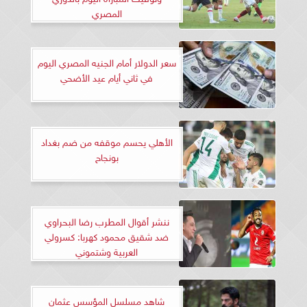
المصري
سعر الدولار أمام الجنيه المصري اليوم
في ثاني أيام عيد الأضحي
الأهلي يحسم موقفه من ضم بغداد
بونجاح
ننشر أقوال المطرب رضا البحراوي
ضد شقيق محمود كهربا: كسرولي
العربية وشتموني
شاهد مسلسل المؤسس عثمان