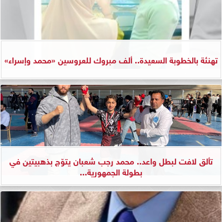
تهنئة بالخطوبة السعيدة.. ألف مبروك للعروسين «محمد وإسراء»
تألق لافت لبطل واعد.. محمد رجب شعبان يتوّج بذهبيتين في
بطولة الجمهورية...