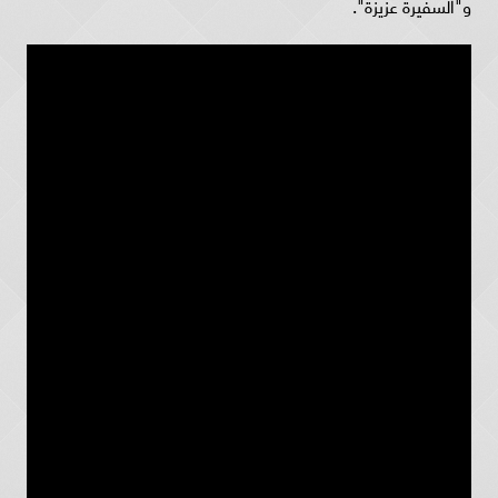
و"السفيرة عزيزة".