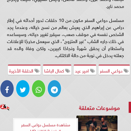
محمد ناير.
مسلسل دواعي السفر مكون من 10 حلقات تدور أحداثه في إطار
درامي عن إبراهيم الذي يعيش بعالم من نسج خياله، وعندما يجد
الشخص نفسه في موقف صعب، سيقرر تغيير حياته، وسيساعده
في ذلك جاره الشاب "غير المتزوج"، الذي سيعمل مخرجًا للإعلانات
واستطاع أن يحقق شهرةً ونجاحًا كبيرين، ولكن وفاة والده قد
جعلته يدخل في نوبة من حالة الاكتئاب.
دواعي السفر
امير عيد
كمال الباشا
الحلقة الأخيرة
موضوعات متعلقة
مشاهدة مسلسل دواعي السفر
الحلقة 3 الثالثة HD