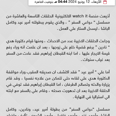
الأربعاء، 12 يونيو 2024
04:44 مـ
بتوقيت القاهرة
أذيعت منصة watch it الالكترونية الحلقات التاسعة والعاشرة من
مسلسل “ دواعي السفر ” ، والذي يقوم ببطولته أمير عيد وكامل
الباشا ، ليسدل الستار علي العمل .
وجاءت الحلقات الاخيرة عدد من الاحداث ، ومنها قيام دكتورة هدي
“ نادين ” برفع قضية خلع علي زوجها ، بعد ان علمت انه وراء رفع
قيمة الايجار عليها ، اما ابنه القبطان إبراهيم فقد عادت من السفر
بعد غياب سنوات .
أما علي “ أمير عيد ” فقد اكتشف ان صديقه المقرب وراء مواقفة
الدكتورة هدي علي لقاءه حتي تتمكن من علاجه نفسيا ، وقد قام
يزيارة والدته وتصالح الطرفان ، اما القبطان إبراهيم فقد توفي في
الحلقة الاخيرة بعد ان تدهورت صحته ، وقام علي بالسفر مع ابنته
الي استراليا في النهاية .
مسلسل “دواعي السفر” من بطولة أمير عيد، ونادين، وكامل
الباشا، وأحمد غزى، وأحمد فاضل، وأيمن الشيوي، تأليف وإخراج