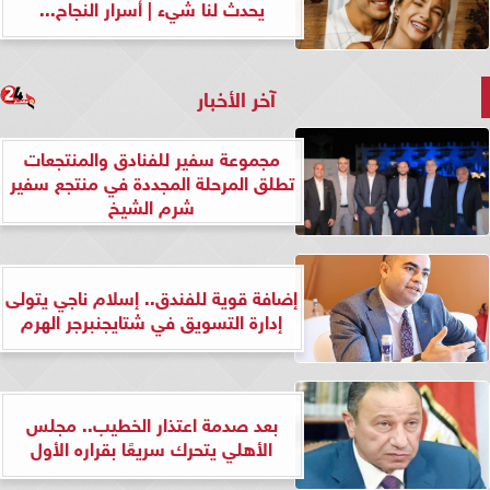
يحدث لنا شيء | أسرار النجاح...
آخر الأخبار
مجموعة سفير للفنادق والمنتجعات
تطلق المرحلة المجددة في منتجع سفير
شرم الشيخ
إضافة قوية للفندق.. إسلام ناجي يتولى
إدارة التسويق في شتايجنبرجر الهرم
بعد صدمة اعتذار الخطيب.. مجلس
الأهلي يتحرك سريعًا بقراره الأول