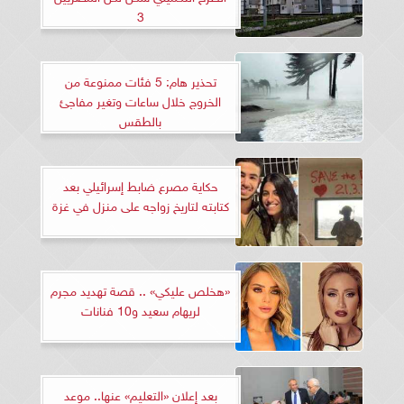
3
تحذير هام: 5 فئات ممنوعة من
الخروج خلال ساعات وتغير مفاجئ
بالطقس
حكاية مصرع ضابط إسرائيلي بعد
كتابته لتاريخ زواجه على منزل في غزة
«هخلص عليكي» .. قصة تهديد مجرم
لريهام سعيد و10 فنانات
بعد إعلان «التعليم» عنها.. موعد