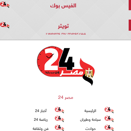
الفيس بوك
تويتر
Tweets by mesr244
مصر 24
الرئيسية
أخبار 24
سياحة وطيران
رياضة 24
حوادث
فن وثقافة