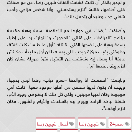
والجدير بالذكر أن كانت كشفت الفنانة شيرين رضا، عن مواصفات
فتى أحلامها، قائلة: "لازم يستحملني، وأنا شخص مزاجي وأحب
شغلي جدا، وعليه أن يتحمل ذلك".
وأضافت "رضا"، في حوارها مع الإعلامية بسمة وهبة مقدمة
برنامج "العرافة"، على قناتي "المحور"، و"النهار"، ردا على إطراء
بسمة وهبة على نضجها الفني، قائلة: "أول ما طلعت كنت كفتة،
ودلوقتي بقيت مركزة وبحب اللي بعمله، لكن أول ما بدأت مكنتش
عارفة أنا بعمل إيه وتوقفت عن التمثيل فترة طويلة عشان كان
لازم يبقى عندها أم".
وتابعت: "انفصلت انا ووالدها –عمرو دياب- وهذا ليس بذنبها،
ويجب أن يكون لديها شخص من أهلها موجود معها، كانت أمي
موجودة وكان لديها مربيتين، ولكن كل ذلك لا يمنع من وجود الأم،
شغلنا بياخد الواحد ويروح بيه بالساعات والأيام والشهور، فكان
لازم أوقف".
مصر24
شيرين رضا
أعمال شيرين رضا