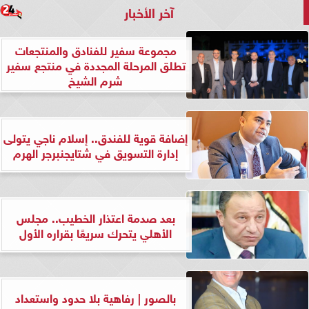
آخر الأخبار
مجموعة سفير للفنادق والمنتجعات
تطلق المرحلة المجددة في منتجع سفير
شرم الشيخ
إضافة قوية للفندق.. إسلام ناجي يتولى
إدارة التسويق في شتايجنبرجر الهرم
بعد صدمة اعتذار الخطيب.. مجلس
الأهلي يتحرك سريعًا بقراره الأول
بالصور | رفاهية بلا حدود واستعداد