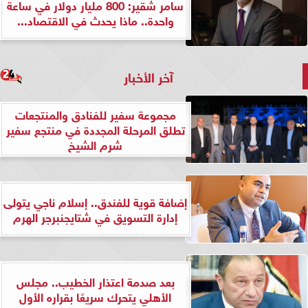
سامر شقير: 800 مليار دولار في ساعة
واحدة.. ماذا يحدث في الاقتصاد...
آخر الأخبار
مجموعة سفير للفنادق والمنتجعات
تطلق المرحلة المجددة في منتجع سفير
شرم الشيخ
إضافة قوية للفندق.. إسلام ناجي يتولى
إدارة التسويق في شتايجنبرجر الهرم
بعد صدمة اعتذار الخطيب.. مجلس
الأهلي يتحرك سريعًا بقراره الأول