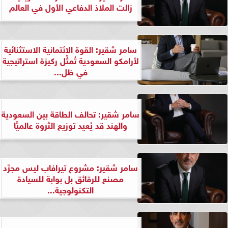
زالت الملاذ الدفاعي الأول في العالم
سامر شقير: القوة الائتمانية الاستثنائية
لأرامكو السعودية تُمثِّل ركيزة استراتيجية
في ظل...
سامر شقير: تحالف الطاقة بين السعودية
والهند قد يُعيد توزيع الثروة عالميًّا
سامر شقير: مشروع تيرافاب ليس مجرَّد
مصنع للرقائق بل بوابة للسيادة
التكنولوجية...