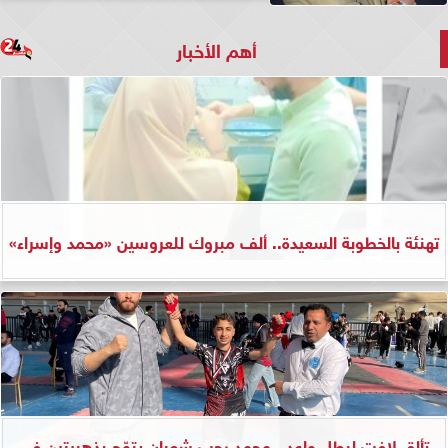
أهم الأخبار
تهنئة بالخطوبة السعيدة.. ألف مبروك للعروسين «محمد وإسراء»
تألق لافت لبطل واعد.. محمد رجب شعبان يتوّج بذهبيتين في