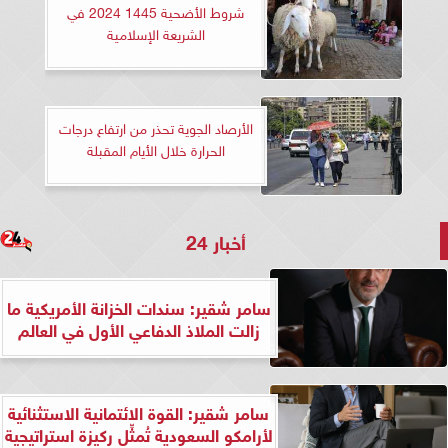
شروط الأضحية 1445 2024 في
الشريعة الإسلامية
الأرصاد الجوية تحذر من ارتفاع درجات
الحرارة خلال الأيام المقبلة
أخبار 24
سامر شقير: سندات الخزانة الأمريكية ما
زالت الملاذ الدفاعي الأول في العالم
سامر شقير: القوة الائتمانية الاستثنائية
لأرامكو السعودية تُمثِّل ركيزة استراتيجية