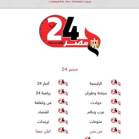
Tweets by mesr244
مصر 24
الرئيسية
أخبار 24
سياحة وطيران
رياضة 24
حوادث
فن وثقافة
عرب وعالم
اقتصاد
منوعات
تريندات
من نحن
اعلن معنا