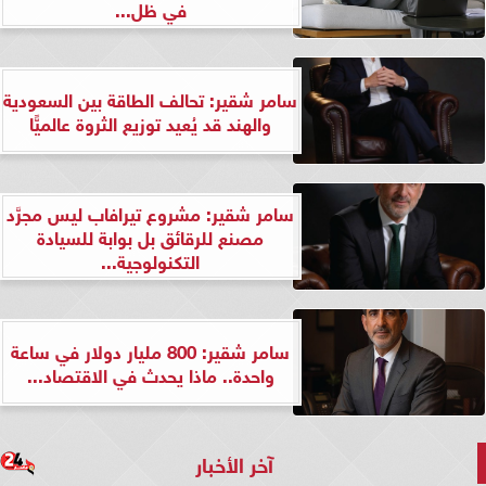
في ظل...
سامر شقير: تحالف الطاقة بين السعودية
والهند قد يُعيد توزيع الثروة عالميًّا
سامر شقير: مشروع تيرافاب ليس مجرَّد
مصنع للرقائق بل بوابة للسيادة
التكنولوجية...
سامر شقير: 800 مليار دولار في ساعة
واحدة.. ماذا يحدث في الاقتصاد...
آخر الأخبار