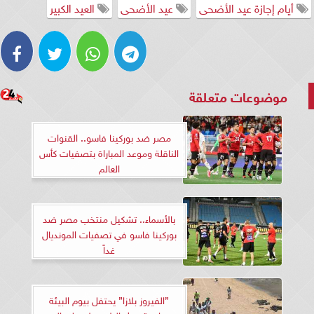
أيام إجازة عيد الأضحى
عيد الأضحى
العيد الكبير
موضوعات متعلقة
مصر ضد بوركينا فاسو.. القنوات
الناقلة وموعد المباراة بتصفيات كأس
العالم
بالأسماء.. تشكيل منتخب مصر ضد
بوركينا فاسو في تصفيات المونديال
غداً
”الفيروز بلازا” يحتفل بيوم البيئة