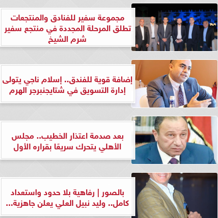
مجموعة سفير للفنادق والمنتجعات
تطلق المرحلة المجددة في منتجع سفير
شرم الشيخ
إضافة قوية للفندق.. إسلام ناجي يتولى
إدارة التسويق في شتايجنبرجر الهرم
بعد صدمة اعتذار الخطيب.. مجلس
الأهلي يتحرك سريعًا بقراره الأول
بالصور | رفاهية بلا حدود واستعداد
كامل.. وليد نبيل العلي يعلن جاهزية...