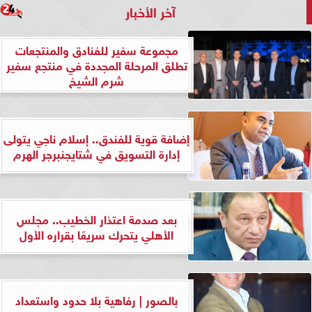
آخر الأخبار
مجموعة سفير للفنادق والمنتجعات
تطلق المرحلة المجددة في منتجع سفير
شرم الشيخ
إضافة قوية للفندق.. إسلام ناجي يتولى
إدارة التسويق في شتايجنبرجر الهرم
بعد صدمة اعتذار الخطيب.. مجلس
الأهلي يتحرك سريعًا بقراره الأول
بالصور | رفاهية بلا حدود واستعداد