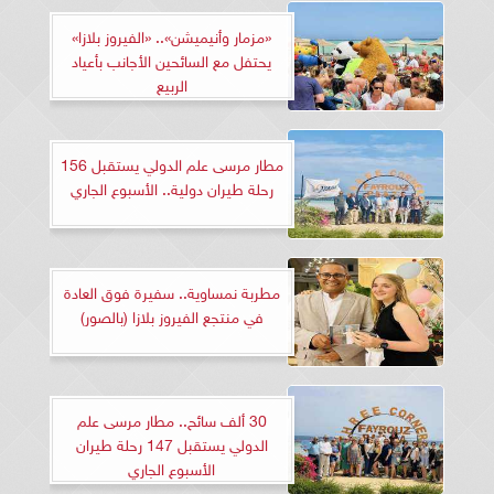
«مزمار وأنيميشن».. «الفيروز بلازا»
يحتفل مع السائحين الأجانب بأعياد
الربيع
مطار مرسى علم الدولي يستقبل 156
رحلة طيران دولية.. الأسبوع الجاري
مطربة نمساوية.. سفيرة فوق العادة
في منتجع الفيروز بلازا (بالصور)
30 ألف سائح.. مطار مرسى علم
الدولي يستقبل 147 رحلة طيران
الأسبوع الجاري