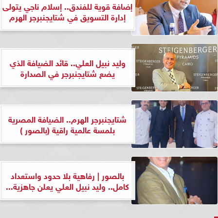
إضافة قوية للفندق.. إسلام ناجي يتولى
إدارة التسويق في شتايجنبرجر الهرم
وليد نبيل العلي.. قائد الضيافة الذي
يضع شتايجنبرجر في الصدارة
شتايجنبرجر الهرم.. الضيافة المصرية
بلمسة عالمية راقية (بالصور )
بالصور | رفاهية بلا حدود واستعداد
كامل.. وليد نبيل العلي يعلن جاهزية...