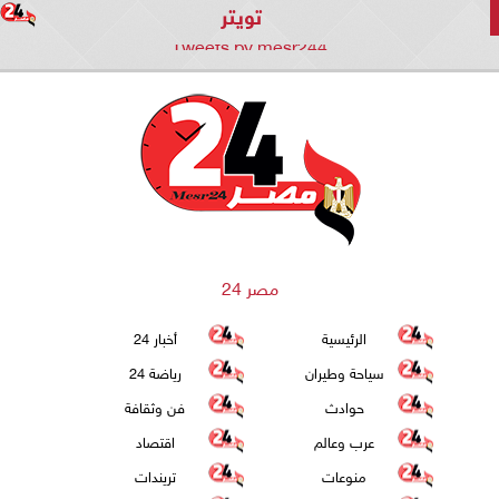
تويتر
Tweets by mesr244
مصر 24
الرئيسية
أخبار 24
سياحة وطيران
رياضة 24
حوادث
فن وثقافة
عرب وعالم
اقتصاد
منوعات
تريندات