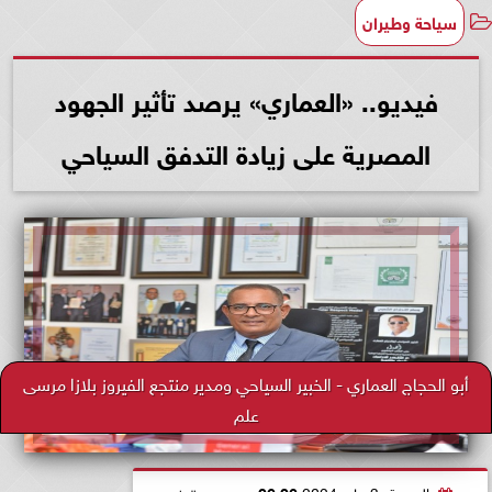
سياحة وطيران
فيديو.. «العماري» يرصد تأثير الجهود
المصرية على زيادة التدفق السياحي
أبو الحجاج العماري - الخبير السياحي ومدير منتجع الفيروز بلازا مرسى
علم
الجمعة، 3 مايو 2024
06:06 مـ
بتوقيت القاهرة