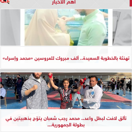
أهم الأخبار
تهنئة بالخطوبة السعيدة.. ألف مبروك للعروسين «محمد وإسراء»
تألق لافت لبطل واعد.. محمد رجب شعبان يتوّج بذهبيتين في
بطولة الجمهورية...