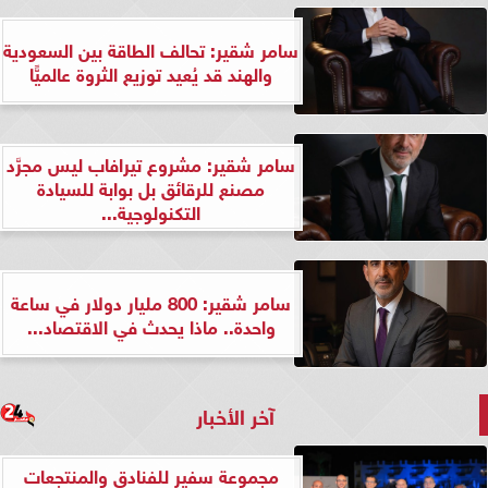
سامر شقير: تحالف الطاقة بين السعودية
والهند قد يُعيد توزيع الثروة عالميًّا
سامر شقير: مشروع تيرافاب ليس مجرَّد
مصنع للرقائق بل بوابة للسيادة
التكنولوجية...
سامر شقير: 800 مليار دولار في ساعة
واحدة.. ماذا يحدث في الاقتصاد...
آخر الأخبار
مجموعة سفير للفنادق والمنتجعات