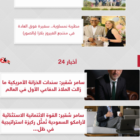
مطربة نمساوية.. سفيرة فوق العادة
في منتجع الفيروز بلازا (بالصور)
أخبار 24
سامر شقير: سندات الخزانة الأمريكية ما
زالت الملاذ الدفاعي الأول في العالم
سامر شقير: القوة الائتمانية الاستثنائية
لأرامكو السعودية تُمثِّل ركيزة استراتيجية
في ظل...