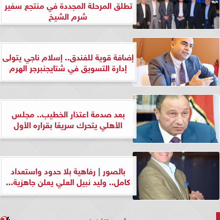
تطلق المرحلة المجددة في منتجع سفير
شرم الشيخ
إضافة قوية للفندق.. إسلام ناجي يتولى
إدارة التسويق في شتايجنبرجر الهرم
بعد صدمة اعتذار الخطيب.. مجلس
الأهلي يتحرك سريعًا بقراره الأول
بالصور | رفاهية بلا حدود واستعداد
كامل.. وليد نبيل العلي يعلن جاهزية...