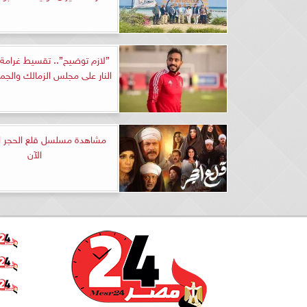
”لازم توضيح”.. تقسيط غرامة ك
النار على مجلس الزمالك والجم
الآن