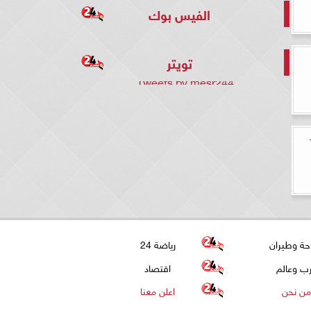
الفيس بوك
تويتر
Tweets by mesr244
لقة 16
حة وطيران
رياضة 24
ب وعالم
اقتصاد
من نحن
اعلن معنا