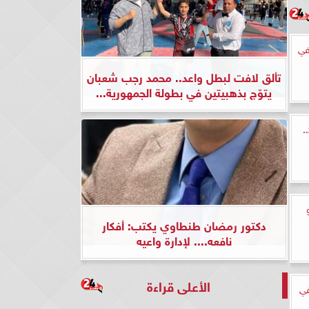
في
تألق لافت لبطل واعد.. محمد رجب شعبان
يتوّج بذهبيتين في بطولة الجمهورية...
موعد تطبيق التوقيت الصيفي 2024..
دكتور رمضان طنطاوي يكتب: أفكار
نافعه.... لإدارة واعيه
الأعلى قراءة
في