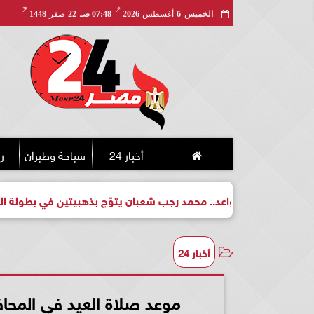
مـ
هـ
الخميس
6
أغسطس
2026
07:48 صـ
22
صفر
1448
أخبار 24
سياحة وطيران
ري
بطل واعد.. محمد رجب شعبان يتوّج بذهبيتين في بطولة الجمهورية لل
أخبار 24
موعد صلاة العيد في المحافظات 2024.. أول أيام عيد ا