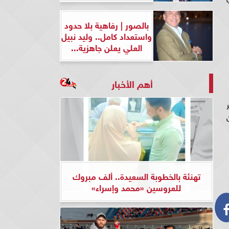
بالصور | رفاهية بلا حدود
واستعداد كامل.. وليد نبيل
العلي يعلن جاهزية...
أهم الأخبار
ن
تهنئة بالخطوبة السعيدة.. ألف مبروك
للعروسين «محمد وإسراء»