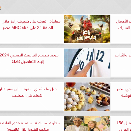
الأحمال
مفاجأة.. تعرف على ضيوف رامز جلال 
المبارك
الحلقة 24 على قناة MBC مصر
جر والثواب
إليك التفاصيل كاملة
د في مصر
قبل ما تشتري.. تعرف على سعر كيلو
الكحك في المحلات
مطار مرسى علم الدولي يستقبل 156
مطربة نمساوية.. سفيرة فوق العادة 
 الجاري
منتجع الفيروز بلازا (بالصور)