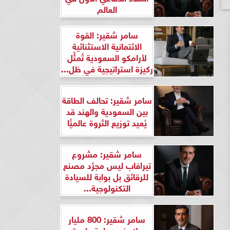
العالم
سامر شقير: القوة
الائتمانية الاستثنائية
لأرامكو السعودية تُمثِّل
ركيزة استراتيجية في ظل...
سامر شقير: تحالف الطاقة
بين السعودية والهند قد
يُعيد توزيع الثروة عالميًّا
سامر شقير: مشروع
تيرافاب ليس مجرَّد مصنع
للرقائق بل بوابة للسيادة
التكنولوجية...
سامر شقير: 800 مليار
دولار في ساعة واحدة..