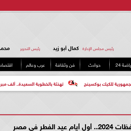
كمال أبو زيد
محمد 
رئيس مجلس الإدارة
رئيس التحرير
اضة 24
حوادث
فن وثقافة
عرب وعالم
اقتصاد
كيك بوكسينج
تهنئة بالخطوبة السعيدة.. ألف مبروك للعروسي
لفطر في مصر