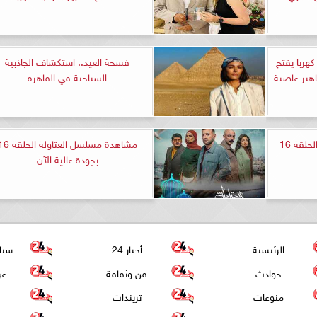
هربا يفتح
فسحة العيد.. استكشاف الجاذبية
اهير غاضبة
السياحية في القاهرة
مشاهدة مسلسل قلع الحجر الحلقة 16
مشاهدة مسلسل العتاولة الح
بجودة عالية الآن
الرئيسية
أخبار 24
سيا
حوادث
فن وثقافة
عر
منوعات
تريندات