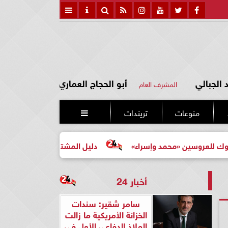
الجبالي
أبو الحجاج العماري
المشرف العام
منوعات
تريندات

ن «محمد وإسراء»
دليل المشتري لأول مرة لاختيار مشروع عق
أخبار 24
سامر شقير: سندات
الخزانة الأمريكية ما زالت
الملاذ الدفاعي الأول في