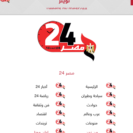
Tweets by mesr244
مصر 24
الرئيسية
أخبار 24
سياحة وطيران
رياضة 24
حوادث
فن وثقافة
عرب وعالم
اقتصاد
منوعات
تريندات
من نحن
اعلن معنا