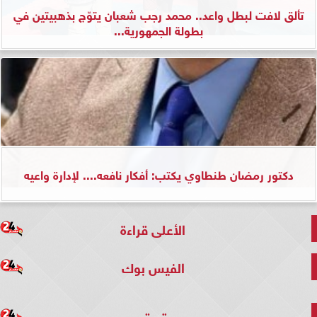
تألق لافت لبطل واعد.. محمد رجب شعبان يتوّج بذهبيتين في
بطولة الجمهورية...
دكتور رمضان طنطاوي يكتب: أفكار نافعه.... لإدارة واعيه
الأعلى قراءة
الفيس بوك
تويتر