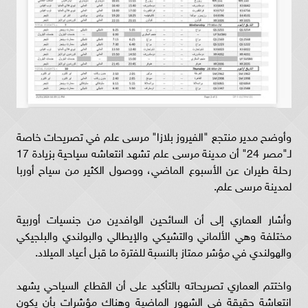
وأوضح مدير منتجع "الفيروز بلازا" مرسى علم في تصريحات خاصة
لـ"مصر 24" أن مدينة مرسى علم تشهد انتعاشه سياحية بزيادة 17
رحلة طيران عن الأسبوع الماضي، ووصول الكثير من سياح أوربا
لمدينة مرسى علم.
وأشار العماري إلى أن السائحين الوافدين من جنسيات أوربية
مختلفة وهي الألماني والتشيكي والإيطالي والبولندي والبلجيكي
والهولندي في مؤشر ممتاز بالنسبة للفترة ما قبل أعياد الميلاد.
واختتم العماري تصريحاته بالتأكيد على أن القطاع السياحي يشهد
انتعاشة حقيقة في الشهور الماضية وهناك مؤشرات بأن يكون