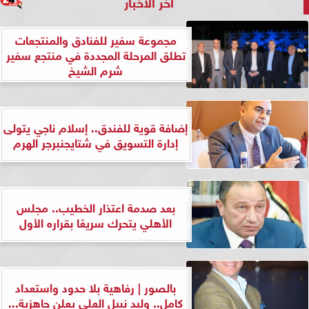
آخر الأخبار
مجموعة سفير للفنادق والمنتجعات
تطلق المرحلة المجددة في منتجع سفير
شرم الشيخ
إضافة قوية للفندق.. إسلام ناجي يتولى
إدارة التسويق في شتايجنبرجر الهرم
بعد صدمة اعتذار الخطيب.. مجلس
الأهلي يتحرك سريعًا بقراره الأول
بالصور | رفاهية بلا حدود واستعداد
كامل.. وليد نبيل العلي يعلن جاهزية...