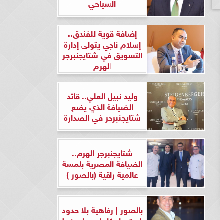
السياحي
إضافة قوية للفندق..
إسلام ناجي يتولى إدارة
التسويق في شتايجنبرجر
الهرم
وليد نبيل العلي.. قائد
الضيافة الذي يضع
شتايجنبرجر في الصدارة
شتايجنبرجر الهرم..
الضيافة المصرية بلمسة
عالمية راقية (بالصور )
بالصور | رفاهية بلا حدود
واستعداد كامل.. وليد نبيل