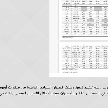
 مرسى علم تشهد تدفق رحلات الطيران السياحية الوافدة من مطارات أوروبا
وسط استعدادات من سلطات مطار مرسى علم الدولي لاستقبال 115 رحلة طيران سياحية خلال الأسبوع المقبل، وذلك ف