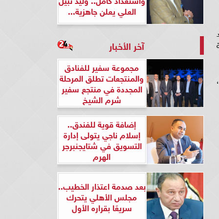
العلي يعلن جاهزية...
آخر الأخبار
تظمة
مجموعة سفير للفنادق
والمنتجعات تطلق المرحلة
،
المجددة في منتجع سفير
شرم الشيخ
إضافة قوية للفندق..
إسلام ناجي يتولى إدارة
التسويق في شتايجنبرجر
الهرم
بعد صدمة اعتذار الخطيب..
مجلس الأهلي يتحرك
سريعًا بقراره الأول