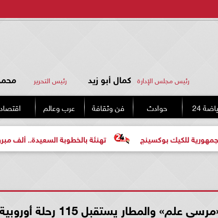
كمال أبو زيد
محمد 
رئيس مجلس الإدارة
رئيس التحرير
اضة 24
حوادث
فن وثقافة
عرب وعالم
اقتصاد
نج
تهنئة بالخطوبة السعيدة.. ألف مبروك للعروسين «محمد و
 والمطار يستقبل 115 رحلة أوروبية