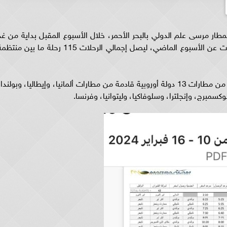
طار مرسى علم الدولي بالبحر الأحمر، خلال الأسبوع المقبل بداية من غد
السبت، تحقيق زيادة في عدد الرحلات بنحو 8 رحلات عن الأسبوع الماضي، ليصل إجمالي الرحلات 115 رحلة ما بين من
وأوضحت جداول التشغيل، أن هذه الرحلات قادمة من مطارات 13 دولة أوروبية قادمة من مطارات ألمانيا، وإيطاليا، وبولندا
كسمبرج، وإنجلترا، وسلوفاكيا، وليتوانيا، وفرنسا.