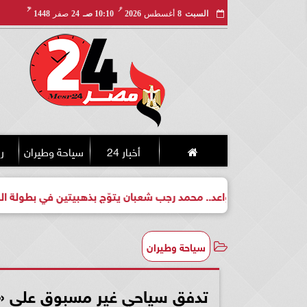
مـ
هـ
السبت
8
أغسطس
2026
10:10 صـ
24
صفر
1448
أخبار 24
سياحة وطيران
ري
. محمد رجب شعبان يتوّج بذهبيتين في بطولة الجمهورية للكيك بوكسي
سياحة وطيران
تدفق سياحي غير مسبوق على «مرسى علم»