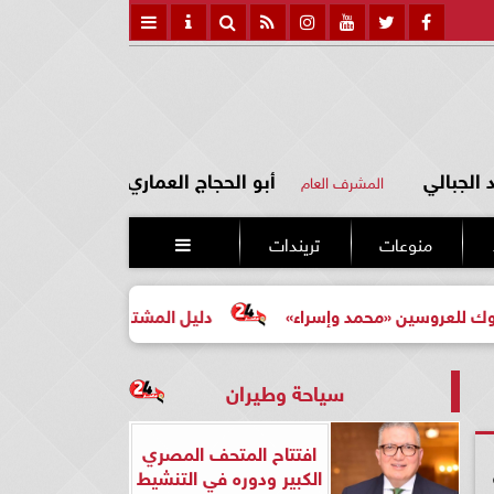
الجبالي
أبو الحجاج العماري
المشرف العام
منوعات
تريندات

إسراء»
دليل المشتري لأول مرة لاختيار مشروع عقاري مناسب
سياحة وطيران
افتتاح المتحف المصري
الكبير ودوره في التنشيط