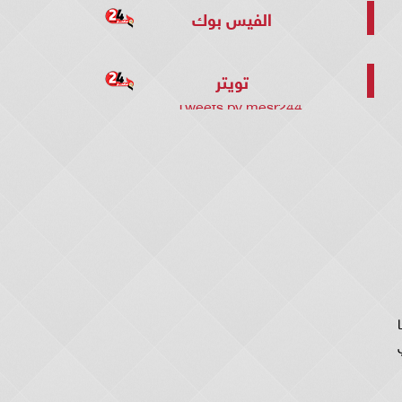
الفيس بوك
تويتر
Tweets by mesr244
ي