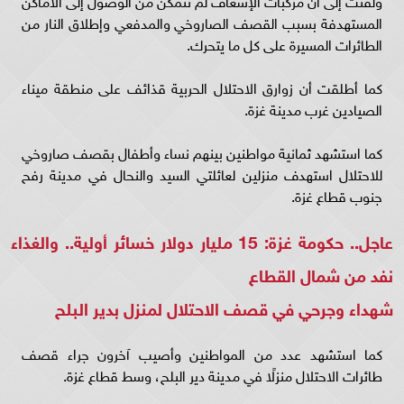
ولفتت إلى أن مركبات الإسعاف لم تتمكن من الوصول إلى الأماكن
المستهدفة بسبب القصف الصاروخي والمدفعي وإطلاق النار من
الطائرات المسيرة على كل ما يتحرك.
كما أطلقت أن زوارق الاحتلال الحربية قذائف على منطقة ميناء
الصيادين غرب مدينة غزة.
كما استشهد ثمانية مواطنين بينهم نساء وأطفال بقصف صاروخي
للاحتلال استهدف منزلين لعائلتي السيد والنحال في مدينة رفح
جنوب قطاع غزة.
عاجل.. حكومة غزة: 15 مليار دولار خسائر أولية.. والغذاء
نفد من شمال القطاع
شهداء وجرحي في قصف الاحتلال لمنزل بدير البلح
كما استشهد عدد من المواطنين وأصيب آخرون جراء قصف
طائرات الاحتلال منزلًا في مدينة دير البلح، وسط قطاع غزة.