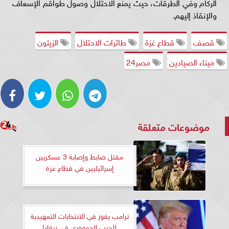
الركام وفي الطرقات، حيث يمنع الاحتلال وصول طواقم الإسعاف
والإنقاذ إليهم.
قصف
قطاع غزة
طائرات الاحتلال
الزيتون
ميناء الصيادين
مصر24
موضوعات متعلقة
مقتل ضابط وإصابة 3 عسكريين
إسرائيليين في قطاع غزة
ترامب يفوز في الانتخابات التمهيدية
للحزب الجمهوري في نيفادا