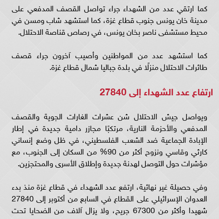
كما ارتقي عدد من الشهداء جراء تواصل القصف المدفعي على
مدينة خان يونس جنوب قطاع غزة، كما استشهد شاب ومسن في
محيط مستشفى ناصر بخان يونس، في رصاص قناصة الاحتلال.
كما استشهد عدد من المواطنين وأصيب آخرون جراء قصف
طائرات الاحتلال منزلًا في بلدة جباليا شمال قطاع غزة.
ارتفاع عدد الشهداء إلى 27840
ويواصل جيش الاحتلال شن عشرات الغارات الجوية والقصف
المدفعي والأحزمة النارية، مرتكبًا مجازر دامية جديدة في إطار
الإبادة الجماعية ضد الشعب الفلسطيني، في ظل وضع إنساني
كارثي وقاسي ونزوح أكثر من 90% من السكان إلى الجنوب، مع
مؤشرات حول التوصل لهدنة جديدة وإطلاق الأسرى والمحتجزين.
وفي حصيلة غير نهائية، ارتفع عدد الشهداء في قطاع غزة منذ بدء
العدوان الإسرائيلي على القطاع في السابع من أكتوبر إلى 27840
شهيدا وأكثر من 67300 جريح، ولا يزال آلاف من الضحايا تحت