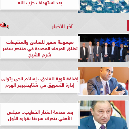
بعد استهداف حزب الله
آخر الأخبار
مجموعة سفير للفنادق والمنتجعات
تطلق المرحلة المجددة في منتجع سفير
شرم الشيخ
إضافة قوية للفندق.. إسلام ناجي يتولى
إدارة التسويق في شتايجنبرجر الهرم
بعد صدمة اعتذار الخطيب.. مجلس
الأهلي يتحرك سريعًا بقراره الأول