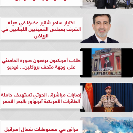
اختيار سامر شقير عضوًا في هيئة
الشرف بمجلس التنفيذيين اللبنانيين في
الرياض
طلاب أمريكيون يرفعون صورة الخامنئي
على وجهة متحف بروكلين... فيديو
إصابات مباشرة.. الحوثي تستهدف حاملة
الطائرات الأمريكية آيزنهاور بالبحر الأحمر
حرائق في مستوطنات شمال إسرائيل