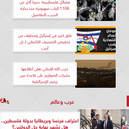
فصائل فلسطينية: دمرنا أكثر من
1108 آليات صهيونية منذ بداية
الحرب..التفاصيل
قلق كبير في إسرائيل ومخاوف من
تخفيض التصنيف الائتماني لـ تل
أبيب
حزب الله اللبناني تعلن أطلاقها
عشرات الصواريخ على قاعدة عين
زيتيم الإسرائيلية
عرب وعالم
اعتراف فرنسا وبريطانيا بدولة فلسطين..
هل نشهد نهاية حل الدولتين؟