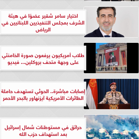
اختيار سامر شقير عضوًا في هيئة
الشرف بمجلس التنفيذيين اللبنانيين في
الرياض
طلاب أمريكيون يرفعون صورة الخامنئي
على وجهة متحف بروكلين... فيديو
إصابات مباشرة.. الحوثي تستهدف حاملة
الطائرات الأمريكية آيزنهاور بالبحر الأحمر
حرائق في مستوطنات شمال إسرائيل
بعد استهداف حزب الله