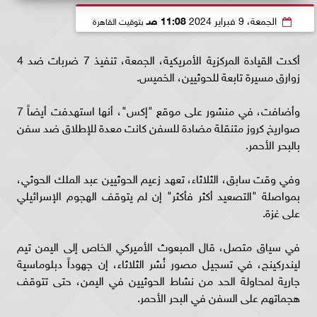
الجمعة، 9 فبراير 2024
11:08 صـ
بتوقيت القاهرة
أكدت القيادة المركزية الأمريكية، الجمعة، تنفيذ 7 ضربات ضد 4
زوارق مسيرة تابعة للحوثيين، الخميس.
وأضافت، في منشور على موقع "إكس"، أنها استهدفت أيضاً 7
صواريخ كروز متنقلة مضادة للسفن كانت معدة للإطلاق ضد سفن
بالبحر الأحمر.
وفي وقت سابق، الثلاثاء، تعهد زعيم الحوثيين عبد الملك الحوثي،
بمواصلة "التصعيد أكثر فأكثر" إن لم يتوقف الهجوم الإسرائيلي
على غزة.
في سياق متصل، قال المبعوث الأميركي الخاص إلى اليمن تيم
ليندركينج، في تسجيل مصور نُشر الثلاثاء، إن جهوداً دبلوماسية
جارية لمحاولة الحد من نشاط الحوثيين في اليمن، حتى تتوقف
هجماتهم على السفن في البحر الأحمر.