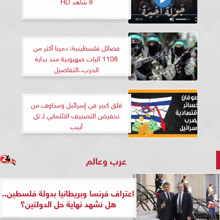
8 شاهد HD
فصائل فلسطينية: دمرنا أكثر من
1108 آليات صهيونية منذ بداية
الحرب..التفاصيل
قلق كبير في إسرائيل ومخاوف من
تخفيض التصنيف الائتماني لـ تل
أبيب
عرب وعالم
اعتراف فرنسا وبريطانيا بدولة فلسطين..
هل نشهد نهاية حل الدولتين؟