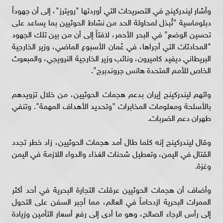
وأشار ليندركينج في التصريحات التي أوردتها "رويترز"، إلى أن جهوداً
دبلوماسية "تُبذل لمحاولة الحد من نشاط الحوثيين بما يساعد على
تحسين الوضع" في البحر الأحمر، لافتاً إلى أن من بين تلك الجهود
"المحادثات التي أجراها، في عُمان الأسبوع الماضي، وزير الخارجية
البريطاني ديفيد كاميرون، ونائب وزير الخارجية النرويجي، والمبعوث
الخاص للأمم المتحدة هانس جروندبرج".
واتهم ليندركينج إيران بدعم هجمات الحوثيين، من خلال تزويدهم
بالأسلحة ومعلومات المخابرات "وتحديد الأهداف المهمة". وتنفي
طهران دعم الضربات.
وقال ليندركينج إنه كلما طال أمد هجمات الحوثيين، زاد خطر تجدد
القتال في اليمن، وتعطيل شحنات الغذاء والدواء اللازمة في اليمن
وغزة.
وأضاف أن هجمات الحوثيين عرقلت التجارة البحرية في أحد أكثر
الممرات البحرية ازدحاماً في العالم، مما أجبر السفن على التحول
إلى رأس الرجاء الصالح، وهو ما أدى إلى رفع أسعار التأمين وزيادة