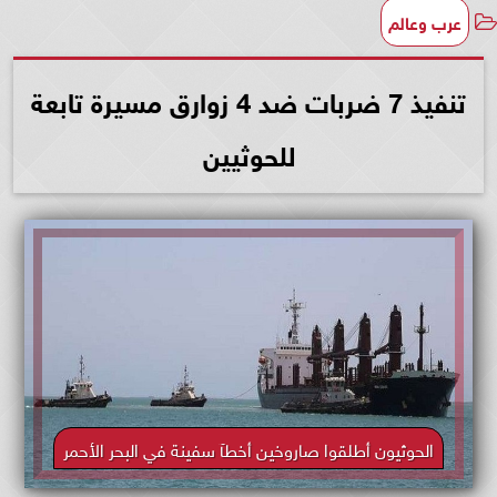
عرب وعالم
تنفيذ 7 ضربات ضد 4 زوارق مسيرة تابعة
للحوثيين
الحوثيون أطلقوا صاروخين أخطآ سفينة في البحر الأحمر