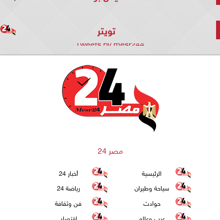
تويتر
Tweets by mesr244
مصر 24
الرئيسية
أخبار 24
سياحة وطيران
رياضة 24
حوادث
فن وثقافة
عرب وعالم
اقتصاد