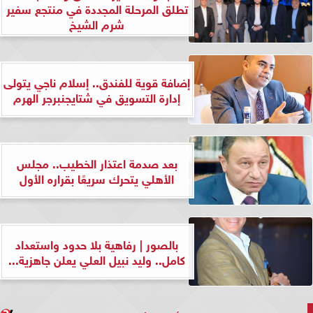
تطلق المرحلة المجددة في منتجع سفير
شرم الشيخ
إضافة قوية للفندق.. إسلام ناجي يتولى
إدارة التسويق في شتايجنبرجر الهرم
بعد صدمة اعتذار الخطيب.. مجلس
الأهلي يتحرك سريعًا بقراره الأول
بالصور | رفاهية بلا حدود واستعداد
كامل.. وليد نبيل العلي يعلن جاهزية...