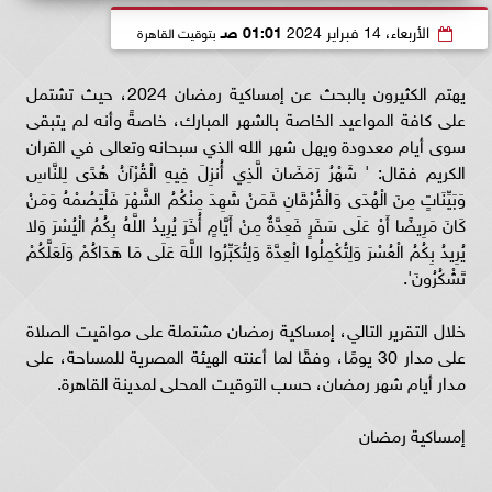
الأربعاء، 14 فبراير 2024
01:01 صـ
بتوقيت القاهرة
يهتم الكثيرون بالبحث عن إمساكية رمضان 2024، حيث تشتمل
على كافة المواعيد الخاصة بالشهر المبارك، خاصةً وأنه لم يتبقى
سوى أيام معدودة ويهل شهر الله الذي سبحانه وتعالى في القران
الكريم فقال: ' شَهْرُ رَمَضَانَ الَّذِي أُنزِلَ فِيهِ الْقُرْآنُ هُدًى لِلنَّاسِ
وَبَيِّنَاتٍ مِنَ الْهُدَى وَالْفُرْقَانِ فَمَنْ شَهِدَ مِنْكُمُ الشَّهْرَ فَلْيَصُمْهُ وَمَنْ
كَانَ مَرِيضًا أَوْ عَلَى سَفَرٍ فَعِدَّةٌ مِنْ أَيَّامٍ أُخَرَ يُرِيدُ اللَّهُ بِكُمُ الْيُسْرَ وَلا
يُرِيدُ بِكُمُ الْعُسْرَ وَلِتُكْمِلُوا الْعِدَّةَ وَلِتُكَبِّرُوا اللَّهَ عَلَى مَا هَدَاكُمْ وَلَعَلَّكُمْ
تَشْكُرُونَ'.
خلال التقرير التالي، إمساكية رمضان مشتملة على مواقيت الصلاة
على مدار 30 يومًا، وفقًا لما أعنته الهيئة المصرية للمساحة، على
مدار أيام شهر رمضان، حسب التوقيت المحلى لمدينة القاهرة.
إمساكية رمضان