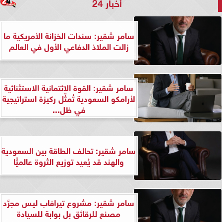
أخبار 24
سامر شقير: سندات الخزانة الأمريكية ما
زالت الملاذ الدفاعي الأول في العالم
سامر شقير: القوة الائتمانية الاستثنائية
لأرامكو السعودية تُمثِّل ركيزة استراتيجية
في ظل...
سامر شقير: تحالف الطاقة بين السعودية
والهند قد يُعيد توزيع الثروة عالميًّا
سامر شقير: مشروع تيرافاب ليس مجرَّد
مصنع للرقائق بل بوابة للسيادة