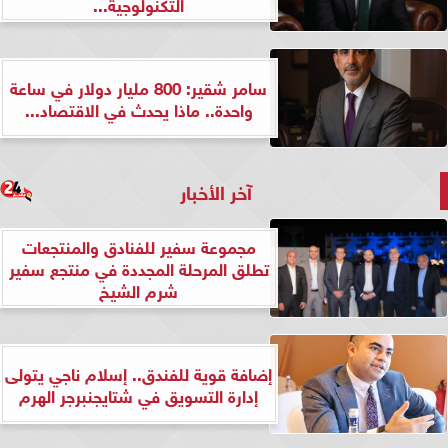
التكنولوجية...
سامر شقير: 800 مليار دولار في ساعة
واحدة.. ماذا يحدث في الاقتصاد...
آخر الأخبار
مجموعة سفير للفنادق والمنتجعات
تطلق المرحلة المجددة في منتجع سفير
شرم الشيخ
إضافة قوية للفندق.. إسلام ناجي يتولى
إدارة التسويق في شتايجنبرجر الهرم