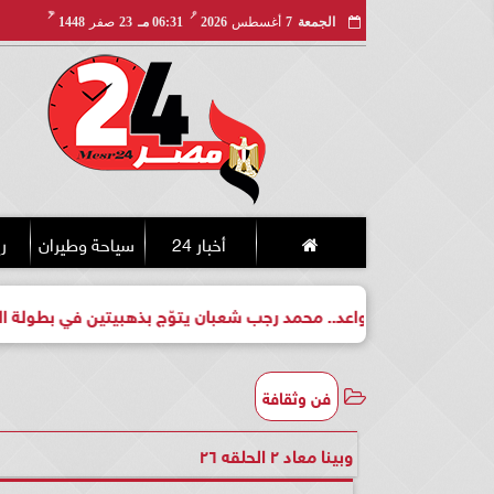
مـ
هـ
الجمعة
7
أغسطس
2026
06:31 مـ
23
صفر
1448
أخبار 24
سياحة وطيران
ري
لبطل واعد.. محمد رجب شعبان يتوّج بذهبيتين في بطولة الجمهورية ل
فن وثقافة
وبينا معاد ٢ الحلقه ٢٦