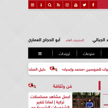
الجبالي
أبو الحجاج العماري
المشرف العام
منوعات
تريندات

ين «محمد وإسراء»
دليل المشتري لأول مرة لاختيار مشروع ع
فن وثقافة
اجمل مشاهد مسلسلات
تركية | لماذا تتغير
الشخصيات الرئيسية مع