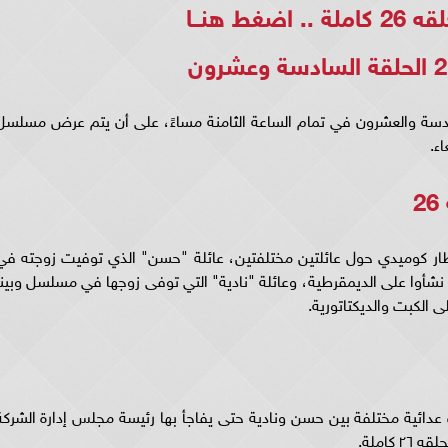
اضغط هنــا
سادسة والعشرون في تمام الساعة الثامنة مساءً، على أن يتم عرض مسلسل
مسلسل وبينا معاد 2 الحلقه 26 في إطار كوميدي حول عائلتين مختلفتين، عائلة "حسن" الذي توفيت زوجته ف
ا معاد 2 الحلقه 26 وتركت له 5 شباب نشأوا على الديمقرطية، وعائلة "نادية" التي توفى زوجها في مسلسل وبين
سل وبينا معاد ٢ الحلقه ٢٦ مواقف عدائية مختلفة بين حسن ونادية حتى يفاجأ بها رئيسة مجلس إدارة الشرك