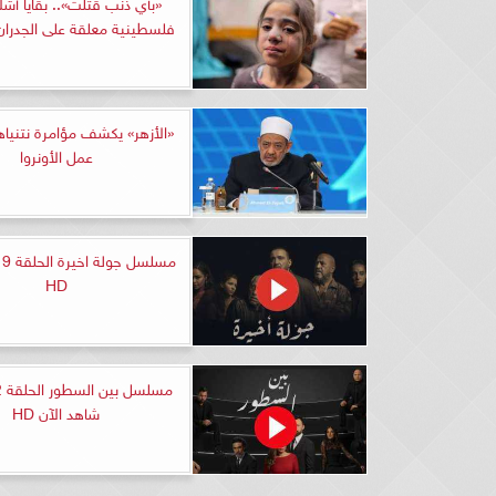
«بأي ذنب قتلت».. بقايا أشل
فلسطينية معلقة على الجدران ثي
«الأزهر» يكشف مؤامرة نتنيا
عمل الأونروا
مس
HD
شاهد الآن HD