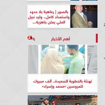
بالصور | رفاهية بلا حدود
واستعداد كامل.. وليد نبيل
العلي يعلن جاهزية...
مشاهدة مسلسل وبينا معاد 2 الحلقه 26
أهم الأخبار
زء الثاني
تهنئة بالخطوبة السعيدة.. ألف مبروك
للعروسين «محمد وإسراء»