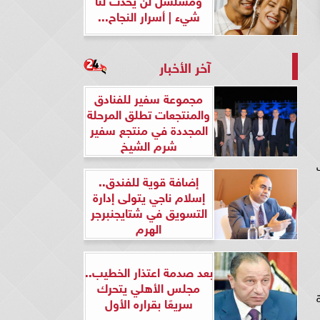
شيء | أسرار النجاح...
آخر الأخبار
مجموعة سفير للفنادق
والمنتجعات تطلق المرحلة
المجددة في منتجع سفير
شرم الشيخ
ب
إضافة قوية للفندق..
إسلام ناجي يتولى إدارة
التسويق في شتايجنبرجر
الهرم
بعد صدمة اعتذار الخطيب..
مجلس الأهلي يتحرك
ة
سريعًا بقراره الأول