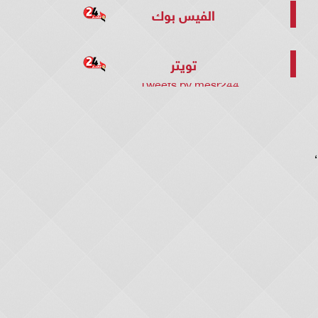
الفيس بوك
تويتر
Tweets by mesr244
،