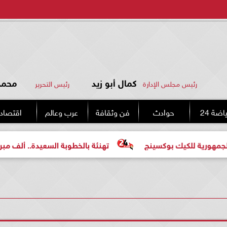
كمال أبو زيد
محمد 
رئيس مجلس الإدارة
رئيس التحرير
اضة 24
حوادث
فن وثقافة
عرب وعالم
اقتصاد
لكيك بوكسينج
تهنئة بالخطوبة السعيدة.. ألف مبروك للعروس