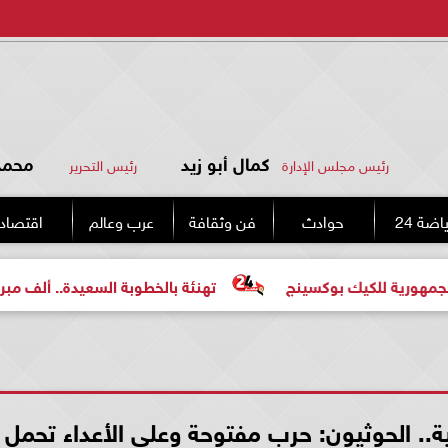
كمال أبو زيد
محمد 
رئيس مجلس الإدارة
رئيس التحرير
اضة 24
حوادث
فن وثقافة
عرب وعالم
اقتصاد
يك بوكسينج
تهنئة بالخطوبة السعيدة.. ألف مبروك للعروسين
ية.. الحوثيون: حرب مفتوحة وعلى الأعداء تحمل