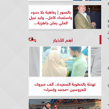
بالصور | رفاهية بلا حدود
واستعداد كامل.. وليد نبيل
العلي يعلن جاهزية...
أهم الأخبار
تهنئة بالخطوبة السعيدة.. ألف مبروك
ما
للعروسين «محمد وإسراء»