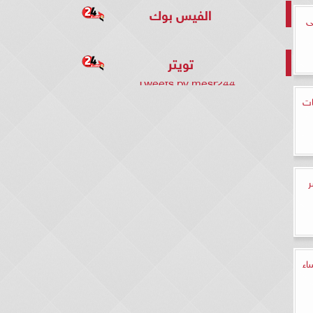
الفيس بوك
ى
تويتر
Tweets by mesr244
ات
ر
اء