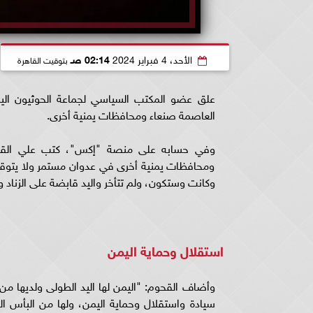
الأحد، 4 فبراير 2024
02:14 صـ
بتوقيت القاهرة
علق عضو المكتب السياسي لجماعة الحوثيون اليمن
العاصمة صنعاء ومحافظات يمنية أخرى.
وفي حسابه على منصة "إكس"، كتب علي القحوم
ومحافظات يمنية أخرى في عدوان مستمر ولا يتوق
وكانت وستكون، ولم تتأخر واليد قابضة على الزناد 
استقلال وحماية اليمن
وأضاف القحوم: "اليمن لها اليد الطولى ولديها من 
سيادة واستقلال وحماية اليمن، ولها من البأس ال