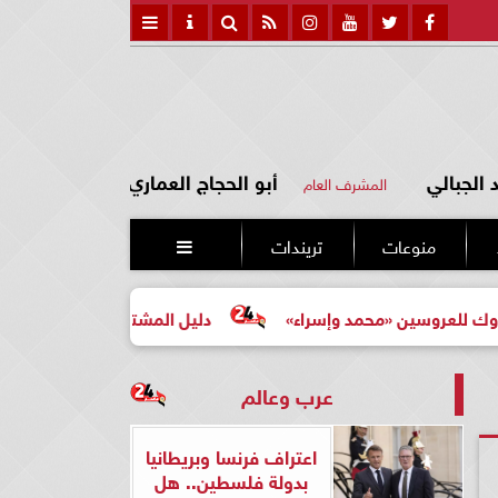
الجبالي
أبو الحجاج العماري
المشرف العام
منوعات
تريندات

 «محمد وإسراء»
دليل المشتري لأول مرة لاختيار مشروع عقا
عرب وعالم
اعتراف فرنسا وبريطانيا
بدولة فلسطين.. هل