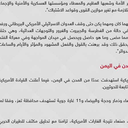
لأمة وشعبها العظيم والمعطاء ومؤسستها العسكرية والأمنية والإجماع
لازمة مع تغير موازين القوى وقواعد الاشتباك".
 كان ومهما يكن حتى وقف العدوان الاسرائيلي الأمريكي البريطاني ورفع
 في حالة من الغطرسة والجبروت والغرور والتوجهات العدائية، وهي حتمًا
 مما مضى وما هو حاصل ويحصل في ميدان المواجهة وفي معركة الفتح
حقق ذلك وقد برهنت بالقول والفعل المشهود والمؤثر والأيام والساعات
وائر".
دن في اليمن
ية استهدفت عددًا من المدن في اليمن، فيما أعلنت القيادة الأمريكية
وأشارت إلى أن غارات جوية أمريكية استهدف صنعاء وذمار وحجة والبيضاء و11 غارة جوية تستهدف محافظة تعز، وفقا ل
عاء نتيجة الغارات الأمريكية، تزامنا مع تحليق مكثف للطيران الحربي