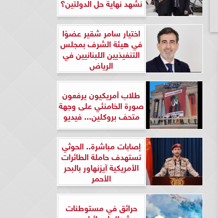
نشهد نهاية حل الدولتين؟
اختيار سامر شقير عضوًا
في هيئة الشرف بمجلس
التنفيذيين اللبنانيين في
الرياض
طلاب أمريكيون يرفعون
صورة الخامنئي على وجهة
متحف بروكلين... فيديو
إصابات مباشرة.. الحوثي
تستهدف حاملة الطائرات
الأمريكية آيزنهاور بالبحر
الأحمر
حرائق في مستوطنات
شمال إسرائيل بعد