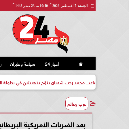
مـ
هـ
الجمعة
7
أغسطس
2026
10:40 مـ
23
صفر
1448
أخبار 24
سياحة وطيران
ري
بطل واعد.. محمد رجب شعبان يتوّج بذهبيتين في بطولة الجمهورية للك
عرب وعالم
بعد الضربات الأمريكية البريطان