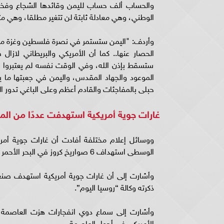
والحساب ألف حساب لليمن وقائدها الشجاع وفخر ا
الوطني، وهي معادلة ثابتة لن تتغير مطلقا، وهي مت
وأردف: "اليمن ستستمر في نصرة فلسطين وغزة مهما
الحصار عنها.. كما أن الأمريكي والبريطاني لازال
ستسقط بإذن الله، وفي الوقت نفسه لم يعتبروا
الموعود والجهاد المقدس، واليمن في جعبتها ما ي
حبلى بالمفاجئات والقادم أعظم وعلى الباغي تدور الد
غارات جوية أمريكية استهدفت عددًا من الم
ووسائل إعلام مختلفة أفادت أن غارات جوية أمريك
الوسطى استهداف 6 صواريخ كروز في البحر الأحمر تابعة للحوثيين.
ذكرته وكالة “روسيا اليوم”.
وأشارت إلى سماع دوي انفجارات هزت العاصمة، صن
الأمريكي في أجواء العاصمة.