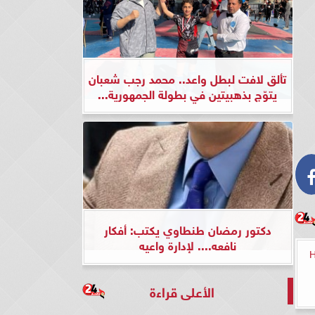
تألق لافت لبطل واعد.. محمد رجب شعبان
يتوّج بذهبيتين في بطولة الجمهورية...
دكتور رمضان طنطاوي يكتب: أفكار
نافعه.... لإدارة واعيه
الأعلى قراءة