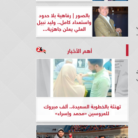
بالصور | رفاهية بلا حدود
واستعداد كامل.. وليد نبيل
العلي يعلن جاهزية...
أهم الأخبار
تهنئة بالخطوبة السعيدة.. ألف مبروك
للعروسين «محمد وإسراء»