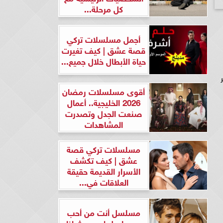
كل مرحلة...
أجمل مسلسلات تركي
قصة عشق | كيف تغيرت
حياة الأبطال خلال جميع...
أقوى مسلسلات رمضان
2026 الخليجية.. أعمال
صنعت الجدل وتصدرت
المشاهدات
مسلسلات تركي قصة
عشق | كيف تكشف
الأسرار القديمة حقيقة
العلاقات في...
مسلسل أنت من أحب
ومسلسل لن يحدث لنا