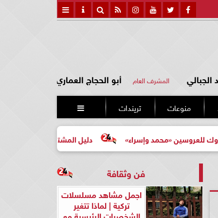
الجبالي
أبو الحجاج العماري
المشرف العام
منوعات
تريندات

سين «محمد وإسراء»
دليل المشتري لأول مرة لاختيار مشروع 
فن وثقافة
اجمل مشاهد مسلسلات
تركية | لماذا تتغير
الشخصيات الرئيسية مع