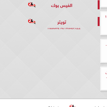
الفيس بوك
المتوحش الحلقة 19
تويتر
Tweets by mesr244
ل
لمصري اليوم الخميس 18-1-