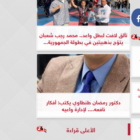
تألق لافت لبطل واعد.. محمد رجب شعبان
يتوّج بذهبيتين في بطولة الجمهورية...
ية
دكتور رمضان طنطاوي يكتب: أفكار
نافعه.... لإدارة واعيه
الأعلى قراءة