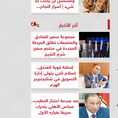
شيء | أسرار النجاح...
آخر الأخبار
مجموعة سفير للفنادق
والمنتجعات تطلق المرحلة
المجددة في منتجع سفير
شرم الشيخ
إضافة قوية للفندق..
إسلام ناجي يتولى إدارة
التسويق في شتايجنبرجر
الهرم
بعد صدمة اعتذار الخطيب..
مجلس الأهلي يتحرك
سريعًا بقراره الأول