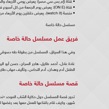
• قناة (إم بس سي مصر): يعرض يومي الأربعاء والخ
• قناة (ON E): يعرض يوم الجمعة من كل أسبوع في تمام الساعة التاسعة مساءًا.
• منصة (watch it)، يعرض حلقتين يوم الأربعاء من كل أسبوع عند الساعة 12 صباحًا.
مسلسل حالة خاصة
فريق عمل مسلسل حالة خاصة
وفي هذا السياق، المسلسل من بطولة طه دسوقي، و
غادة عادل، أحمد طارق، هاجر السراج، حسن أبو الرو
الطفل أدم وهدان، أدم النحاس، وتأليف مهاب طارق وإ
قصة مسلسل حالة خاصة
تدور قصة المسلسل حول حكاية الشاب الموحد «ند
شهير، وكيف قام باقناعها للعمل معها بعد رفضها له