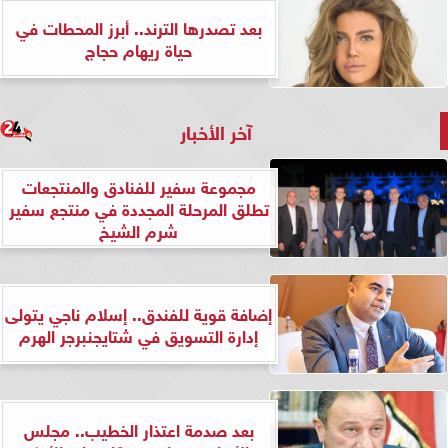
بعد تصدرها الترند.. أبرز المحطات في
حياة ريهام حجاج
آخر الأخبار
مجموعة سفير للفنادق والمنتجعات
تطلق المرحلة المجددة في منتجع سفير
شرم الشيخ
إضافة قوية للفندق.. إسلام ناجي يتولى
إدارة التسويق في شتايجنبرجر الهرم
بعد صدمة اعتذار الخطيب.. مجلس