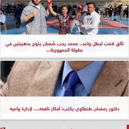
تألق لافت لبطل واعد.. محمد رجب شعبان يتوّج بذهبيتين في
بطولة الجمهورية...
دكتور رمضان طنطاوي يكتب: أفكار نافعه.... لإدارة واعيه