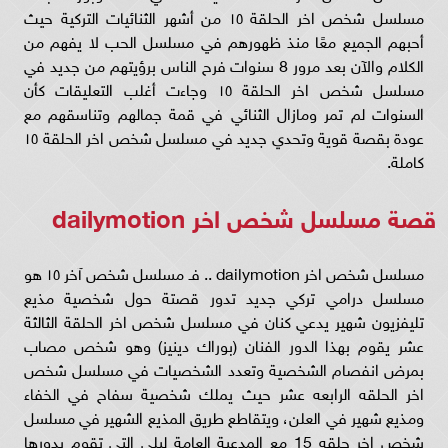
مسلسل شخص اخر الحلقة ١٥ من أشهر الثنائيات التركية حيث
أحبهم الجميع معًا منذ ظهورهم في مسلسل الحب لا يفهم من
الكلام والآن بعد مرور 8 سنوات فرح الناس برؤيتهم من جديد في
مسلسل شخص اخر الحلقة ١٥ وجاءت أغلب التعليقات كأن
السنوات لم تمر ومازال الثنائي في قمة جمالهم وتناسقهم مع
عودة بقصة قوية وتحدي جديد في مسلسل شخص اخر الحلقة ١٥
كاملة.
قصة مسلسل شخص اخر dailymotion
مسلسل شخص اخر dailymotion .. فـ مسلسل شخص آخر ١٥ هو
مسلسل درامي تركي جديد تدور قصتة حول شخصية مذيع
تليفزيون شهير يدعي كنان في مسلسل شخص اخر الحلقة الثالثة
عشر يقوم بهذا الدور الفنان (بوراك دينيز) وهو شخص مصاب
بمرض انفصام الشخصية وتعدد الشخصيات في مسلسل شخص
اخر الحلقه الرابعه عشر حيث يملك شخصية سفاح في الخفاء
ومذيع شهير في العلن، ويتقاطع طريق المذيع الشهير في مسلسل
شخص اخر حلقه 15 مع المدعية العامة ليلى التي تقوم بدورها