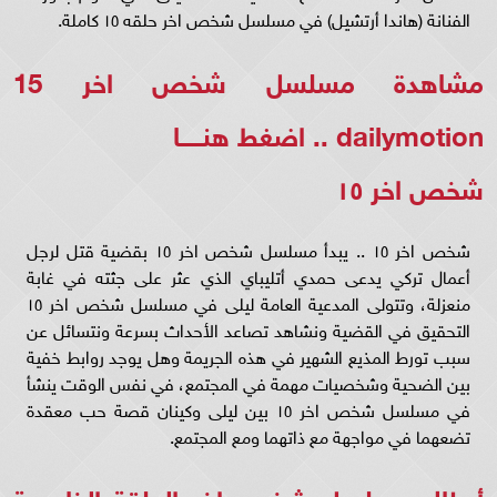
الفنانة (هاندا أرتشيل) في مسلسل شخص اخر حلقه ١٥ كاملة.
مشاهدة مسلسل شخص اخر 15
dailymotion ..
اضغط هنـــــا
شخص اخر ١٥
شخص اخر ١٥ .. يبدأ مسلسل شخص اخر ١٥ بقضية قتل لرجل
أعمال تركي يدعى حمدي أتليباي الذي عثر على جثته في غابة
منعزلة، وتتولى المدعية العامة ليلى في مسلسل شخص اخر ١٥
التحقيق في القضية ونشاهد تصاعد الأحداث بسرعة ونتسائل عن
سبب تورط المذيع الشهير في هذه الجريمة وهل يوجد روابط خفية
بين الضحية وشخصيات مهمة في المجتمع، في نفس الوقت ينشأ
في مسلسل شخص اخر ١٥ بين ليلى وكينان قصة حب معقدة
تضعهما في مواجهة مع ذاتهما ومع المجتمع.
أبطال مسلسل شخص اخر الحلقة الخامسة