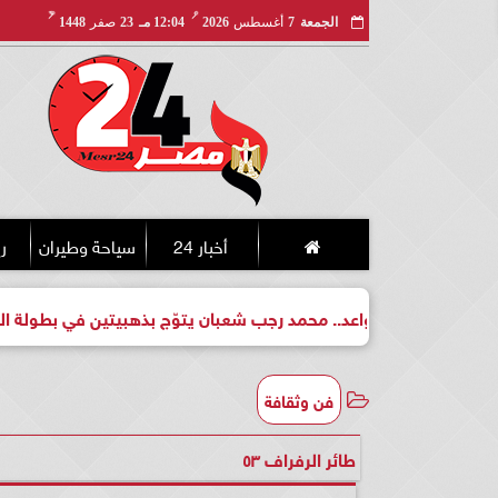
مـ
هـ
الجمعة
7
أغسطس
2026
12:04 مـ
23
صفر
1448
أخبار 24
سياحة وطيران
ري
واعد.. محمد رجب شعبان يتوّج بذهبيتين في بطولة الجمهورية للكيك 
فن وثقافة
طائر الرفراف ٥٣