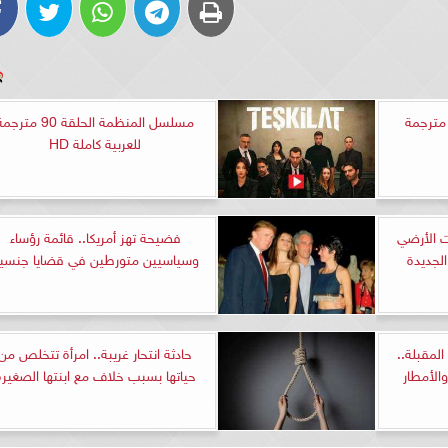
لسل القضاء الحلقة 78 مترجمة
مسلسل المنظمة الحلقة 90 مترج
للعربية كاملة HD
نت الأرضي
فضيحة تهز أمريكا.. قائمة رؤساء
الجديدة
وسياسيين متورطين في قضايا جنسي
لمقبلة..
حادثة انتحار غريبة.. امرأة تتخلص من
الأمطار
حياتها بسبب خلاف مع ابنتها الصغيرة