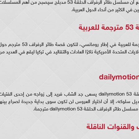
الرفراف الحلقه 53 مترجم قصة عشق، ومن المتوقع أن مسلسل طائر الرفراف الحلقة 53 مدبلج سيصبح من أهم المسلسل
 في الكثير من أنحاء الدول العربية.
ية
تدور أحداث مسلسل طائر الرفراف الحلقة 53 مترجمة للعربية في إطار رومانسي، لتكون قصة طائر الرفراف 53 مت
ات المتحدة الأمريكية ناكرًا العادات والتقاليد في تركيا ليقع في العديد من
وعلى الجانب الآخر في مسلسل طائر الرفراف الحلقة 53 dailymotion يسعى جد الشاب فريد إلى زواجه من إحدى الفتيا
ديل سلوكه، إلا أن اختيار العروس لن تكون سوى بداية جديدة لصراع بينها
فراف الحلقة 53 dailymotion مترجمة.
القنوات الناقلة