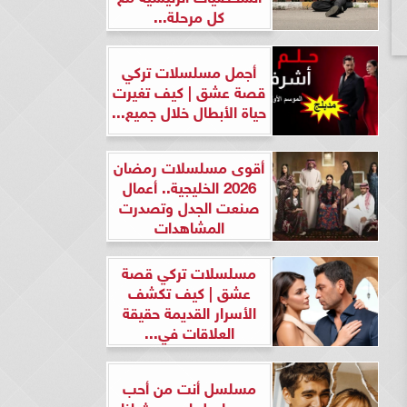
كل مرحلة...
أجمل مسلسلات تركي
قصة عشق | كيف تغيرت
حياة الأبطال خلال جميع...
أقوى مسلسلات رمضان
2026 الخليجية.. أعمال
صنعت الجدل وتصدرت
المشاهدات
مسلسلات تركي قصة
عشق | كيف تكشف
الأسرار القديمة حقيقة
العلاقات في...
مسلسل أنت من أحب
ومسلسل لن يحدث لنا