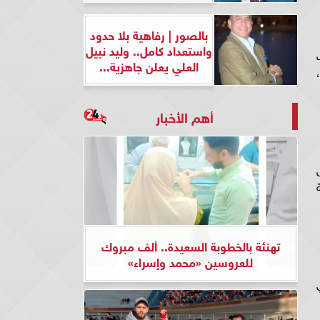
بالصور | رفاهية بلا حدود
واستعداد كامل.. وليد نبيل
ف
العلي يعلن جاهزية...
أهم الأخبار
ق
ة
تهنئة بالخطوبة السعيدة.. ألف مبروك
للعروسين «محمد وإسراء»
ي