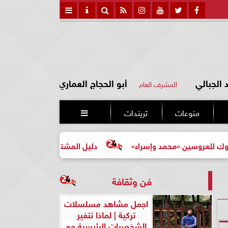
الجبالي
أبو الحجاج العماري
المشرف العام
منوعات
تريندات

حمد وإسراء»
دليل المشتري لأول مرة لاختيار مشروع عقاري 
فن وثقافة
اجمل مشاهد مسلسلات
تركية | لماذا تتغير
الشخصيات الرئيسية مع