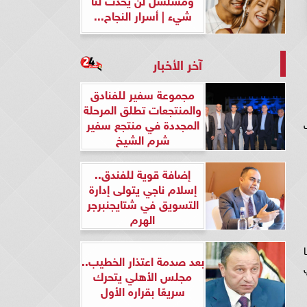
شيء | أسرار النجاح...
آخر الأخبار
مجموعة سفير للفنادق
والمنتجعات تطلق المرحلة
المجددة في منتجع سفير
شرم الشيخ
إضافة قوية للفندق..
إسلام ناجي يتولى إدارة
التسويق في شتايجنبرجر
الهرم
راما
بعد صدمة اعتذار الخطيب..
في
مجلس الأهلي يتحرك
سريعًا بقراره الأول