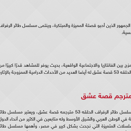
٥ إقبالًا كبيرًا من قبل الجمهور الذين أحبو قصتة المميزة والمبتكرة، وينتمى مسلسل طائر الرفرا
53 بالإيقاع السريع والمزج بين الفانتازيا والاجتماعية الواقعية، بحيث يوفر للمشاهد قدرًا كبيرًا م
التشويق والمتعة، كما يسرد مسلسل طائر الرفراف الحلقه 53 قصة عشق له أيضا العديد من الأحداث الدرامية الممزوجة بالإثار
يبحث الكثير من عشاق المسلسلات التركية على مسلسل طائر الرفراف الحلقه 53 مترجمه قصة عشق، ويعتبر مسلسل طا
لسلات متابعة في الوطن العربي والشرق الأوسط وله متابعين في الكثير من أنحاء الدول
لمسلسلات المتميزة التي نجحت بشكل كبير في مصر، وأهمها مسلسل طائر