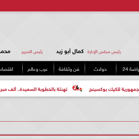
كمال أبو زيد
محمد 
رئيس مجلس الإدارة
رئيس التحرير
اضة 24
حوادث
فن وثقافة
عرب وعالم
اقتصاد
بوكسينج
تهنئة بالخطوبة السعيدة.. ألف مبروك للعروسين «م