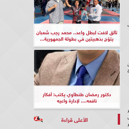
ف
تألق لافت لبطل واعد.. محمد رجب شعبان
يتوّج بذهبيتين في بطولة الجمهورية...
ن
ة
دكتور رمضان طنطاوي يكتب: أفكار
نافعه.... لإدارة واعيه
ئر
الأعلى قراءة