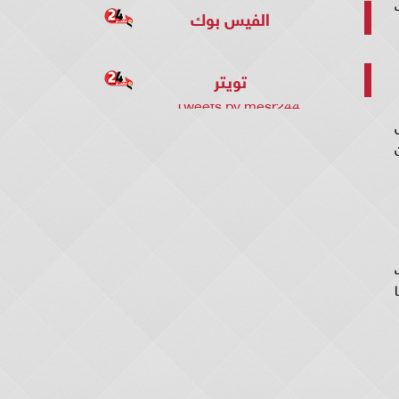
ات
الفيس بوك
تويتر
Tweets by mesr244
رجم حول
ت