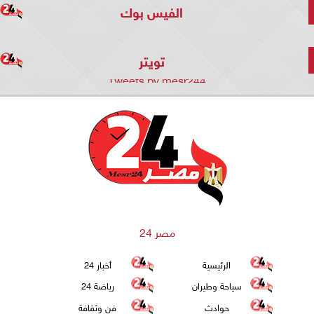
الفيس بوك
تويتر
Tweets by mesr244
مصر 24
الرئيسية
أخبار 24
سياحة وطيران
رياضة 24
حوادث
فن وثقافة