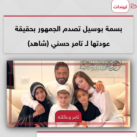
تريندات
بسمة بوسيل تصدم الجمهور بحقيقة
عودتها لـ تامر حسني (شاهد)
تامر وعائلته