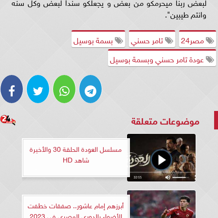
لبعض ربنا ميحرمكو من بعض و يجعلكو سندا لبعض وكل سنه
وانتم طيبين".
مصر24
تامر حسني
بسمة بوسيل
عودة تامر حسني وبسمة بوسيل
موضوعات متعلقة
مسلسل العودة الحلقة 30 والأخيرة
شاهد HD
أبرزهم إمام عاشور.. صفقات خطفت
الأضواء بالدوري المصري في 2023