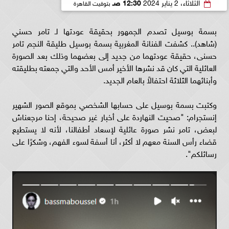
الثلاثاء، 2 يناير 2024
12:30 صـ
بتوقيت القاهرة
بسمة بوسيل تصدم الجمهور بحقيقة عودتها لـ تامر حسني
(شاهد).. كشفت الفنانة المغربية بسمة بوسيل طليقة النجم تامر
حسنى، حقيقة عودتهما من جديد إلى بعضهما وذلك بعد الصورة
العائلية التي كان قد نشرها الأخير أمس الأحد والتي جمعته بطليقته
وأبنائهما الثلاثة احتفالاً بالعام الجديد.
وكتبت بسمة بوسيل على حسابها الشخصي بموقع الصور الشهير
إنستجرام: "صحيت النهاردة على أخبار غير صحيحة، إحنا مرجعناش
لبعض، تامر نشر صورة عائلية لإسعاد أطفالنا، لأنه لا يستطيع
قضاء رأس السنة معهم لا أكثر، أنا أسفة لسوء الفهم، وشكرًا على
رسائلكم".