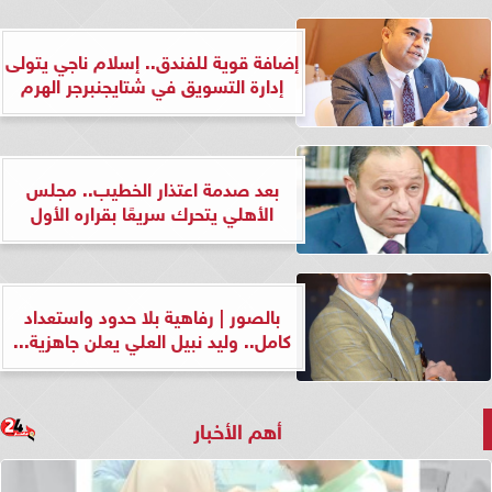
إضافة قوية للفندق.. إسلام ناجي يتولى
إدارة التسويق في شتايجنبرجر الهرم
بعد صدمة اعتذار الخطيب.. مجلس
الأهلي يتحرك سريعًا بقراره الأول
بالصور | رفاهية بلا حدود واستعداد
كامل.. وليد نبيل العلي يعلن جاهزية...
أهم الأخبار