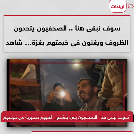
تريندات
سوف نبقى هنا .. الصحفيون يتحدون
الظروف ويغنون في خيمتهم بغزة… شاهد
"سوف نبقى هنا" الصحفيون بغزة ينشدون أغنيهم تحفيزية من خيمتهم