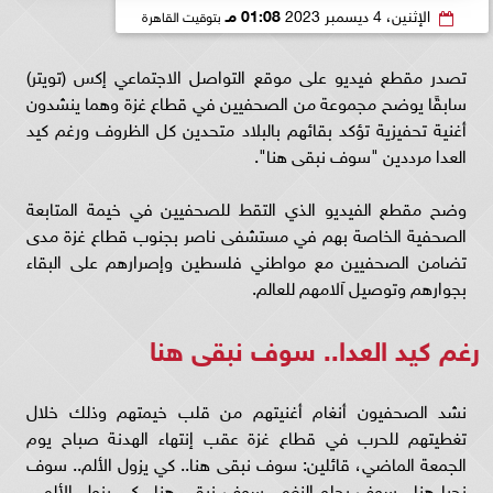
الإثنين، 4 ديسمبر 2023
01:08 مـ
بتوقيت القاهرة
تصدر مقطع فيديو على موقع التواصل الاجتماعي إكس (تويتر)
سابقًا يوضح مجموعة من الصحفيين في قطاع غزة وهما ينشدون
أغنية تحفيزية تؤكد بقائهم بالبلاد متحدين كل الظروف ورغم كيد
العدا مرددين "سوف نبقى هنا".
وضح مقطع الفيديو الذي التقط للصحفيين في خيمة المتابعة
الصحفية الخاصة بهم في مستشفى ناصر بجنوب قطاع غزة مدى
تضامن الصحفيين مع مواطني فلسطين وإصرارهم على البقاء
بجوارهم وتوصيل آلامهم للعالم.
رغم كيد العدا.. سوف نبقى هنا
نشد الصحفيون أنغام أغنيتهم من قلب خيمتهم وذلك خلال
تغطيتهم للحرب في قطاع غزة عقب إنتهاء الهدنة صباح يوم
الجمعة الماضي، قائلين: سوف نبقى هنا.. كي يزول الألم.. سوف
نحيا هنا.. سوف يحلو النغم.. سوف نبقى هنا.. كي يزول الألم ..