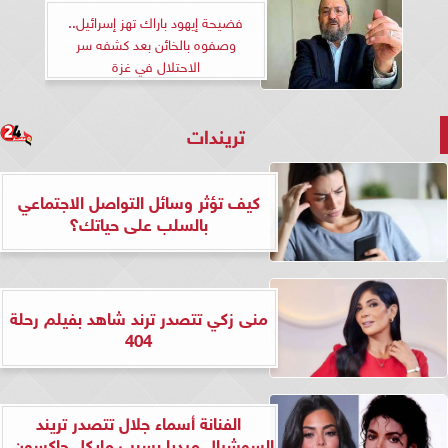
فضيحة إيهود باراك تهز إسرائيل..
وصفوه بالخائن بعد كشفه سر
الاحتلال في غزة
تريندات
كيف تؤثر وسائل التواصل الاجتماعي
بالسلب على حياتك؟
منى زكي تتصدر ترند شاهد بفيلم رحلة
404
الفنانة أسماء جلال تتصدر تريند
السوشيال ميديا بسبب مايكل جاكسون..