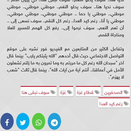
سوف نحيا هنا.. سوف يحلو النغم.. موطني موطني.. موطني
موطني.. موطني يا حما .. موطني موطني.. موطني موطني..
موطني يا أنا.. رغم كيد العدا.. رغم كل النقم.. سوف نسعى إلى ..
أن تعم النعم.. سوف نرموا إلى.. رفع كل الهمم للمسير للعلا
ومناجاة القمم.
وتفاعل الكثير من المتابعين مع الفيديو فور نشره على موقع
التواصل الاجتماعي حيث قال أحدهم "الله يثبتكم يارب" بينما قال
آخر "سبحان الله رغم كل ما مررتم به وما تمرون به ما زلتم تشعلون
الأمل في أعماقنا.. أنتم آية من آيات الله". بينما قال ثالث "شعب
لا يهزم".
الصحفيين
قطاع غزة
غزة
سوف نبقى هنا
رغم كيد العدا