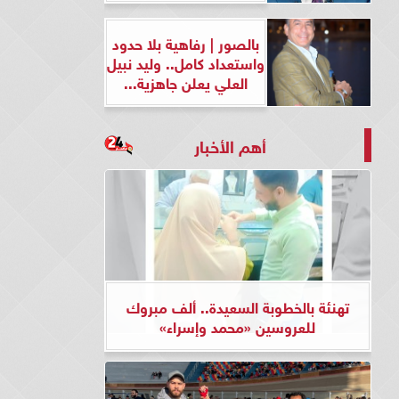
بالصور | رفاهية بلا حدود
واستعداد كامل.. وليد نبيل
العلي يعلن جاهزية...
أهم الأخبار
تهنئة بالخطوبة السعيدة.. ألف مبروك
للعروسين «محمد وإسراء»