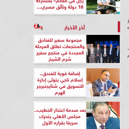
18 دولة وتألّق مصري...
آخر الأخبار
مجموعة سفير للفنادق
والمنتجعات تطلق المرحلة
جم البرازيلي روبرتو فيرمينو، مهاجم أهلى جدة، أول أهداف الدوري السعودي فى موسمه الجديد 2023 - 2024،
المجددة في منتجع سفير
شرم الشيخ
إضافة قوية للفندق..
إسلام ناجي يتولى إدارة
التسويق في شتايجنبرجر
الهرم
بعد صدمة اعتذار الخطيب..
مجلس الأهلي يتحرك
سريعًا بقراره الأول