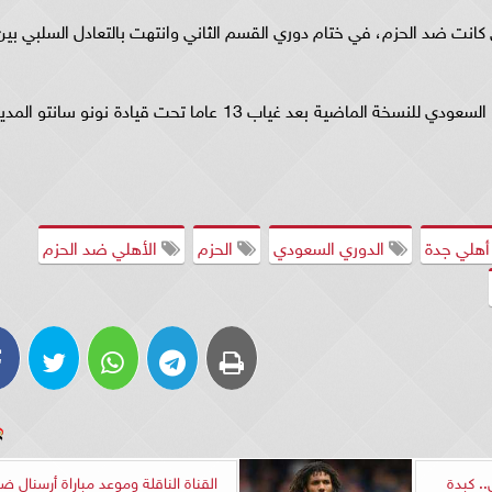
 كانت ضد الحزم، في ختام دوري القسم الثاني وانتهت بالتعادل السلبي بين
كان نادي اتحاد جدة السعودي قد توج بلقب الدوري السعودي للنسخة الماضية بعد غياب 13 عاما تحت قيادة نونو سانتو المد
هلي جدة
الدوري السعودي
الحزم
الأهلي ضد الحزم
. كبدة
القناة الناقلة وموعد مباراة أرسنال ض