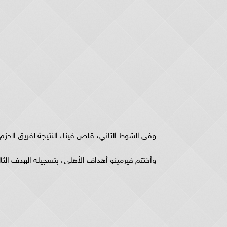
وفى الشوط الثاني، قلص فينا، النتيجة لفريق الحزم، بتسجيله ا
وأختتم فيرمينو أهداف الأهلى، بتسجيله الهدف الثالث "هاتريك"