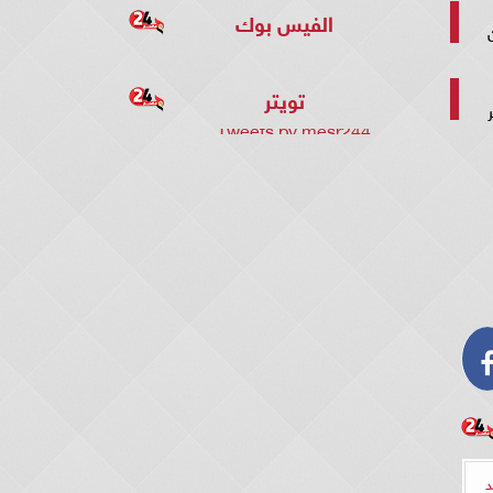
الفيس بوك
تويتر
ير
Tweets by mesr244
د