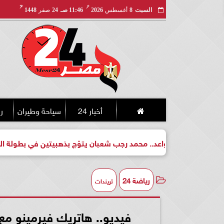
مـ
هـ
السبت
8
أغسطس
2026
11:46 صـ
24
صفر
1448
أخبار 24
سياحة وطيران
ري
ل واعد.. محمد رجب شعبان يتوّج بذهبيتين في بطولة الجمهورية للكي
رياضة 24
تريندات
فيديو.. هاتريك فيرمينو م