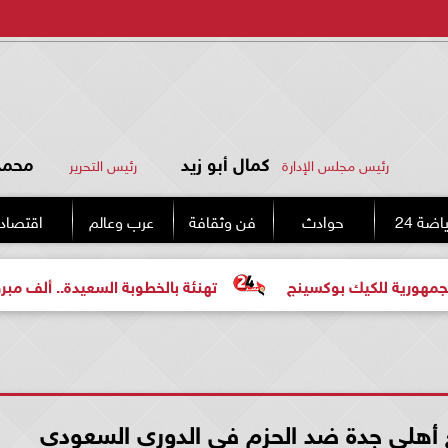
كمال أبو زيد
محمد 
رئيس مجلس الإدارة
رئيس التحرير
اضة 24
حوادث
فن وثقافة
عرب وعالم
اقتصاد
ك بوكسينج
تهنئة بالخطوبة السعيدة.. ألف مبروك للعروسين 
ع أهلي جدة ضد الحزم في الدوري السعودي