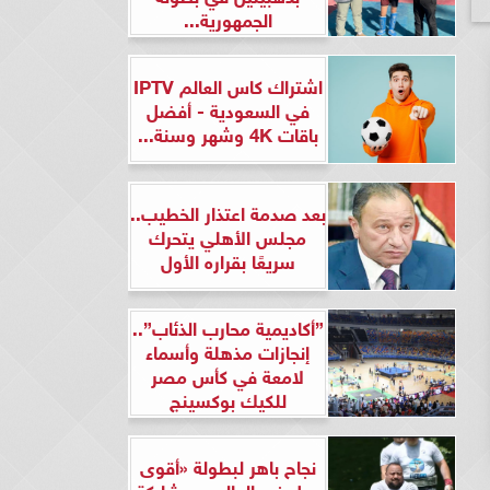
الجمهورية...
اشتراك كاس العالم IPTV
في السعودية - أفضل
باقات 4K وشهر وسنة...
بعد صدمة اعتذار الخطيب..
مجلس الأهلي يتحرك
سريعًا بقراره الأول
”أكاديمية محارب الذئاب”..
إنجازات مذهلة وأسماء
لامعة في كأس مصر
للكيك بوكسينج
نجاح باهر لبطولة «أقوى
رجل في العالم» بمشاركة