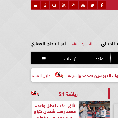
الجبالي
أبو الحجاج العماري
المشرف العام
منوعات
تريندات

«محمد وإسراء»
دليل المشتري لأول مرة لاختيار مشروع عقار
رياضة 24
تألق لافت لبطل واعد..
محمد رجب شعبان يتوّج
بذهبيتين في بطولة