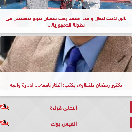
تألق لافت لبطل واعد.. محمد رجب شعبان يتوّج بذهبيتين في
بطولة الجمهورية...
دكتور رمضان طنطاوي يكتب: أفكار نافعه.... لإدارة واعيه
الأعلى قراءة
الفيس بوك