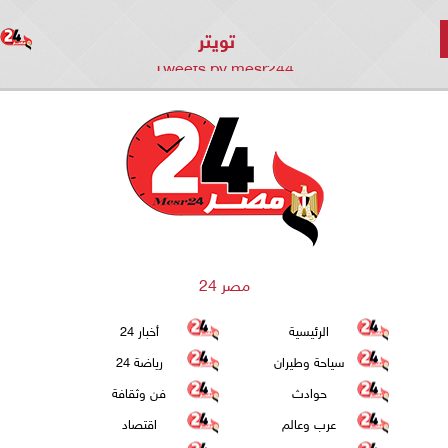
تويتر
Tweets by mesr244
مصر 24
الرئيسية
أخبار 24
سياحة وطيران
رياضة 24
حوادث
فن وثقافة
عرب وعالم
اقتصاد