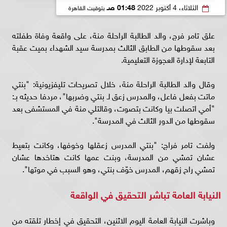
الثلاثاء، 4 أكتوبر 2022
01:48 صـ
بتوقيت القاهرة
علق تامر فرج، والد الطالبة الراحلة منة، على واقعة وفاة طفلته
بعد سقوطها من الطابق الثالث بمدرسة سيد الشهداء بميت عقبة
التابعة لإدارة العجوزة التعليمية.
وقال والد الطالبة الراحلة منة، خلال تصريحات تليفزيونية: "بنتي
ماتت بفعل فاعل، والمدرس زعق لـ بنتي وضربها"، مردفا حديثه بـ:
"أمي اتصلت بيا وكانت بتصوت، وقالتلي منة في المستشفى بعد
سقوطها من الدور الثالث في المدرسة".
ولفت تامر فراج: "بنتي المدرس زعقلها وخوفها، وكانت بتعيط
عشان تمشي من المدرسة، وبنت عمها كانت هتاخدها عشان
تمشي راح زقهم، المدرس خوّف بنتي، وهو السبب في موتها".
النيابة العامة تباشر التحقيق في الواقعة
وباشرت النيابة العامة اليوم الاثنين، التحقيق في إخطار تلقته من