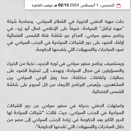
الخميس، 1 أغسطس 2024
02:13 مـ
بتوقيت القاهرة
حلت مهرة الحفني الخبيرة في القطاع السياحي، وصاحبة شركة
"مهره ترافل" للسياحة، ضيفاً على الإعلامي كمال أبو زيد، في
برنامج سفير سياحي، المذاع عبر شاشة قناة الشمس الفضائية
لإلقاء الضوء على دور الشركات السياحية في الجذب السياحي في
ضوء المبادرات والتسهيلات اللي بتقدمها الحكومة.
ويستضيف برنامج سفير سياحي في ثوبه الجديد، نخبة من الخبراء
والمسؤولين في مجال السياحة، ويهدف إلى تسليط الضوء على
جماليات وثقافات مختلفة، مما يعزز الوعي السياحي بين
المشاهدين، ويُعرض البرنامج الأربعاء من كل أسبوع على شاشة
الشمس الفضائية.
واستهلت الحفني حديثه في سفير سياحي عن دور الشركات
السياحية في الجذب السياحي، حيث قالت: “شركات السياحة لها
الدور الأكبر بعد الحكومة في زيادة الجذب السياحي إلى مصر من
خلال المبادرات والتسهيلات التي تقدمها الحكومة”.