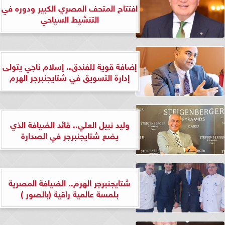
افتتاح المتحف المصري الكبير ودوره في
التنشيط السياحي
إضافة قوية للفندق.. إسلام ناجي يتولى
إدارة التسويق في شتايجنبرجر الهرم
وليد نبيل العلي.. قائد الضيافة الذي
يضع شتايجنبرجر في الصدارة
شتايجنبرجر الهرم.. الضيافة المصرية
بلمسة عالمية راقية (بالصور )