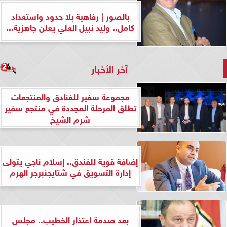
بالصور | رفاهية بلا حدود واستعداد
كامل.. وليد نبيل العلي يعلن جاهزية...
آخر الأخبار
مجموعة سفير للفنادق والمنتجعات
تطلق المرحلة المجددة في منتجع سفير
شرم الشيخ
إضافة قوية للفندق.. إسلام ناجي يتولى
إدارة التسويق في شتايجنبرجر الهرم
بعد صدمة اعتذار الخطيب.. مجلس