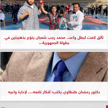
تألق لافت لبطل واعد.. محمد رجب شعبان يتوّج بذهبيتين في
بطولة الجمهورية...
دكتور رمضان طنطاوي يكتب: أفكار نافعه.... لإدارة واعيه