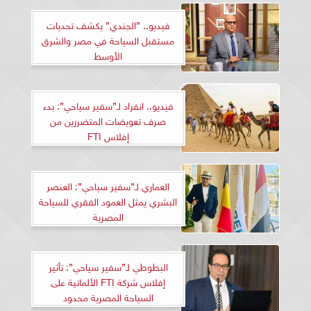
فيديو.. ”الجندي” يكشف تحديات
مستقبل السياحة في مصر والشرق
الأوسط
فيديو.. انفراد لـ”سفير سياحي”: بدء
صرف تعويضات المتضررين من
إفلاس FTI
العماري لـ”سفير سياحي”: العنصر
البشري يمثل العمود الفقري للسياحة
المصرية
البطوطي لـ”سفير سياحي”: تأثير
إفلاس شركة FTI الألمانية على
السياحة المصرية محدود