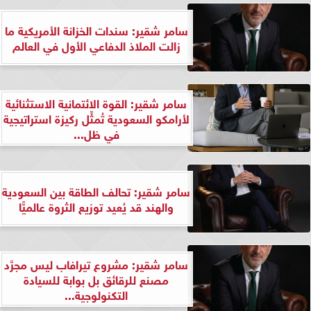
سامر شقير: سندات الخزانة الأمريكية ما
زالت الملاذ الدفاعي الأول في العالم
سامر شقير: القوة الائتمانية الاستثنائية
لأرامكو السعودية تُمثِّل ركيزة استراتيجية
في ظل...
سامر شقير: تحالف الطاقة بين السعودية
والهند قد يُعيد توزيع الثروة عالميًّا
سامر شقير: مشروع تيرافاب ليس مجرَّد
مصنع للرقائق بل بوابة للسيادة
التكنولوجية...