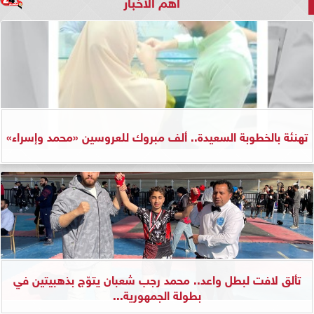
أهم الأخبار
تهنئة بالخطوبة السعيدة.. ألف مبروك للعروسين «محمد وإسراء»
تألق لافت لبطل واعد.. محمد رجب شعبان يتوّج بذهبيتين في
بطولة الجمهورية...