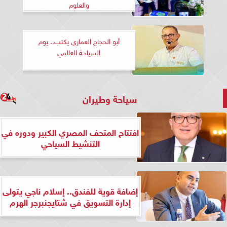
والعلوم
أبو الحجاج العماري يكتب.. يوم
السياحة العالمي
سياحة وطيران
افتتاح المتحف المصري الكبير ودوره في
التنشيط السياحي
إضافة قوية للفندق.. إسلام ناجي يتولى
إدارة التسويق في شتايجنبرجر الهرم