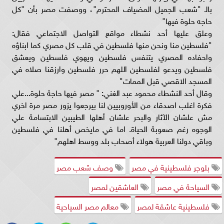
بالـ "شعب الجميل المضياف المحترم"، ووصفت مصر بأن "كل
حاجه حلوة فيها"
وعلق عليها أحد نشطاء مواقع التواصل الاجتماعي فقال:
"فلسطين منا ونحن منها فلسطين في قلب كل مصري كما ابناؤه
واحفاده المصري يتنفس فلسطين ويهوي فلسطين ويعشق
فلسطين ويدعو لفلسطين اللهم حرر فلسطين وارزقنا صلاه في
المسجد الاقصي قبل الممات"
وقال أحد النشطاء محمود عبد الغني: " مصر فيها حاجة حلوة...علي
فكرة اغلب اصدقاء من الأوروبيين لنا بيرجعوا يزور مصر مرة اخري
مش علشان الآثار والبحر علشان أهلها الطيبين الابتسامة علي
الوجوه رغم صعوبة الحياة. اما في مايخص أهلنا في فلسطين
وباقي دولنا العربية هولاء أصحاب بلد ووسط اهلهم"
بلوجر فلسطينية في مصر
وصف شعب مصر
السياحة في مصر
العاشقين لمصر
فلسطينية عاشقة لمصر
معالم مصر السياحية