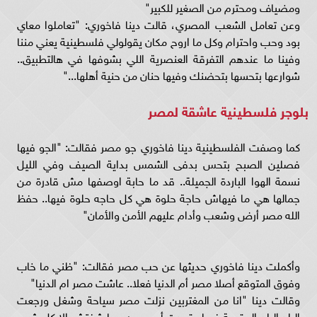
ومضياف ومحترم من الصغير للكبير"
وعن تعامل الشعب المصري، قالت دينا فاخوري: "تعاملوا معاي
بود وحب واحترام وكل ما اروح مكان يقولولي فلسطينية يعني مننا
وفينا ما عندهم التفرقة العنصرية اللي بشوفها في هالتطبيق..
شوارعها بتحسها بتحضنك وفيها حنان من حنية أهلها..."
بلوجر فلسطينية عاشقة لمصر
كما وصفت الفلسطينية دينا فاخوري جو مصر فقالت: "الجو فيها
فصلين الصبح بتحس بدفى الشمس بداية الصيف وفي الليل
نسمة الهوا الباردة الجميلة.. قد ما حابة اوصفها مش قادرة من
جمالها هي ما فيهاش حاجة حلوة هي كل حاجه حلوة فيها.. حفظ
الله مصر أرض وشعب وأدام عليهم الأمن والأمان"
وأكملت دينا فاخوري حديثها عن حب مصر فقالت: "ظني ما خاب
وفوق المتوقع أصلا مصر أم الدنيا فعلا.. عاشت مصر ام الدنيا"
وقالت دينا "انا من المغتربين نزلت مصر سياحة وشغل ورجعت
البلد البلد المقيمة فيها، قعدت أسبوعين وما شفتش الا كل شيء