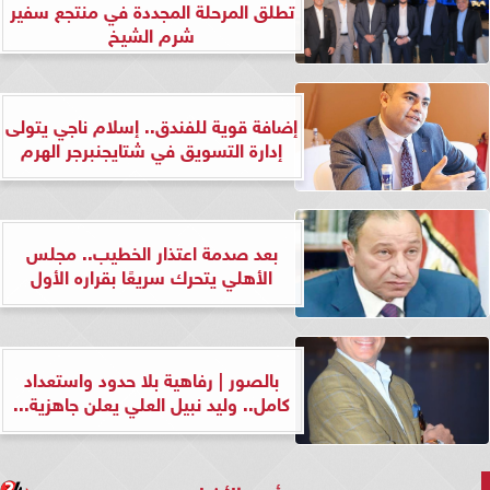
تطلق المرحلة المجددة في منتجع سفير
شرم الشيخ
إضافة قوية للفندق.. إسلام ناجي يتولى
إدارة التسويق في شتايجنبرجر الهرم
بعد صدمة اعتذار الخطيب.. مجلس
الأهلي يتحرك سريعًا بقراره الأول
بالصور | رفاهية بلا حدود واستعداد
كامل.. وليد نبيل العلي يعلن جاهزية...