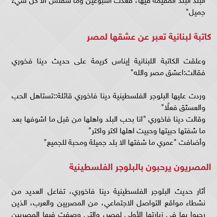
جميل"
كاتبة لبنانية تعبر عن عشقها لمصر
وعلقت الكاتبة اللبنانية إيناس كريمة على حديث دينا فخوري
فقالت:اعشق مصر والله"
وردت عليها البلوجر الفلسطينية دينا فاخوري قائلة::تستاهل الحب
والعسثق فعلًا"
وقالت دينا فاخوري "انا بحب البلد واهلها من قبل ما اشوفها بعد
ما شفتها حبيتها وحبيت اهلها اكتر واكتر"
وأضافت "عمري ما شفتها الا بلد جميلة ومحبة للجميع"
المصريون يرحبون بالبلوجر الفلسطينية
أثار حديث البلوجر الفلسطينية دينا فاخوري، تفاعل العديد من
نشطاء مواقع التواصل الاجتماعي، من المصريين والعرب، الذين
رحبوا بها في زيارتها الأولى لمصر، والتي وصفت فيها المصريين