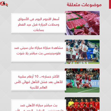
موضوعات متعلقة
أسعار اللحوم اليوم في الأسواق
ومحلات الجزارة قبل عيد الفطر
بساعات
مشاهدة مباراة مباراة مان سيتي ضد
فلومينينسي بث مباشر يلا شوت
الأكثر خسارة».. 10 أرقام سلبية
للأهلي بعد فشل التأهل لنهائي كأس
العالم للأندية
بث مباشر مباراة الأهلي ضد
فليومينينسي البرازيلي اليوم في كأس