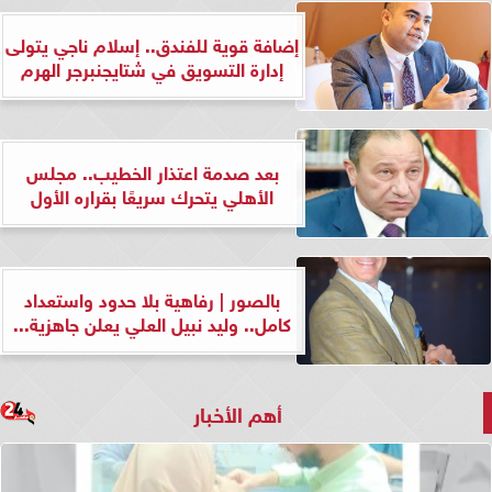
إضافة قوية للفندق.. إسلام ناجي يتولى
إدارة التسويق في شتايجنبرجر الهرم
بعد صدمة اعتذار الخطيب.. مجلس
الأهلي يتحرك سريعًا بقراره الأول
بالصور | رفاهية بلا حدود واستعداد
كامل.. وليد نبيل العلي يعلن جاهزية...
أهم الأخبار