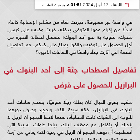
الأربعاء، 17 أبريل 2024
01:51 مـ
بتوقيت القاهرة
في واقعة غير مسبوقة، تجردت فتاة من مشاعر الإنسانية كافة،
فبدلًا من إكرام عمها المتوفي بدفنه، قررت وضعه على كرسي
متحرك، لتتوجه به نحو أحد البنوك؛ لتستغل لحظاته الأخيرة من
أجل الحصول على توقيعه والفوز بمبلغ مالي ضخم.. فما تفاصيل
القصة التي أثارت جدلًا واسعًا في الساعات الأخيرة؟
تفاصيل اصطحاب جثة إلى أحد البنوك في
البرازيل للحصول على قرض
مشهد يفوق الخيال كان بطله رجلًا متوفيًا، يقتحم ساحات أحد
البنوك في البرازيل، رفقة سيدة بالغة، وبمجرد وصول دورهما
للتوجه إلى الشباك كانت المفاجأة، بعدما لاحظ الجميع أن الرجل لا
يتحرك أو يتفاعل مع موظف البنك، بينما حاولت السيدة التي
اصطحبته أن توهم الجميع أن الرجل في وعيه لكنه يعاني من أزمة
صحية، تفقده القدرة على التفاعل.