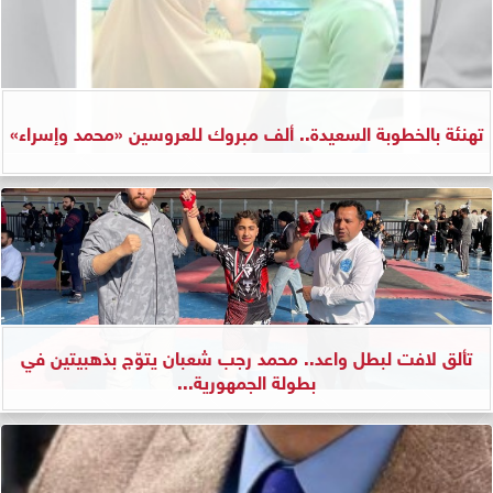
تهنئة بالخطوبة السعيدة.. ألف مبروك للعروسين «محمد وإسراء»
تألق لافت لبطل واعد.. محمد رجب شعبان يتوّج بذهبيتين في
بطولة الجمهورية...