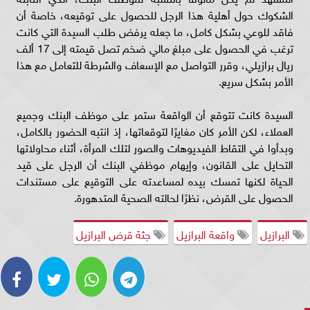
الشكوك حول أهلية هذا الرجل للحصول على توقيعه، خاصة أن
فاقد للوعي بشكل كامل، ما جعله يرفض طلب السيدة التي كانت
ترغب في الحصول على مبلغ مالي ضخم تصل قيمته إلى 17 ألف
ريال برازيلي، وقرر التواصل مع الإسعاف والشرطة للتعامل مع هذا
الأمر بشكل سريع.
السيدة كانت تتوقع أن الواقعة ستمر على موظف البنك وجميع
العملاء، لكن الأمر كان مغايرًا لتوقعاتها، إذ انتبه الحضور بالكامل،
وبدأوا في التقاط الفيديوهات والصور لتلك المرأة، أثناء محاولاتها
التحايل على القانون، وإيهام موظفي البنك أن الرجل على قيد
الحياة لكنها تمسك بيده لمساعدته على التوقيع على مستندات
الحصول على القرض، نظرًا لحالته الصحية المتدهورة.
البرازيل
واقعة البرازيل
جثة قرض البرازيل