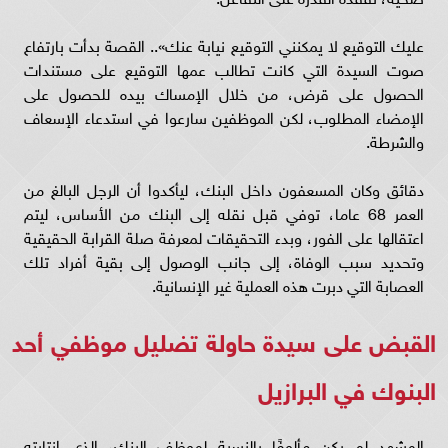
عليك التوقيع لا يمكنني التوقيع نيابة عنك».. القصة بدأت بارتفاع
صوت السيدة التي كانت تطالب عمها التوقيع على مستندات
الحصول على قرض، من خلال الإمساك بيده للحصول على
الإمضاء المطلوب، لكن الموظفين سارعوا في استدعاء الإسعاف
والشرطة.
دقائق وكان المسعفون داخل البنك، ليأكدوا أن الرجل البالغ من
العمر 68 عاما، توفي قبل نقله إلى البنك من الأساس، ليتم
اعتقالها على الفور، وبدء التحقيقات لمعرفة صلة القرابة الحقيقية
وتحديد سبب الوفاة، إلى جانب الوصول إلى بقية أفراد تلك
العصابة التي دبرت هذه العملية غير الإنسانية.
القبض على سيدة حاولة تضليل موظفي أحد
البنوك في البرازيل
المشهد لم يكن مألوفًا بالنسبة لموظف البنك، الذي انتابته