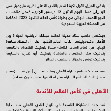
يلاقي الفريق الأول لكرة القدم بالنادي الأهلي نظيره فليومينينسي
البرازيلي مساء اليوم الإثنين 18 ديسمبر الجاري، ضمن منافسات
الدور النصف النهائي من بطولة كأس العالم للأندية 2023 المقامة
في المملكة العربية السعودية.
ويحتضن ملعب ستاد مدينة الملك عبدالله الرياضية المباراة بين
الأهلي وفلومينينسي بكأس العالم للأندية، على أن تنطلق صافرة
البداية في تمام الساعة الثامنة مساءً بتوقيت القاهرة، والتاسعة
بتوقيت مكة المكرمة، والعاشرة بتوقيت أبو ظبي، والسابعة
بتوقيت تونس والجزائر والمغرب والجزائر.
مشاهدة بث مباشر مباراة الأهلي وفلومينينسي | من هنــــا - (سيتم
تفعيل البث المباشر للمباراة قبل انطلاقها مباشرة دون تقطيع).
الأهلي في كأس العالم للأندية
تعد هذه المشاركة التاسعة في تاريخ النادي الأهلي منذ بداية
المشاركة في المونديال، وصاحب ثاني أكثر الأندية مشاركة بعد