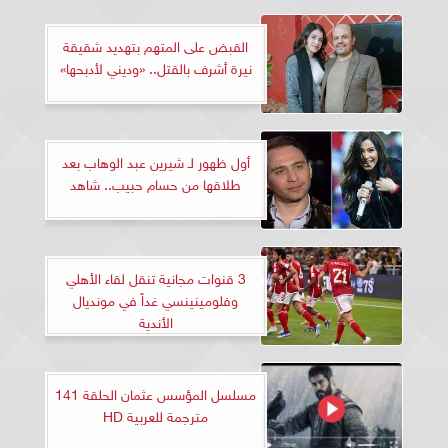
القبض على المتهم بتهديد شقيقة
نيرة أشرف بالقتل.. «وديني لأدبحها»
أول ظهور لـ شيرين عبد الوهاب بعد
طلاقها من حسام حبيب.. شاهد
3 قنوات مجانية تنقل لقاء الأهلي
وفلومينينسي غداً في مونديال
الأندية
مسلسل المؤسس عثمان الحلقة 141
مترجمة للعربية HD