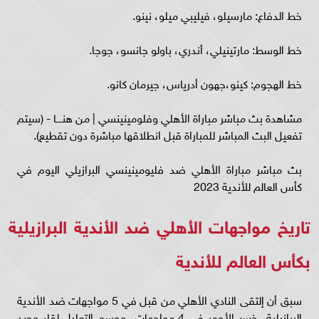
خط الدفاع: مارسيلو، فيليبي ميلو، نينو.
خط الوسط: مارتينيلي، أندري، باولو جانسو، جوجا.
خط الهجوم: كينو،جهون أدرياس، جيرمان كانو.
مشاهدة بث مباشر مباراة الأهلي وفلومينينسي | من هنــــا - (سيتم
تفعيل البث المباشر للمباراة قبل انطلاقها مباشرة دون تقطيع).
بث مباشر مباراة الأهلي ضد فليومينينسي البرازيلي اليوم في
كأس العالم للأندية 2023
تاريخ مواجهات الأهلي ضد الأندية البرازيلية
بكأس العالم للأندية
سبق أن إلتقى النادي الأهلي من قبل في 5 مواجهات ضد الأندية
البرازيلية، خسر الأحمر في 4 مواجهات، وحسم التعادل لقاء وحيد