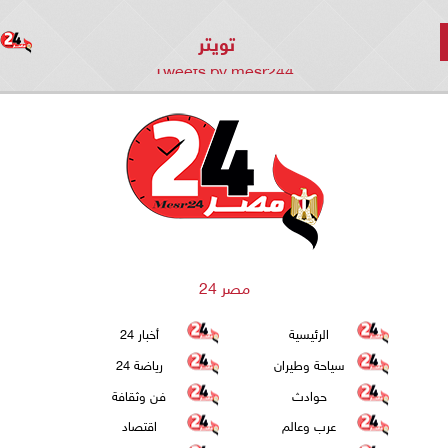
تويتر
Tweets by mesr244
مصر 24
الرئيسية
أخبار 24
سياحة وطيران
رياضة 24
حوادث
فن وثقافة
عرب وعالم
اقتصاد