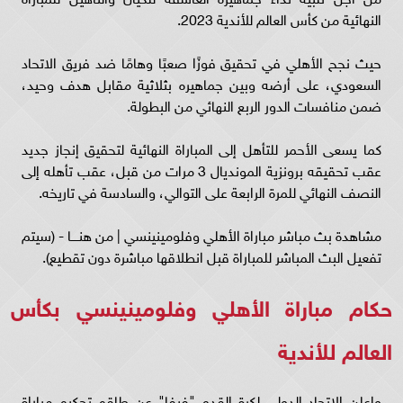
النهائية من كأس العالم للأندية 2023.
حيث نجح الأهلي في تحقيق فوزًا صعبًا وهامًا ضد فريق الاتحاد
السعودي، على أرضه وبين جماهيره بثلاثية مقابل هدف وحيد،
ضمن منافسات الدور الربع النهائي من البطولة.
كما يسعى الأحمر للتأهل إلى المباراة النهائية لتحقيق إنجاز جديد
عقب تحقيقه برونزية المونديال 3 مرات من قبل، عقب تأهله إلى
النصف النهائي للمرة الرابعة على التوالي، والسادسة في تاريخه.
مشاهدة بث مباشر مباراة الأهلي وفلومينينسي | من هنــــا - (سيتم
تفعيل البث المباشر للمباراة قبل انطلاقها مباشرة دون تقطيع).
حكام مباراة الأهلي وفلومينينسي بكأس
العالم للأندية
واعلن الاتحاد الدولي لكرة القدم "فيفا" عن طاقم تحكيم مباراة