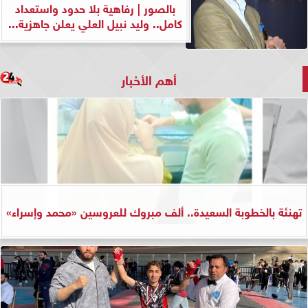
بالصور | رفاهية بلا حدود واستعداد
كامل.. وليد نبيل العلي يعلن جاهزية...
أهم الأخبار
تهنئة بالخطوبة السعيدة.. ألف مبروك للعروسين «محمد وإسراء»