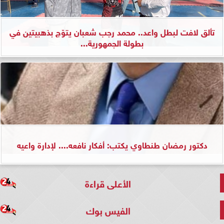
تألق لافت لبطل واعد.. محمد رجب شعبان يتوّج بذهبيتين في
بطولة الجمهورية...
دكتور رمضان طنطاوي يكتب: أفكار نافعه.... لإدارة واعيه
الأعلى قراءة
الفيس بوك