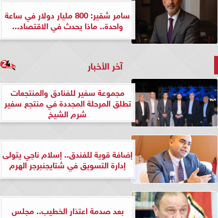
سامر شقير: 800 مليار دولار في ساعة
واحدة.. ماذا يحدث في الاقتصاد...
آخر الأخبار
مجموعة سفير للفنادق والمنتجعات
تطلق المرحلة المجددة في منتجع سفير
شرم الشيخ
إضافة قوية للفندق.. إسلام ناجي يتولى
إدارة التسويق في شتايجنبرجر الهرم
بعد صدمة اعتذار الخطيب.. مجلس