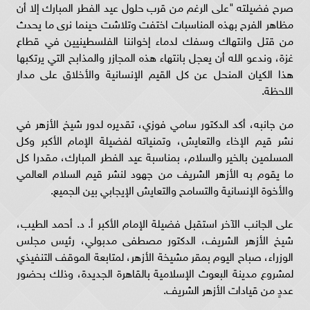
صرح فضيلته "على الرغم من قرب حلول عيد الفطر المبارك إلا أن
مظاهر الفرح بهذه المناسبات اختفت وتلاشت حينما نرى ما يحدث
من قتل وانتهاك وسفك لدماء إخواننا الفلسطينيين في قطاع
غزة، وندعو الله أن يعجل بانتهاء هذه المجازر والمذابح التي يرتكبها
هذا الكيان المنحل عن كل القيم الإنسانية والأخلاق على مدار
اللحظة.
من جانبه، أكد الدكتور سامي فوزي، تقديره لدور شيخ الأزهر في
نشر قيم الإخاء والتعايش، وتمنياته لفضيلة الإمام الأكبر وكل
المسلمين بالخير والسلام، بمناسبة عيد الفطر المبارك، مقدرا كل
ما يقوم به الأزهر الشريف من جهود لنشر قيم السلام العالمي
والأخوة الإنسانية والتسامح والتعايش الإيجابي بين الجميع.
على الجانب الآخر استقبل فضيلة الإمام الأكبر أ. د. أحمد الطيب،
شيخ الأزهر الشريف، الدكتور مصطفى مدبولي، رئيس مجلس
الوزراء، صباح اليوم بمقر مشيخة الأزهر، لمتابعة الموقف التنفيذي
لمشروع مدينة البعوث الإسلامية بالقاهرة الجديدة، وذلك بحضور
عددٍ من قيادات الأزهر الشريف.