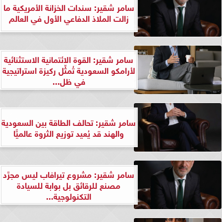
سامر شقير: سندات الخزانة الأمريكية ما
زالت الملاذ الدفاعي الأول في العالم
سامر شقير: القوة الائتمانية الاستثنائية
لأرامكو السعودية تُمثِّل ركيزة استراتيجية
في ظل...
سامر شقير: تحالف الطاقة بين السعودية
والهند قد يُعيد توزيع الثروة عالميًّا
سامر شقير: مشروع تيرافاب ليس مجرَّد
مصنع للرقائق بل بوابة للسيادة
التكنولوجية...