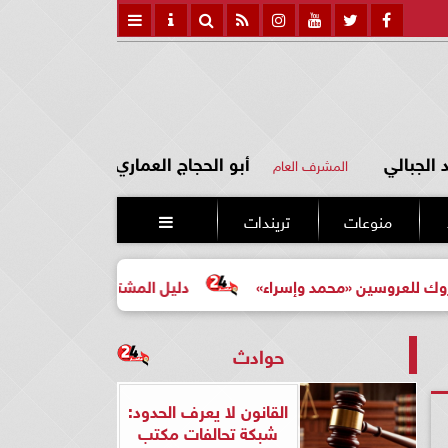
الجبالي
أبو الحجاج العماري
المشرف العام
منوعات
تريندات

ين «محمد وإسراء»
دليل المشتري لأول مرة لاختيار مشروع ع
حوادث
القانون لا يعرف الحدود:
شبكة تحالفات مكتب