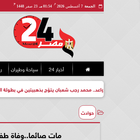
مـ
هـ
الجمعة
7
أغسطس
2026
01:54 مـ
23
صفر
1448
أخبار 24
سياحة وطيران
ري
لبطل واعد.. محمد رجب شعبان يتوّج بذهبيتين في بطولة الجمهورية ل
حوادث
مات صائما..وفاة طفل 