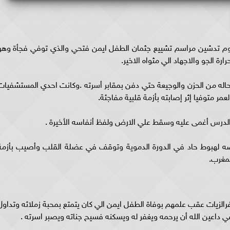
يوم تدشين مراسم تشييع جثمان الطفل ايمن فتحي والذي توفي فجأة وهو
 الجو والاجهاد الي مثواه الاخير.
حاله من الحزن والوجيعة حتي دفن بمقابر أسرته .وكانت احدي المستشفيات
مر متوفيا إثر إصابته بأزمة قلبية مفاجئة.
الدرس أغمى عليه وسقط علي الارض ولفظ أنفاسه الأخيرة .
عرضه لهبوط حاد في الدورة الدموية وتوقف في عضلة القلب وأصيب بأزمة
لمغرب.
الزيات عقب علمهم بوفاة الطفل ايمن الي كان يتمتع بمحبة زملائه وتداول
ي داعين الله أن يرحمه ويغفر له ويسكنه فسيح جناته ويصبر اسرته .