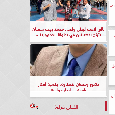
بته
تألق لافت لبطل واعد.. محمد رجب شعبان
يتوّج بذهبيتين في بطولة الجمهورية...
ل
دكتور رمضان طنطاوي يكتب: أفكار
نافعه.... لإدارة واعيه
ئل
الأعلى قراءة