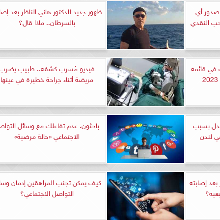
صدور أي
ظهور جديد للدكتور هاني الناظر بعد إصا
ب النقدي
بالسرطان.. ماذا قال؟
 في قائمة
فيديو مُسرب كشفه.. طبيب يضرب
مريضة أثناء جراحة خطيرة في عينها
جدل بسبب
باحثون: عدم تفاعلك مع وسائل التواص
ي لندن
الاجتماعي «حالة مرضية»
بعد إصابته
كيف يمكن تجنب المراهقين إدمان وسا
بعيه؟
التواصل الاجتماعي؟