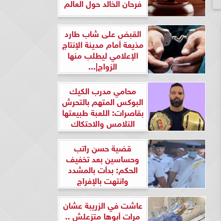
فرحان الخالد حول العالم
القبض على شاب طارد
مذيعة أمام مدينة الإنتاج
الإعلامي ليطلب منها
الزواج|...
محامي مدرب الكيك
البوكس المتهم بالتحرش
بقاصرات: اللعبة طبيعتها
التلامس والاحتكاك
قضية حسن راتب
وحساسين بعد تخفيف
الحكم: بدأت بالمشدد
وانتهت بالإفراج
عاشت في الزريبة عشان
مرات أبوها متزعلش ..