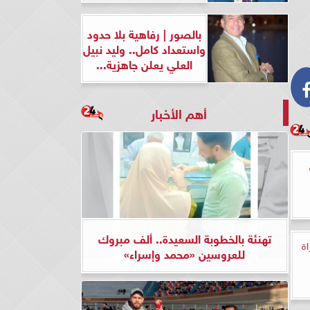
بالصور | رفاهية بلا حدود
واستعداد كامل.. وليد نبيل
العلي يعلن جاهزية...
أهم الأخبار
تهنئة بالخطوبة السعيدة.. ألف مبروك
ة
للعروسين «محمد وإسراء»