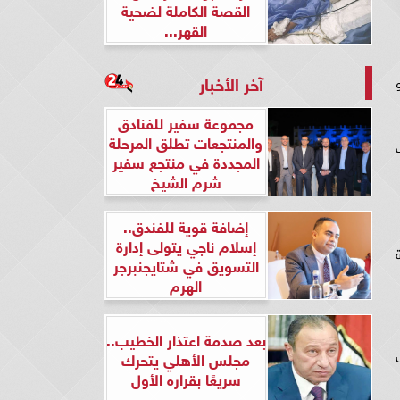
القصة الكاملة لضحية
القهر...
آخر الأخبار
مجموعة سفير للفنادق
والمنتجعات تطلق المرحلة
المجددة في منتجع سفير
شرم الشيخ
إضافة قوية للفندق..
إسلام ناجي يتولى إدارة
التسويق في شتايجنبرجر
الهرم
بعد صدمة اعتذار الخطيب..
مجلس الأهلي يتحرك
سريعًا بقراره الأول