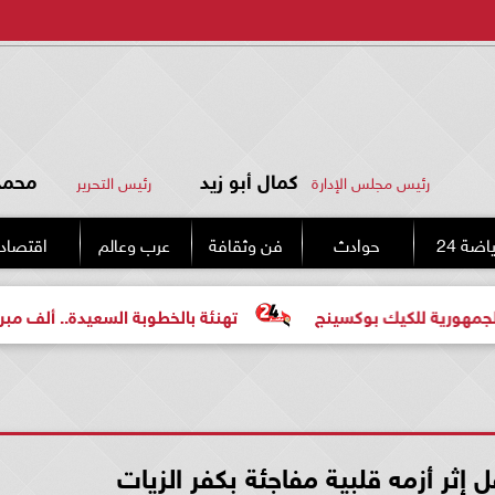
كمال أبو زيد
محمد 
رئيس مجلس الإدارة
رئيس التحرير
اضة 24
حوادث
فن وثقافة
عرب وعالم
اقتصاد
لكيك بوكسينج
تهنئة بالخطوبة السعيدة.. ألف مبروك للعروس
إثر أزمه قلبية مفاجئة بكفر الزيات