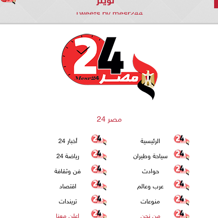
Tweets by mesr244
مصر 24
الرئيسية
أخبار 24
سياحة وطيران
رياضة 24
حوادث
فن وثقافة
عرب وعالم
اقتصاد
منوعات
تريندات
من نحن
اعلن معنا