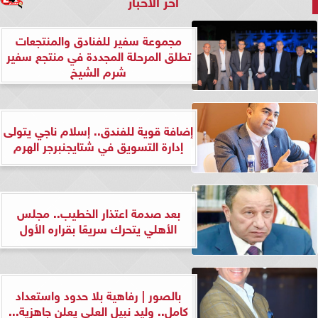
آخر الأخبار
مجموعة سفير للفنادق والمنتجعات
تطلق المرحلة المجددة في منتجع سفير
شرم الشيخ
إضافة قوية للفندق.. إسلام ناجي يتولى
إدارة التسويق في شتايجنبرجر الهرم
بعد صدمة اعتذار الخطيب.. مجلس
الأهلي يتحرك سريعًا بقراره الأول
بالصور | رفاهية بلا حدود واستعداد
كامل.. وليد نبيل العلي يعلن جاهزية...