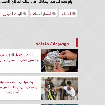
بلغ سعر الدرهم الإماراتي في البنك المركزي المصري نحو 8.39 جنيه للشراء، و8.42 جن
العملات
اسعار العملات
البنك المركزى 
موضوعات متعلقة
الأخضر يواصل الانهيار في 
والسوق السوداء.. سعر الدولار ا
بث مباشر، مشاهدة مباراة ا
ونافباخور في د
أبطال آسيا