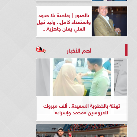
بالصور | رفاهية بلا حدود
واستعداد كامل.. وليد نبيل
العلي يعلن جاهزية...
أهم الأخبار
تهنئة بالخطوبة السعيدة.. ألف مبروك
للعروسين «محمد وإسراء»