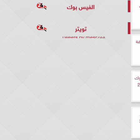
الفيس بوك
تويتر
Tweets by mesr244
فة
وك