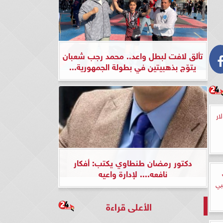
تألق لافت لبطل واعد.. محمد رجب شعبان
يتوّج بذهبيتين في بطولة الجمهورية...
ار
دكتور رمضان طنطاوي يكتب: أفكار
نافعه.... لإدارة واعيه
بي
الأعلى قراءة