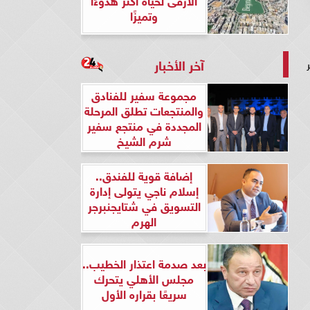
وتميزًا
آخر الأخبار
الإثنين 26 فبراير
مجموعة سفير للفنادق
والمنتجعات تطلق المرحلة
المجددة في منتجع سفير
شرم الشيخ
إضافة قوية للفندق..
إسلام ناجي يتولى إدارة
التسويق في شتايجنبرجر
الهرم
بعد صدمة اعتذار الخطيب..
مجلس الأهلي يتحرك
سريعًا بقراره الأول