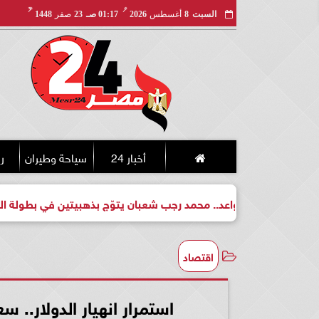
مـ
هـ
السبت
8
أغسطس
2026
01:17 صـ
23
صفر
1448
أخبار 24
سياحة وطيران
ري
بطل واعد.. محمد رجب شعبان يتوّج بذهبيتين في بطولة الجمهورية للك
اقتصاد
استمرار انهيار الدولار.. سع