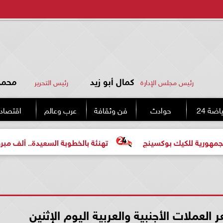
كمال أبو زيد
محمد 
رئيس مجلس الإدارة
رئيس التحرير
اضة 24
حوادث
فن وثقافة
عرب وعالم
اقتصاد
يك بوكسينج
تهنئة بالخطوبة السعيدة.. ألف مبروك للعروسين
ر العملات الأجنبية والعربية اليوم الإثنين