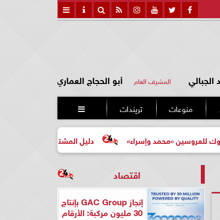
الجبالي
أبو الحجاج العماري
المشرف العام
منوعات
تريندات

 «محمد وإسراء»
دليل المشتري لأول مرة لاختيار مشروع عقا
اقتصاد
إنجاز GAC Group بإنتاج
30 مليون مركبة: الأرقام