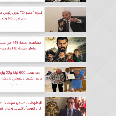
أسرة ”مصر24” تعزي رئ
علم في وفاة والده
مشاهدة الحلقة 9
عثمان بجودة HD مترجمة للعربية
بعد قضاء 600
خاص لقبطان بلجيكي وزوجته في
بلازا”
البطوطي لـ «سفير سياحي»: «تب
كان كابوساً وانتهى.. والوزير 