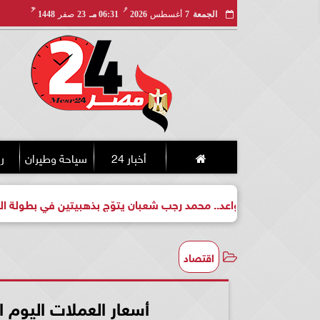
مـ
هـ
الجمعة
7
أغسطس
2026
06:31 مـ
23
صفر
1448
أخبار 24
سياحة وطيران
ري
بطل واعد.. محمد رجب شعبان يتوّج بذهبيتين في بطولة الجمهورية لل
اقتصاد
أسعار العملات اليوم السب