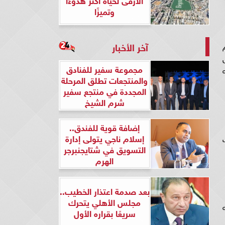
وتميزًا
آخر الأخبار
ام
لريال
مجموعة سفير للفنادق
 للشراء، و100.30 جنيه
والمنتجعات تطلق المرحلة
المجددة في منتجع سفير
شرم الشيخ
إضافة قوية للفندق..
إسلام ناجي يتولى إدارة
التسويق في شتايجنبرجر
الهرم
بعد صدمة اعتذار الخطيب..
مجلس الأهلي يتحرك
 عند سعر 30.75 جنيه
سريعًا بقراره الأول