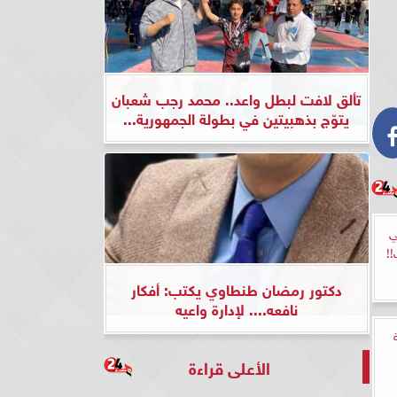
تألق لافت لبطل واعد.. محمد رجب شعبان
يتوّج بذهبيتين في بطولة الجمهورية...
ي
!!
دكتور رمضان طنطاوي يكتب: أفكار
نافعه.... لإدارة واعيه
الأعلى قراءة