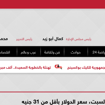
كمال أبو زيد
محمد 
رئيس مجلس الإدارة
رئيس التحرير
اضة 24
حوادث
فن وثقافة
عرب وعالم
اقتصاد
كيك بوكسينج
تهنئة بالخطوبة السعيدة.. ألف مبروك للعروسي
ت، سعر الدولار بأقل من 31 جنيه