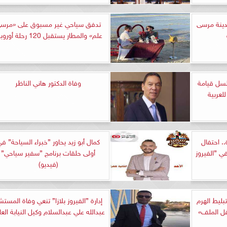
يس مدينة مرسى
تدفق سياحي غير مسبوق على «مرس
علم» والمطار يستقبل 120 رحلة أوروبية
14 من مسلسل قيامة
وفاة الدكتور هاني الناظر
 ليلة و22 زيارة.. احتفال
كمال أبو زيد يحاور ”خبراء السياحة” ف
 ”الفيروز
أولى حلقات برنامج ”سفير سياحي”
(فيديو)
ليط الهرم
إدارة ”الفيروز بلازا” تنعي وفاة المستش
قفل الملف»
عبدالله علي عبدالسلام وكيل النيابة العا