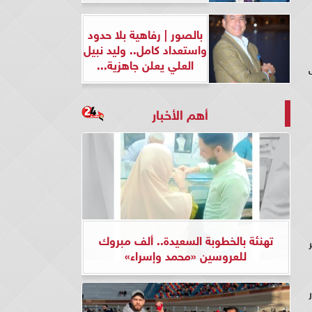
بالصور | رفاهية بلا حدود
واستعداد كامل.. وليد نبيل
العلي يعلن جاهزية...
نك
أهم الأخبار
تهنئة بالخطوبة السعيدة.. ألف مبروك
للعروسين «محمد وإسراء»