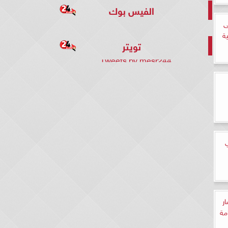
الفيس بوك
ى
تويتر
Tweets by mesr244
ي
ار
مة