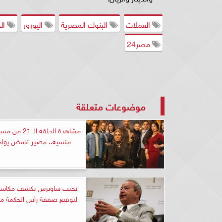
العملات
البنوك المصرية
اليورور
الج
مصر24
موضوعات متعلقة
مشاهدة الحلقة ال
منسية.. مصير غامض يواج
نجيب ساويرس يكشف مكاسب 
لتوقيع صفقة رأس الحكمة مع 