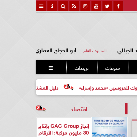
الجبالي
أبو الحجاج العماري
المشرف العام
منوعات
تريندات

ن «محمد وإسراء»
دليل المشتري لأول مرة لاختيار مشروع عق
اقتصاد
إنجاز GAC Group بإنتاج
30 مليون مركبة: الأرقام