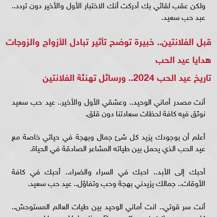
ولكن عقب لقائي بك أدركت أنك الاختبار الأول والأخير دون تردد..
عبد حب سعيد.
قبل الفلانتين.. خبيرة توضح تأثير تبادل الأزواج والزوجات
هدايا عيد الحب
تاريخ عيد الحب 2024.. ورسائل تهنئة الفلانتين
أنت مصدر أماني الوحيد.. وعشقي الأول والأخير.. عيد حب سعيد
نوثق فيه كافة لحظات سعادتنا دون قلق.
أعلم أن بوجودك يزيد كل شئ جمال وبهجة في حياتي خاصة مع
عيد الحب الذي يحمل بين طياته المشاعر الصادقة في الحياة.
أحبك إلى الأبد.. احبك في السراء والضراء.. أحبك في كافة
الأوقات.. جمالك يزيدني بهجة وحب وتفاؤل.. عيد حب سعيد.
أنت سر قوتي.. انت أماني الوحيد بين طيات العالم المستوحش..