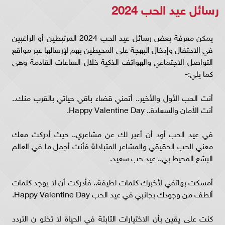
رسائل عيد الحب 2024
يمكن معرفة بعض رسائل عيد الحب 2024 المرتبطين أو الراغبين
في الاحتفال وإدخال البهجة على المحيطين بهم لإرسالها عبر مواقع
التواصل الاجتماعي والهواتف الذكية خلال الساعات القادمة وهى
كما يلي:-
أنت الحب الأول والأخير.. أتمني قضاء باقي حياتي بالقرب منك..
أنت الأمان والسعادة.. Happy Valentine Day.
في عيد الحب أود أن أعبر لك عن مشاعري.. حيث أدركت معك
معني الحب الحقيقي والمشاعر المتبادلة فأنت أجمل ما في العالم
البشع المحيط بي.. عيد حب سعيد.
أمسكت بهاتفي لأخبرك كلمات لطيفة.. فأدركت أن لا يوجد كلمات
ألطف من وجودك بجانبي في عيد الحب Happy Valentine Day.
كنت على يقين بأن الاختيارات الثابتة في الحياة لا تخلو ن التردد