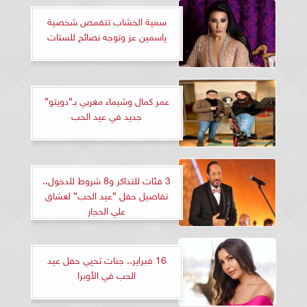
سمية الخشاب تتقمص شخصية
ياسمين عز وتوجه نصائح للستات
عمر كمال وشيماء مغربي بـ”دويتو”
جديد في عيد الحب
3 فئات للتذاكر و8 شروط للدخول..
تفاصيل حفل ”عيد الحب” لعشاق
علي الحجار
16 فبراير.. جنات تحيي حفل عيد
الحب في الأوبرا