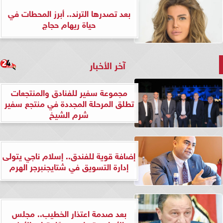
بعد تصدرها الترند.. أبرز المحطات في
حياة ريهام حجاج
آخر الأخبار
مجموعة سفير للفنادق والمنتجعات
تطلق المرحلة المجددة في منتجع سفير
شرم الشيخ
إضافة قوية للفندق.. إسلام ناجي يتولى
إدارة التسويق في شتايجنبرجر الهرم
بعد صدمة اعتذار الخطيب.. مجلس