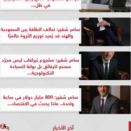
في ظل...
سامر شقير: تحالف الطاقة بين السعودية
والهند قد يُعيد توزيع الثروة عالميًّا
سامر شقير: مشروع تيرافاب ليس مجرَّد
مصنع للرقائق بل بوابة للسيادة
التكنولوجية...
سامر شقير: 800 مليار دولار في ساعة
واحدة.. ماذا يحدث في الاقتصاد...
آخر الأخبار