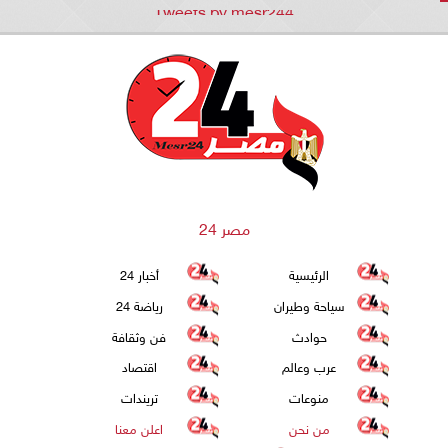
Tweets by mesr244
مصر 24
الرئيسية
أخبار 24
سياحة وطيران
رياضة 24
حوادث
فن وثقافة
عرب وعالم
اقتصاد
منوعات
تريندات
من نحن
اعلن معنا