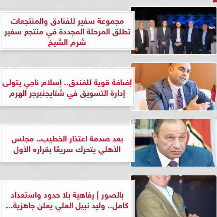
مجموعة سفير للفنادق والمنتجعات
تطلق المرحلة المجددة في منتجع سفير
شرم الشيخ
إضافة قوية للفندق.. إسلام ناجي يتولى
إدارة التسويق في شتايجنبرجر الهرم
بعد صدمة اعتذار الخطيب.. مجلس
الأهلي يتحرك سريعًا بقراره الأول
بالصور | رفاهية بلا حدود واستعداد
كامل.. وليد نبيل العلي يعلن جاهزية...