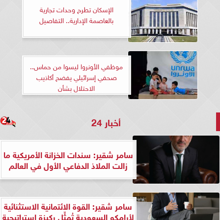
الإسكان تطرح وحدات تجارية
بالعاصمة الإدارية.. التفاصيل
موظفي الأونروا ليسوا من حماس..
صحفي إسرائيلي يفضح أكاذيب
الاحتلال بشأن
أخبار 24
سامر شقير: سندات الخزانة الأمريكية ما
زالت الملاذ الدفاعي الأول في العالم
سامر شقير: القوة الائتمانية الاستثنائية
لأرامكو السعودية تُمثِّل ركيزة استراتيجية