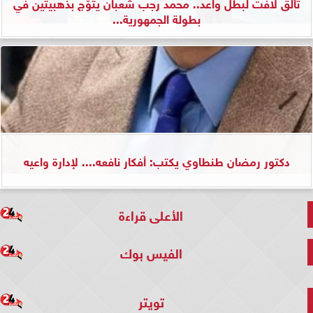
تألق لافت لبطل واعد.. محمد رجب شعبان يتوّج بذهبيتين في
بطولة الجمهورية...
دكتور رمضان طنطاوي يكتب: أفكار نافعه.... لإدارة واعيه
الأعلى قراءة
الفيس بوك
تويتر