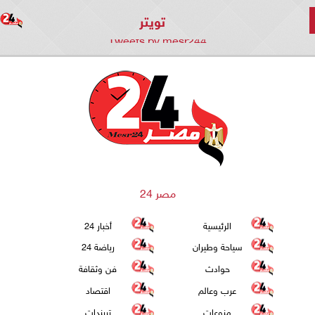
تويتر
Tweets by mesr244
مصر 24
الرئيسية
أخبار 24
سياحة وطيران
رياضة 24
حوادث
فن وثقافة
عرب وعالم
اقتصاد
منوعات
تريندات