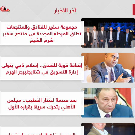
آخر الأخبار
مجموعة سفير للفنادق والمنتجعات
تطلق المرحلة المجددة في منتجع سفير
شرم الشيخ
إضافة قوية للفندق.. إسلام ناجي يتولى
إدارة التسويق في شتايجنبرجر الهرم
بعد صدمة اعتذار الخطيب.. مجلس
الأهلي يتحرك سريعًا بقراره الأول
بالصور | رفاهية بلا حدود واستعداد