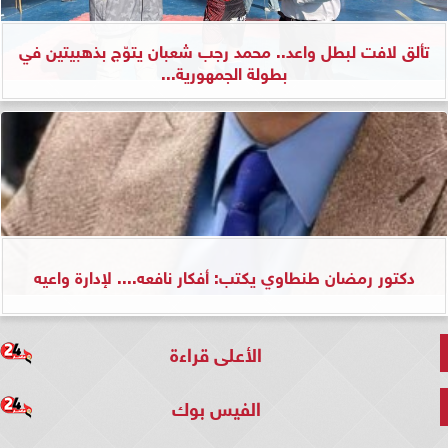
تألق لافت لبطل واعد.. محمد رجب شعبان يتوّج بذهبيتين في
بطولة الجمهورية...
دكتور رمضان طنطاوي يكتب: أفكار نافعه.... لإدارة واعيه
الأعلى قراءة
الفيس بوك