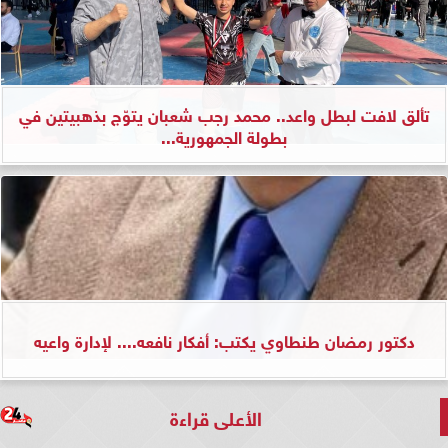
تألق لافت لبطل واعد.. محمد رجب شعبان يتوّج بذهبيتين في
بطولة الجمهورية...
دكتور رمضان طنطاوي يكتب: أفكار نافعه.... لإدارة واعيه
الأعلى قراءة