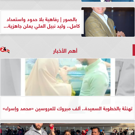
بالصور | رفاهية بلا حدود واستعداد
كامل.. وليد نبيل العلي يعلن جاهزية...
أهم الأخبار
تهنئة بالخطوبة السعيدة.. ألف مبروك للعروسين «محمد وإسراء»