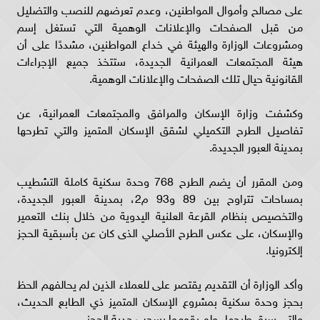
على مصالح وأموال المواطنين، وعدم تعرضهم للنصب والتضليل
من قبل الصفحات والإعلانات الوهمية التي تستغل إسم
ومشروعات الوزارة والهيئة في خداع المواطنين، مشددًا على أن
هيئة المجتمعات العمرانية الجديدة، ستتخذ جميع الإجراءات
القانونية حيال تلك الصفحات والإعلانات الوهمية.
وكشفت وزارة الإسكان والمرافق والمجتمعات العمرانية، عن
تفاصيل الطرح التكميلي لشقق الإسكان المتميز والتي تطرحها
بمدينة العبور الجديدة.
ومن المقرر أن يضم الطرح 768 وحدة سكنية كاملة التشطيب
بمساحات تتراوح بين 89 و93 م2، بمدينة العبور الجديدة،
والتخصيص بنظام القرعة العلنية اليدوية من خلال بنك التعمير
والإسكان، على عكس الطرح الأصلي الذى كان عن بأسبقية الحجز
إلكترونيا.
وأكد الوزارة أن التقديم يقتصر على للعملاء الذين لم يحالفهم الحظ
بحجز وحدة سكنية بمشروع الإسكان المتميز ذي الطابع الحديث،
والتي سبق طرحها، ولم يقوموا بسحب جدية الحجز.