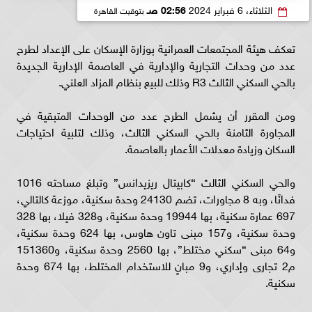
الثلاثاء، 6 فبراير 2024
02:56 صـ
بتوقيت القاهرة
تعكف هيئة المجتمعات العمرانية بوزارة الإسكان على الإعداد لطرح
عدد من وحدات التجارية والإدارية في العاصمة الإدارية الجديدة
بالحي السكني الثالث R3 وذلك للبيع بنظام المزاد العلني.
ومن المقرر أن يشمل الطرح عدد من الوحدات المتبقية في
المجاورة الثامنة بالحي السكني الثالث، وذلك لتلبية احتياجات
السكان وزيادة معدلات الأعمار بالعاصمة.
والحي السكني الثالث “كابيتال ريزيدانس” وتبلغ مساحته 1016
فدانًا، وبه 8 مجاورات، تضم 24130 وحدة سكنية، موزعة كالتالي،
697 عمارة سكنية، بها 19944 وحدة سكنية، و328 فيلا، بها 328
وحدة سكنية، و157 مبنى تاون هاوس، بها 624 وحدة سكنية،
و64 مبنى “سكني مختلط”، بها 2560 وحدة سكنية، و151360
م2 تجارى وإداري، و9 مبانٍ للاستخدام المختلط، بها 674 وحدة
سكنية.