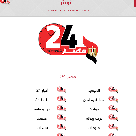
تويتر
Tweets by mesr244
مصر 24
الرئيسية
أخبار 24
سياحة وطيران
رياضة 24
حوادث
فن وثقافة
عرب وعالم
اقتصاد
منوعات
تريندات