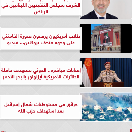
الشرف بمجلس التنفيذيين اللبنانيين في
الرياض
طلاب أمريكيون يرفعون صورة الخامنئي
على وجهة متحف بروكلين... فيديو
إصابات مباشرة.. الحوثي تستهدف حاملة
الطائرات الأمريكية آيزنهاور بالبحر الأحمر
حرائق في مستوطنات شمال إسرائيل
بعد استهداف حزب الله