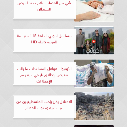
يأتي من الفضاء.. علاج جديد لمرض
السرطان
مسلسل اخوتي الحلقة 115 مترجمة
للعربية كاملة HD
الأونروا : قوافل المساعدات ما زالت
تتعرض لإطلاق نار في غزة رغم
الإخطارات
الاحتلال يكرر بإخلاء الفلسطينيين من
غرب غزة وجنوب القطاع