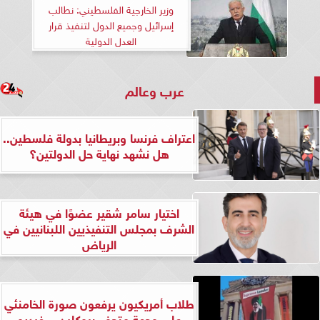
وزير الخارجية الفلسطيني: نطالب
إسرائيل وجميع الدول لتنفيذ قرار
العدل الدولية
عرب وعالم
اعتراف فرنسا وبريطانيا بدولة فلسطين..
هل نشهد نهاية حل الدولتين؟
اختيار سامر شقير عضوًا في هيئة
الشرف بمجلس التنفيذيين اللبنانيين في
الرياض
طلاب أمريكيون يرفعون صورة الخامنئي
على وجهة متحف بروكلين... فيديو