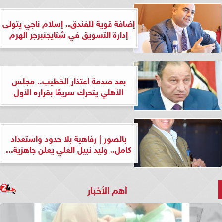
إضافة قوية للفندق.. إسلام ناجي يتولى
إدارة التسويق في شتايجنبرجر الهرم
بعد صدمة اعتذار الخطيب.. مجلس
الأهلي يتحرك سريعًا بقراره الأول
بالصور | رفاهية بلا حدود واستعداد
كامل.. وليد نبيل العلي يعلن جاهزية...
أهم الأخبار