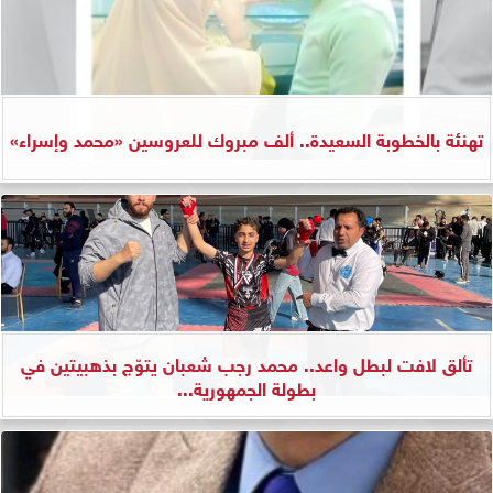
تهنئة بالخطوبة السعيدة.. ألف مبروك للعروسين «محمد وإسراء»
تألق لافت لبطل واعد.. محمد رجب شعبان يتوّج بذهبيتين في
بطولة الجمهورية...