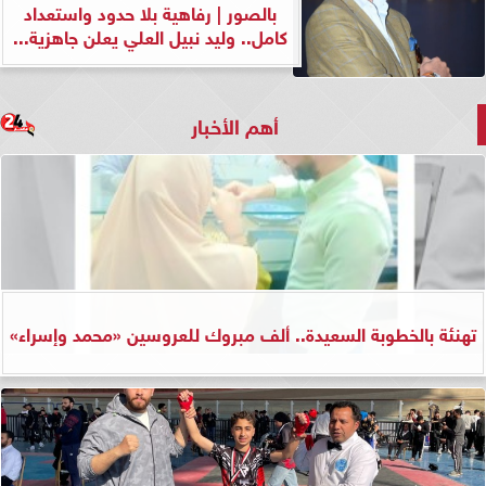
بالصور | رفاهية بلا حدود واستعداد
كامل.. وليد نبيل العلي يعلن جاهزية...
أهم الأخبار
تهنئة بالخطوبة السعيدة.. ألف مبروك للعروسين «محمد وإسراء»