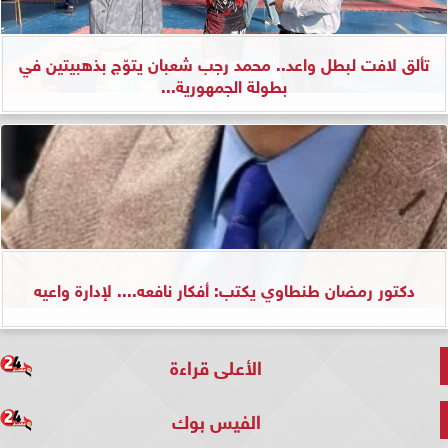
تألق لافت لبطل واعد.. محمد رجب شعبان يتوّج بذهبيتين في
بطولة الجمهورية...
دكتور رمضان طنطاوي يكتب: أفكار نافعه.... لإدارة واعيه
الأعلى قراءة
الفيس بوك