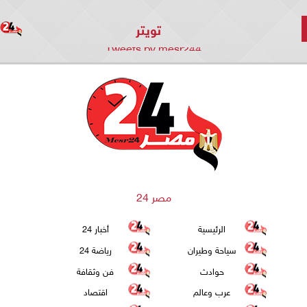
تويتر
Tweets by mesr244
مصر 24
الرئيسية
أخبار 24
سياحة وطيران
رياضة 24
حوادث
فن وثقافة
عرب وعالم
اقتصاد