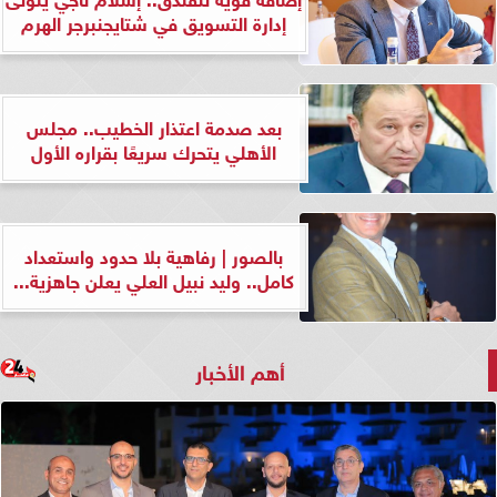
إدارة التسويق في شتايجنبرجر الهرم
بعد صدمة اعتذار الخطيب.. مجلس
الأهلي يتحرك سريعًا بقراره الأول
بالصور | رفاهية بلا حدود واستعداد
كامل.. وليد نبيل العلي يعلن جاهزية...
أهم الأخبار