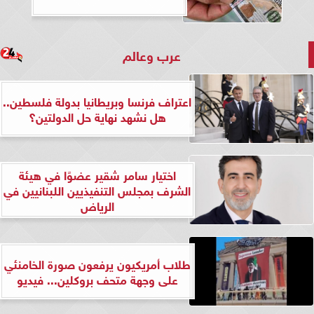
عرب وعالم
اعتراف فرنسا وبريطانيا بدولة فلسطين..
هل نشهد نهاية حل الدولتين؟
اختيار سامر شقير عضوًا في هيئة
الشرف بمجلس التنفيذيين اللبنانيين في
الرياض
طلاب أمريكيون يرفعون صورة الخامنئي
على وجهة متحف بروكلين... فيديو