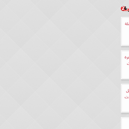
لحلقة 53 كاملة
رة
ت
ل
ات