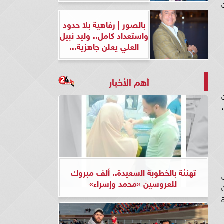
بالصور | رفاهية بلا حدود
واستعداد كامل.. وليد نبيل
العلي يعلن جاهزية...
أهم الأخبار
ن
يل،
تهنئة بالخطوبة السعيدة.. ألف مبروك
على
للعروسين «محمد وإسراء»
ة