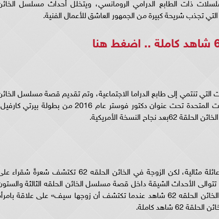
 كاملة لفئة المسلسلات ذات الطابع الدرامي الرومانسي، ويتخلل أحداث مسلسل الخائن
اضغط هنا
62شاهد من المسلسلات التي تنتمي إلى طابع الدراما الاجتماعية، وتم تقديم قصة مسلسل الخائ
الحلقة 62 شاهد في عدة نسخ، إذ قدمت بالولايات المتحدة تحت عنوان دكتور فوستر عام 2016 من بطولة بيرتي كارف
 النسخة الأمريكية.
تدور قصة مسلسل الخائن الحلقه 62شاهد حول عائلة مثالية، لكن الزوجة في الخائن الحلقه 62 تكتشف شعرةً شقراء 
تتوالى الأحداث الشيقة داخل قصة مسلسل الخائن الحلقه الثالثة والستون
فتتحطم حياة الدكتورة أسيل المثالية في مسلسل الخائن الحلقه 62 شاهد عندما تكتشف أن زوجها سيف» على علاقة بامرأ
6 شاهد كاملة.