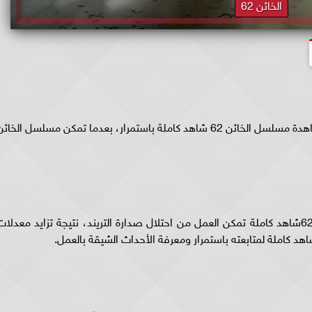
الخائن 62
يبحث العديد من محبي المسلسلات العربية عن مشاهدة مسلسل الخائن 62 شاهد كاملة باستمرار، بعدما تمكن مسلسل الخائ
عرض الحلقات الأولى من مسلسل الخائن الحلقة 62شاهد كاملة تمكن العمل من احتلال صدارة التريند، نتيجة تزايد معدلا