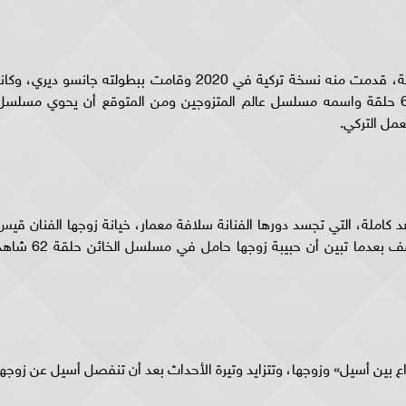
وقبل عرض مسلسل الخائن الحلقه 62 شاهد كاملة، قدمت منه نسخة تركية في 2020 وقامت ببطولته جانسو ديري، وكا
سيندوروك، وميليس سيزين، وبلغ عدد حلقاته 62 حلقة واسمه مسلسل عالم المتزوجين ومن المتوقع أن يحوي مسلس
 أسيل» في مسلسل الخائن حلقة 62شاهد كاملة، التي تجسد دورها الفنانة سلافة معمار، خيانة زوجها الفنان قي
الشيخ نجيب، مع فتاة من العائلة، ويتصاعد الموقف بعدما تبين أن حبيبة زوجها حامل في مسلسل الخائ
 فيه حلقة الصراع بين أسيل» وزوجها، وتتزايد وتيرة الأحداث بعد أن تنفصل أسيل عن زوجه