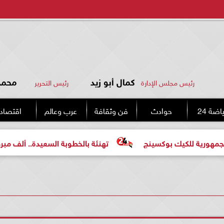
كمال أبو زيد
محمد 
رئيس مجلس الإدارة
رئيس التحرير
اضة 24
حوادث
فن وثقافة
عرب وعالم
اقتصاد
 بوكسينج
تهنئة بالخطوبة السعيدة.. ألف مبروك للعروسين «