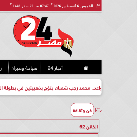
مـ
هـ
الخميس
6
أغسطس
2026
07:47 صـ
22
صفر
1448
أخبار 24
سياحة وطيران
ري
 واعد.. محمد رجب شعبان يتوّج بذهبيتين في بطولة الجمهورية للكيك
فن وثقافة
الخائن 62