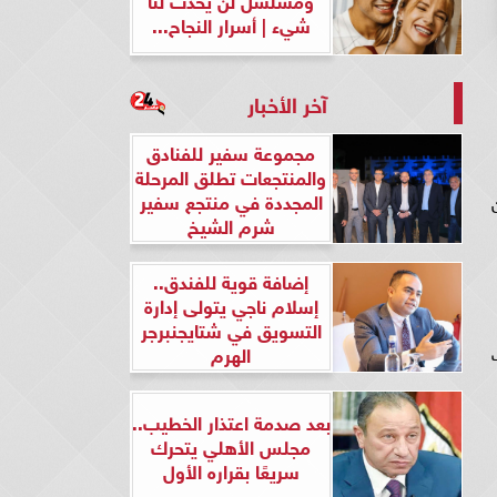
شيء | أسرار النجاح...
آخر الأخبار
مجموعة سفير للفنادق
والمنتجعات تطلق المرحلة
المجددة في منتجع سفير
ن
شرم الشيخ
إضافة قوية للفندق..
إسلام ناجي يتولى إدارة
التسويق في شتايجنبرجر
الهرم
ت
بعد صدمة اعتذار الخطيب..
مجلس الأهلي يتحرك
سريعًا بقراره الأول