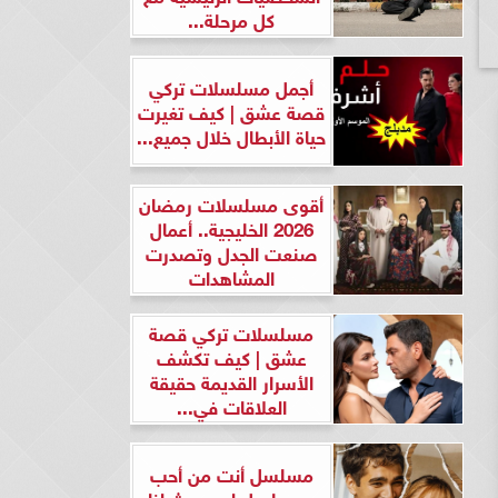
كل مرحلة...
أجمل مسلسلات تركي
قصة عشق | كيف تغيرت
حياة الأبطال خلال جميع...
أقوى مسلسلات رمضان
2026 الخليجية.. أعمال
صنعت الجدل وتصدرت
المشاهدات
مسلسلات تركي قصة
عشق | كيف تكشف
الأسرار القديمة حقيقة
العلاقات في...
مسلسل أنت من أحب
ومسلسل لن يحدث لنا