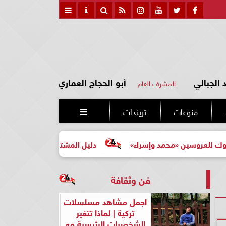
الجبالي
أبو الحجاج العماري
المشرف العام
منوعات
تريندات

محمد وإسراء»
دليل المشتري لأول مرة لاختيار مشروع عقاري
فن وثقافة
اجمل مشاهد مسلسلات
تركية | لماذا تتغير
الشخصيات الرئيسية مع