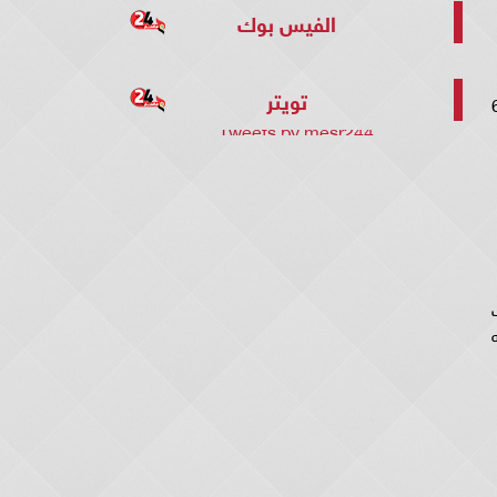
الفيس بوك
تويتر
حياة العائلة في مسلسل الخائن ح 62
Tweets by mesr244