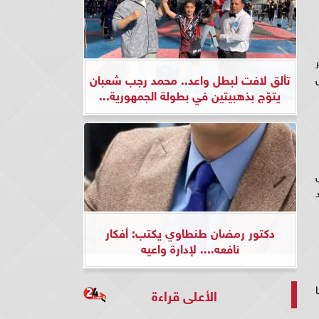
نر
تألق لافت لبطل واعد.. محمد رجب شعبان
ل
يتوّج بذهبيتين في بطولة الجمهورية...
س
ن حلقة 62 شاهد
دكتور رمضان طنطاوي يكتب: أفكار
نافعه.... لإدارة واعيه
ا
الأعلى قراءة