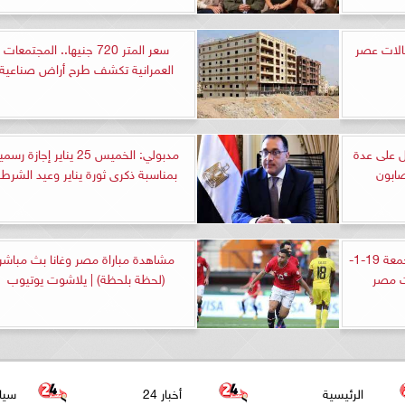
الات عصر
سعر المتر 720 جنيها.. المجتمعات
العمرانية تكشف طرح أراض صناعية
 على عدة
مدبولي: الخميس 25 يناير إجازة رسم
ابون
بمناسبة ذكرى ثورة يناير وعيد الشرطة
الأرصاد: حالة الطقس اليوم الجمعة 19-1-
مشاهدة مباراة مصر وغانا بث مباشر
(لحظة بلحظة) | يلاشوت يوتيوب
الرئيسية
أخبار 24
سيا