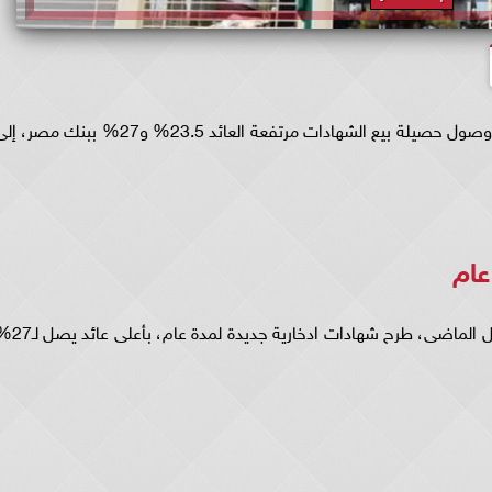
أعلن محمد الإتربى، رئيس مجلس إدارة بنك مصر، وصول حصيلة بيع الشهادات مرتفعة العائد 23.5% و27% ببنك مصر
عام
وقرر بنكا الأهلى المصرى، ومصر، يوم الخميس قبل الماضى، طرح شهادات ادخارية