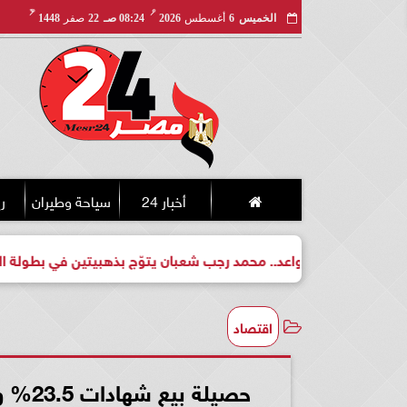
مـ
هـ
الخميس
6
أغسطس
2026
08:24 صـ
22
صفر
1448
أخبار 24
سياحة وطيران
ري
بطل واعد.. محمد رجب شعبان يتوّج بذهبيتين في بطولة الجمهورية لل
اقتصاد
حصيلة بيع شهادات 23.5% و27% ببنك مصر 135 مليار جنيه.. التفاصيل