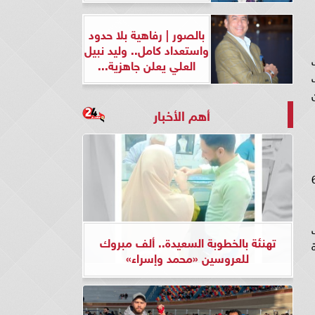
بالصور | رفاهية بلا حدود
واستعداد كامل.. وليد نبيل
العلي يعلن جاهزية...
ف
ن
أهم الأخبار
كانية إصدار بطاقات ائتمانية بضمانها، ويمكن استرداد الشهادة بعد مضى 6
لمدة 3 سنوات
تهنئة بالخطوبة السعيدة.. ألف مبروك
و18٪؜ السنة
للعروسين «محمد وإسراء»