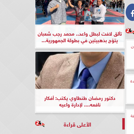
تألق لافت لبطل واعد.. محمد رجب شعبان
يتوّج بذهبيتين في بطولة الجمهورية...
ن
دة
دكتور رمضان طنطاوي يكتب: أفكار
نافعه.... لإدارة واعيه
ة
الأعلى قراءة