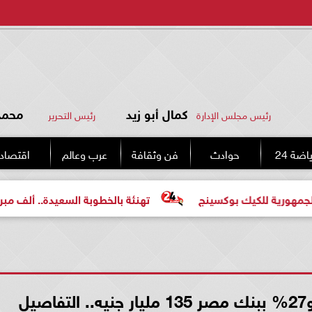
كمال أبو زيد
محمد 
رئيس مجلس الإدارة
رئيس التحرير
اضة 24
حوادث
فن وثقافة
عرب وعالم
اقتصاد
كيك بوكسينج
تهنئة بالخطوبة السعيدة.. ألف مبروك للعروسي