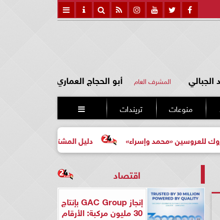
الجبالي
أبو الحجاج العماري
المشرف العام
منوعات
تريندات

ن «محمد وإسراء»
دليل المشتري لأول مرة لاختيار مشروع عق
اقتصاد
إنجاز GAC Group بإنتاج
30 مليون مركبة: الأرقام