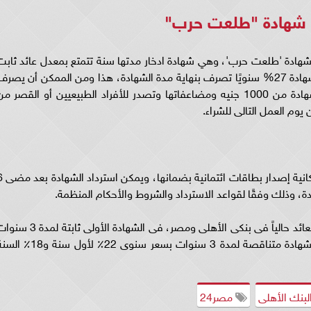
ديد شهادة "طلعت حرب"
د شهادة 'طلعت حرب'، وهي شهادة ادخار مدتها سنة تتمتع بمعدل عائد ثابت
طوال مدة الاحتفاظ بالشهادة وتبلغ نسبة العائد للشهادة 27% سنويًا تصرف بنهاية مدة الشهادة، هذا ومن الممكن أن يصر
العائد شهريًا بعائد %23.5 سنويًا، وتبدأ فئات الشهادة من 1000 جنيه ومضاعفاتها وتصدر للأفراد الطبيعيين أو القصر م
 يوم العمل التالى للشراء.
ويمكن الاقتراض بضمان الشهادة بالإضافة إلى إم
ادة، وذلك وفقًا لقواعد الاسترداد والشروط والأحكام المنظمة.
وتتمثل أعلى الشهادات لمدة 3 سنوات، من حيث العائد حالياً فى بنكى الأهلى ومصر، فى الشهادة الأولى ثابتة 
بسعر 19٪؜ سنوى ويصرف العائد شهريا، والثانية، شهادة متناقصة لمدة 3 سنوات بسعر سنوى 22٪؜ لأول سنة 
بنك الأهلى
مصر24