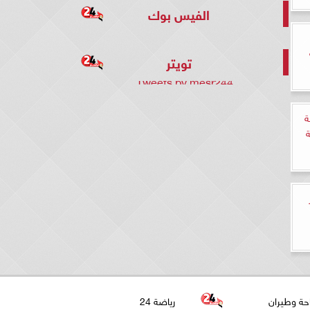
الفيس بوك
تويتر
Tweets by mesr244
ية
حة وطيران
رياضة 24