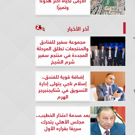
وتميزًا
آخر الأخبار
، إلى
مجموعة سفير للفنادق
والمنتجعات تطلق المرحلة
المجددة في منتجع سفير
شرم الشيخ
إضافة قوية للفندق..
إسلام ناجي يتولى إدارة
التسويق في شتايجنبرجر
 جديدة لمدة عام، بأعلى عائد يصل لـ27%
الهرم
بعد صدمة اعتذار الخطيب..
مجلس الأهلي يتحرك
سريعًا بقراره الأول