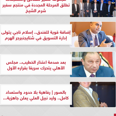
تطلق المرحلة المجددة في منتجع سفير
شرم الشيخ
إضافة قوية للفندق.. إسلام ناجي يتولى
إدارة التسويق في شتايجنبرجر الهرم
بعد صدمة اعتذار الخطيب.. مجلس
الأهلي يتحرك سريعًا بقراره الأول
بالصور | رفاهية بلا حدود واستعداد
كامل.. وليد نبيل العلي يعلن جاهزية...