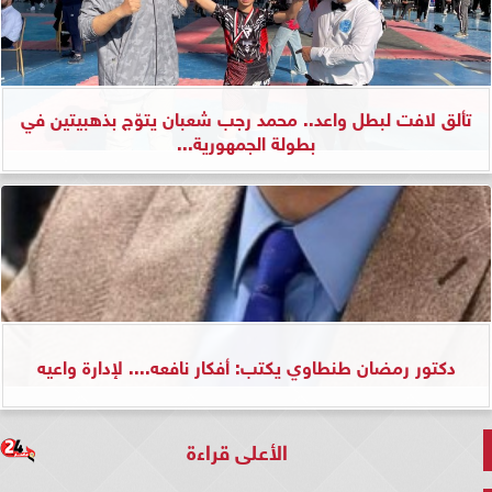
تألق لافت لبطل واعد.. محمد رجب شعبان يتوّج بذهبيتين في
بطولة الجمهورية...
دكتور رمضان طنطاوي يكتب: أفكار نافعه.... لإدارة واعيه
الأعلى قراءة