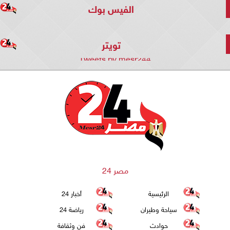
الفيس بوك
تويتر
Tweets by mesr244
مصر 24
الرئيسية
أخبار 24
سياحة وطيران
رياضة 24
حوادث
فن وثقافة