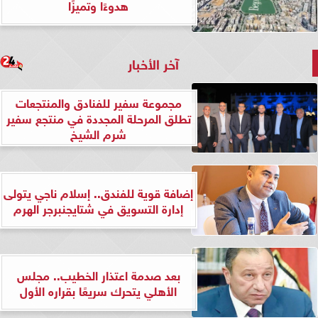
هدوءًا وتميزًا
آخر الأخبار
مجموعة سفير للفنادق والمنتجعات
تطلق المرحلة المجددة في منتجع سفير
شرم الشيخ
إضافة قوية للفندق.. إسلام ناجي يتولى
إدارة التسويق في شتايجنبرجر الهرم
بعد صدمة اعتذار الخطيب.. مجلس
الأهلي يتحرك سريعًا بقراره الأول