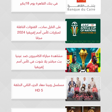
في بنك القاهرة يوم 18يناير
على النايل سات.. القنوات الناقلة
لمباريات كأس أمم إفريقيا 2024
مجانا
مشاهدة مباراة الكاميرون ضد غينيا
بث مباشر يلا شوت في كأس أمم
إفريقيا
مسلسل وبينا معاد الجزء الثاني الحلقة
5 HD