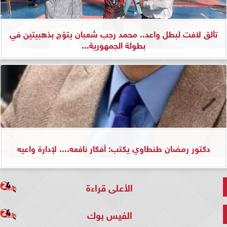
تألق لافت لبطل واعد.. محمد رجب شعبان يتوّج بذهبيتين في
بطولة الجمهورية...
دكتور رمضان طنطاوي يكتب: أفكار نافعه.... لإدارة واعيه
الأعلى قراءة
الفيس بوك