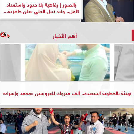
بالصور | رفاهية بلا حدود واستعداد
كامل.. وليد نبيل العلي يعلن جاهزية...
أهم الأخبار
تهنئة بالخطوبة السعيدة.. ألف مبروك للعروسين «محمد وإسراء»