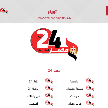
تويتر
Tweets by mesr244
مصر 24
الرئيسية
أخبار 24
سياحة وطيران
رياضة 24
حوادث
فن وثقافة
عرب وعالم
اقتصاد