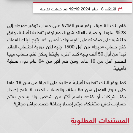
الثلاثاء، 16 يناير 2024
12:12 صـ
بتوقيت القاهرة
قام بنك القاهرة، برفع سعر الفائدة على حساب توفير «ميجا» إلى
23% سنويا، ويصرف العائد شهريا، مع توفير تغطية تأمينية، وفق
ما نشره على صفحته على 'فيسبوك' أمس، كما يتيح البنك للعملاء
فتح حساب «ميجا» من أول 1500 جنيه لكن دورية احتساب العائد
تبدأ من أول 50 ألف جنيه كحد أدنى، وايضًا يمكن فتح حساب ميجا
للقصر أقل من 16 عاما ومن هم أكبر من 64 عام دون تغطية
تأمينية.
كما يوفر البنك تغطية تأمينية مجانية على الحياة من سن 18 عاما
حتى بلوغ العميل سن 65 سنة، والحساب الجديد لا يتيح إصدار
دفتر شيكات أو فتحه باسم أكثر من شخص ولا يسمح بفتح
حسابات توفير مشتركة، ويتم إصدار بطاقة خصم مباشر مجانية.
المستندات المطلوبة