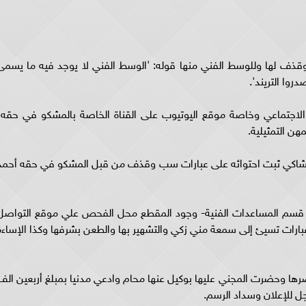
قذف لها وللوسط الفني منها قوله: 'الوسط الفني لا يوجد فيه ما يسمى
روا التريند'.
لاجتماعي وخاصة موقع اليوتيوب على القناة الخاصة بالمشكو في حقه،
هن التمثيلية.
من الشاكي ثبت احتوائه على عبارات سب وقذف من قبل المشكو في حقه أحمد
مات - قسم المساعدات الفنية- وجود المقطع محل الفحص علي موقع التواصل
بارات تسيئ إلى سمعة مني زكي والتشهير بها والطعن بشرفها وكذا الإساءة
رها وحضرت المجني عليها بوكيل عنها محام وادعي مدنيا بمبلغ أربعين الف
 للإعلان وسداد الرسم.