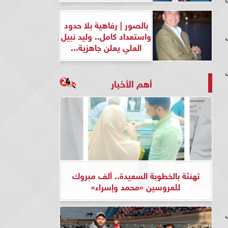
بالصور | رفاهية بلا حدود
واستعداد كامل.. وليد نبيل
العلي يعلن جاهزية...
أهم الأخبار
تهنئة بالخطوبة السعيدة.. ألف مبروك
للعروسين «محمد وإسراء»