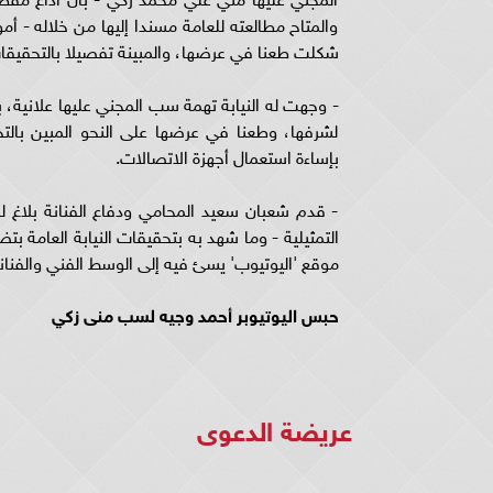
والمتاح مطالعته للعامة مسندا إليها من خلاله - 
شكلت طعنا في عرضها، والمبينة تفصيلا بالتحقيقا
- وجهت له النيابة تهمة سب المجني عليها علانية، 
لشرفها، وطعنا في عرضها على النحو المبين بالتح
بإساءة استعمال أجهزة الاتصالات.
- قدم شعبان سعيد المحامي ودفاع الفنانة بلاغ 
التمثيلية - وما شهد به بتحقيقات النيابة العامة
موقع 'اليوتيوب' يسئ فيه إلى الوسط الفني والفنان
حبس اليوتيوبر أحمد وجيه لسب منى زكي
عريضة الدعوى