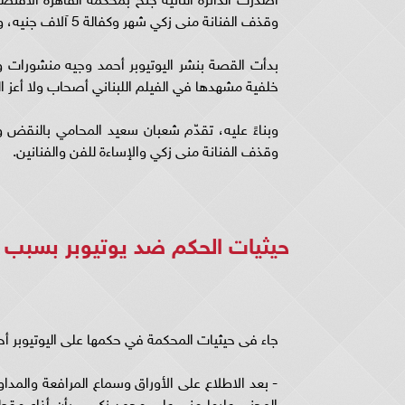
وقذف الفنانة منى زكي شهر وكفالة 5 آلاف جنيه، وغرامة 20 ألف جنيه.
بدأت القصة بنشر اليوتيوبر أحمد وجيه منشورات
خلفية مشهدها في الفيلم اللبناني أصحاب ولا أعز ال
وبناءً عليه، تقدّم شعبان سعيد المحامي بالنقض 
وقذف الفنانة منى زكي والإساءة للفن والفنانين.
حيثيات الحكم ضد يوتيوبر بسب
جاء فى حيثيات المحكمة في حكمها على اليوتيوبر أحم
- بعد الاطلاع على الأوراق وسماع المرافعة والمداو
المجني عليها مني علي محمد زكي - بأن أذاع مقطع