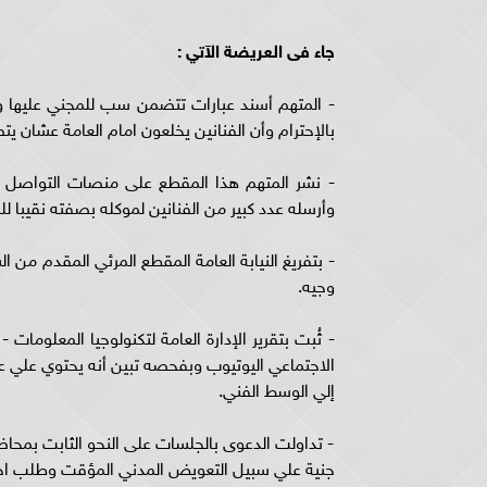
جاء فى العريضة الآتي :
- المتهم أسند عبارات تتضمن سب للمجني عليها و
بالإحترام وأن الفنانين يخلعون امام العامة عشان يتصد
- نشر المتهم هذا المقطع على منصات التواصل ا
وأرسله عدد كبير من الفنانين لموكله بصفته نقيبا للم
- بتفريغ النيابة العامة المقطع المرئي المقدم 
وجيه.
- ثُبت بتقرير الإدارة العامة لتكنولوجيا المعلو
الاجتماعي اليوتيوب وبفحصه تبين أنه يحتوي علي ع
إلي الوسط الفني.
- تداولت الدعوى بالجلسات على النحو الثابت بمحاض
جنية علي سبيل التعويض المدني المؤقت وطلب اجل