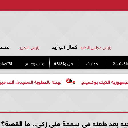
كمال أبو زيد
محمد 
رئيس مجلس الإدارة
رئيس التحرير
اضة 24
حوادث
فن وثقافة
عرب وعالم
اقتصاد
بوكسينج
تهنئة بالخطوبة السعيدة.. ألف مبروك للعروسين «م
جيه بعد طعنه في سمعة منى زكي.. ما القصة؟