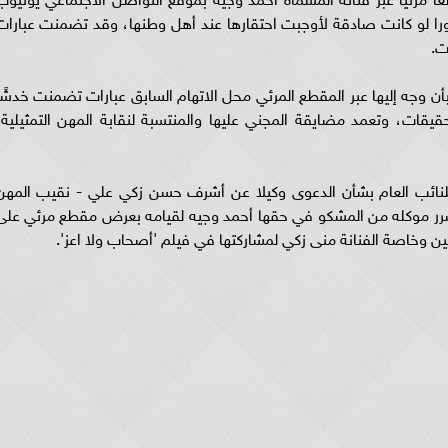
أمورا لو كانت صادقة لأوجبت احتقارها عند أهل وطنها، وقد تضمنت عبارات
ت.
بأن وجه إليها عبر المقطع المرئي محل الاتهام السابق عبارات تضمنت خدشًا
قيقات، وتعمد مضايقة المجني عليها والمنتسبة لنقابة المهن التمثيلية،
للنائب العام بشأن الدعوى وكيلا عن أشرف حسن زكي علي - نقيب المهن
 بتضرر موكله من المشكو في حقها أحمد وجيه لقيامه بعرض مقطع مرئي على
ين وخاصة الفنانة منى زكي لمشاركتها في فيلم 'أصحاب ولا اعز'.