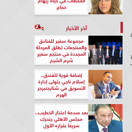
حجاج
آخر الأخبار
نة
مجموعة سفير للفنادق
والمنتجعات تطلق المرحلة
المجددة في منتجع سفير
شرم الشيخ
إضافة قوية للفندق..
إسلام ناجي يتولى إدارة
التسويق في شتايجنبرجر
الهرم
بعد صدمة اعتذار الخطيب..
مجلس الأهلي يتحرك
سريعًا بقراره الأول