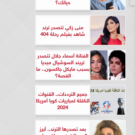
حياتك؟
منى زكي تتصدر ترند
شاهد بفيلم رحلة 404
الفنانة أسماء جلال تتصدر
تريند السوشيال ميديا
بسبب مايكل جاكسون.. ما
القصة؟
جميع الترددات.. القنوات
الناقلة لمباريات كوبا أمريكا
2024
بعد تصدرها الترند.. أبرز
المحطات في حياة ريهام