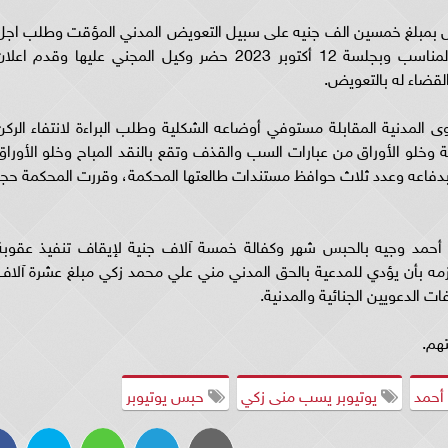
ابل بمبلغ خمسين الف جنيه على سبيل التعويض المدني المؤقت وطلب اجل
للإعلان وسداد الرسم والمحكمة امهلتهما الأجل المناسب وبجلسة 12 أكتوبر 2023 حضر وكيل المجني عليها وقدم اعل
قضاء له بالتعويض.
 المدنية المقابلة مستوفي أوضاعه الشكلية وطلب البراءة لانتفاء الركن
ة وخلو الأوراق من عبارات السب والقذف وتقع بالنقد المباح وخلو الأوراق
دفاعه وعدد ثلاث حوافظ مستندات طالعتها المحكمة، وقررت المحكمة حجز
أحمد وجيه بالحبس شهر وكفالة خمسة آلاف جنية لإيقاف تنفيذ عقوبة
زمه بأن يؤدي للمدعية بالحق المدني مني علي محمد زكي مبلغ عشرة آلاف
الدعويين الجنائية والمدنية.
تهم.
 أحمد
يوتيوبر يسب منى زكي
حبس يوتيوبر