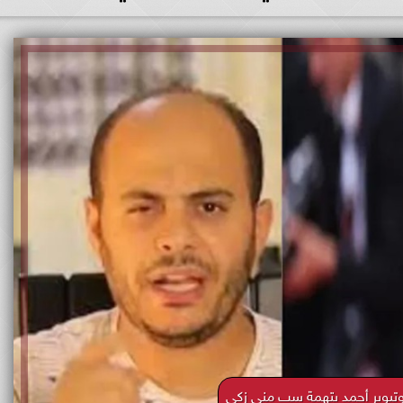
تيوبر أحمد بتهمة سب منى زكي