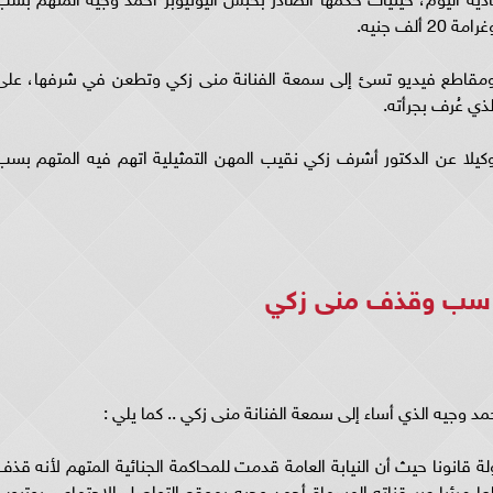
 ومقاطع فيديو تسئ إلى سمعة الفنانة منى زكي وتطعن في شرفها، على
ذي عُرف بجرأته.
وكيلا عن الدكتور أشرف زكي نقيب المهن التمثيلية اتهم فيه المتهم بسب
ب سب وقذف منى زكي
د وجيه الذي أساء إلى سمعة الفنانة منى زكي .. كما يلي :
لة قانونا حيث أن النيابة العامة قدمت للمحاكمة الجنائية المتهم لأنه قذف
ا مرئيا عبر قناته المسماة أحمد وجيه بموقع التواصل الاجتماعي يوتيوب