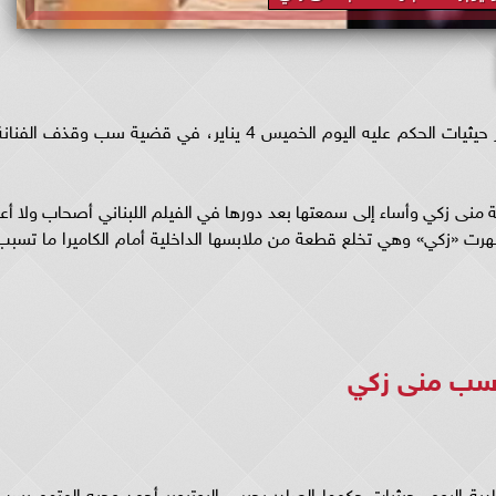
تصدّر اليوتيوبر أحمد وجيه محرك البحث بعد إصدار حيثيات الحكم عليه اليوم الخميس 4 يناير، في قضية سب وقذف الفنا
منى زكي وأساء إلى سمعتها بعد دورها في الفيلم اللبناني أصحاب ولا أعز
رت «زكي» وهي تخلع قطعة من ملابسها الداخلية أمام الكاميرا ما تسبب
 سب منى زكي
ادية اليوم، حيثيات حكمها الصادر بحبس اليوتيوبر أحمد وجيه المتهم بسب