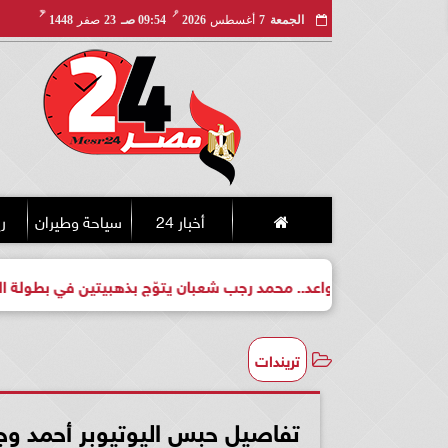
مـ
هـ
الجمعة
7
أغسطس
2026
09:54 صـ
23
صفر
1448
أخبار 24
سياحة وطيران
ري
 واعد.. محمد رجب شعبان يتوّج بذهبيتين في بطولة الجمهورية للكيك 
تريندات
تفاصيل حبس اليوتيوبر أحمد و