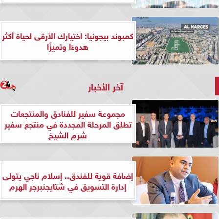
كمبوند بيجونيا: اختيارك الأرقى لحياة أكثر
هدوءًا وتميزًا
آخر الأخبار
مجموعة سفير للفنادق والمنتجعات
تطلق المرحلة المجددة في منتجع سفير
شرم الشيخ
إضافة قوية للفندق.. إسلام ناجي يتولى
إدارة التسويق في شتايجنبرجر الهرم