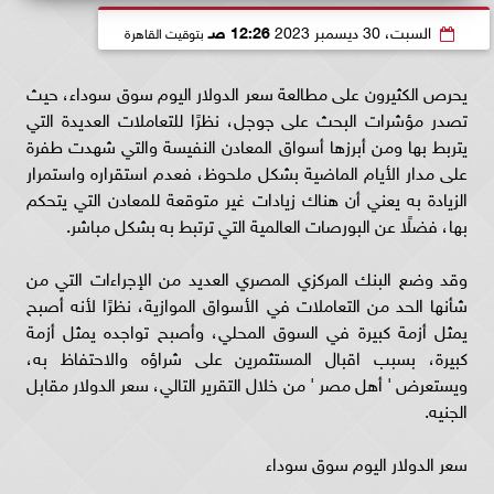
السبت، 30 ديسمبر 2023
12:26 صـ
بتوقيت القاهرة
يحرص الكثيرون على مطالعة سعر الدولار اليوم سوق سوداء، حيث
تصدر مؤشرات البحث على جوجل، نظرًا للتعاملات العديدة التي
يتربط بها ومن أبرزها أسواق المعادن النفيسة والتي شهدت طفرة
على مدار الأيام الماضية بشكل ملحوظ، فعدم استقراره واستمرار
الزيادة به يعني أن هناك زيادات غير متوقعة للمعادن التي يتحكم
بها، فضلًا عن البورصات العالمية التي ترتبط به بشكل مباشر.
وقد وضع البنك المركزي المصري العديد من الإجراءات التي من
شأنها الحد من التعاملات في الأسواق الموازية، نظرًا لأنه أصبح
يمثل أزمة كبيرة في السوق المحلي، وأصبح تواجده يمثل أزمة
كبيرة، بسبب اقبال المستثمرين على شراؤه والاحتفاظ به،
ويستعرض ' أهل مصر ' من خلال التقرير التالي، سعر الدولار مقابل
الجنيه.
سعر الدولار اليوم سوق سوداء