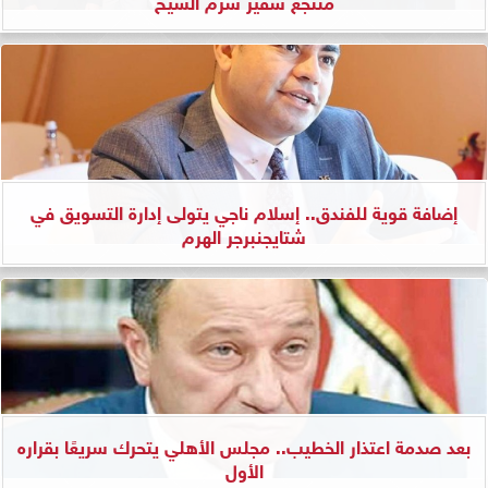
منتجع سفير شرم الشيخ
إضافة قوية للفندق.. إسلام ناجي يتولى إدارة التسويق في
شتايجنبرجر الهرم
بعد صدمة اعتذار الخطيب.. مجلس الأهلي يتحرك سريعًا بقراره
الأول